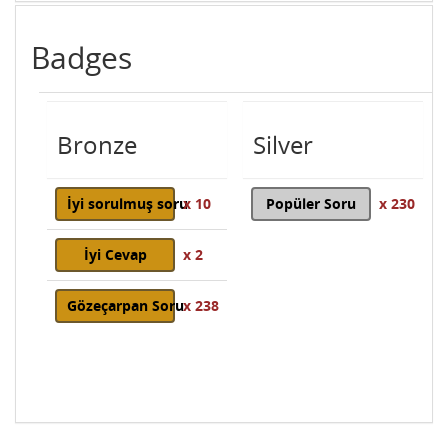
Badges
Bronze
Silver
İyi sorulmuş soru
x 10
Popüler Soru
x 230
İyi Cevap
x 2
Gözeçarpan Soru
x 238