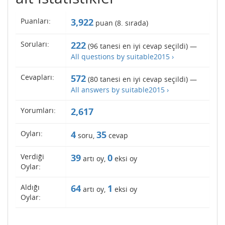
Puanları:
3,922
puan (
8
. sırada)
Soruları:
222
(
96
tanesi en iyi cevap seçildi) —
All questions by suitable2015 ›
Cevapları:
572
(
80
tanesi en iyi cevap seçildi) —
All answers by suitable2015 ›
Yorumları:
2,617
Oyları:
4
35
soru,
cevap
Verdiği
39
0
artı oy,
eksi oy
Oylar:
Aldığı
64
1
artı oy,
eksi oy
Oylar: