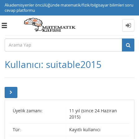
Akademisyenler öncülüğünde matematik/fizik/bilgisayar bilimleri soru
cevap platformu
Toggle
navigation
Kullanıcı: suitable2015
Üyelik zamanı:
11 yıl (since 24 Haziran
2015)
Tür:
Kayıtlı kullanıcı