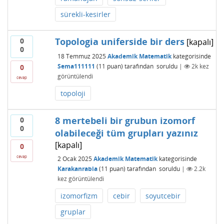
sürekli-kesirler
Topologia uniferside bir ders
0
[kapalı]
0
18 Temmuz 2025
Akademik Matematik
kategorisinde
Sema111111
(
11
puan)
tarafından
soruldu
|
2k
kez
0
görüntülendi
cevap
topoloji
8 mertebeli bir grubun izomorf
0
0
olabileceği tüm grupları yazınız
[kapalı]
0
cevap
2 Ocak 2025
Akademik Matematik
kategorisinde
Karakanrabia
(
11
puan)
tarafından
soruldu
|
2.2k
kez görüntülendi
izomorfizm
cebir
soyutcebir
gruplar