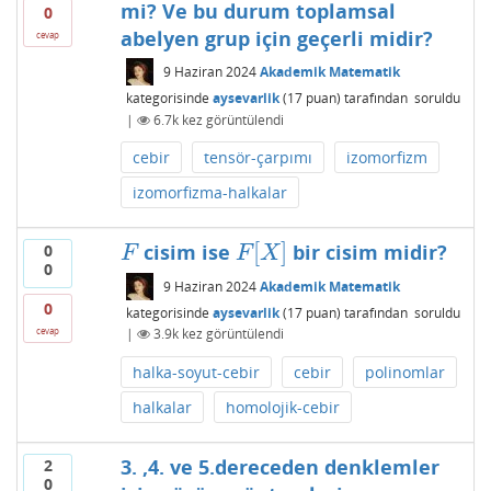
mi? Ve bu durum toplamsal
0
abelyen grup için geçerli midir?
cevap
9 Haziran 2024
Akademik Matematik
kategorisinde
aysevarlik
(
17
puan)
tarafından
soruldu
|
6.7k
kez görüntülendi
cebir
tensör-çarpımı
izomorfizm
izomorfizma-halkalar
[
]
cisim ise
bir cisim midir?
0
F
F
[
X
]
F
F
X
0
9 Haziran 2024
Akademik Matematik
0
kategorisinde
aysevarlik
(
17
puan)
tarafından
soruldu
cevap
|
3.9k
kez görüntülendi
halka-soyut-cebir
cebir
polinomlar
halkalar
homolojik-cebir
3. ,4. ve 5.dereceden denklemler
2
0