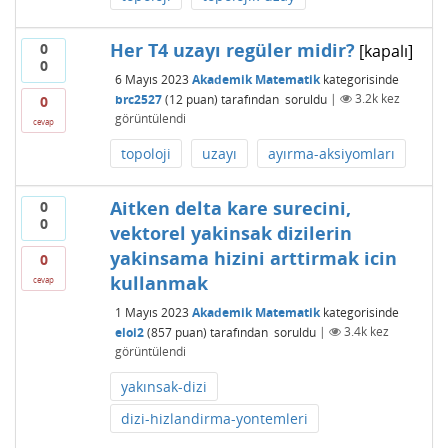
Her T4 uzayı regüler midir?
0
[kapalı]
0
6 Mayıs 2023
Akademik Matematik
kategorisinde
brc2527
(
12
puan)
tarafından
soruldu
|
3.2k
kez
0
görüntülendi
cevap
topoloji
uzayı
ayırma-aksiyomları
Aitken delta kare surecini,
0
0
vektorel yakinsak dizilerin
yakinsama hizini arttirmak icin
0
kullanmak
cevap
1 Mayıs 2023
Akademik Matematik
kategorisinde
eloi2
(
857
puan)
tarafından
soruldu
|
3.4k
kez
görüntülendi
yakınsak-dizi
dizi-hizlandirma-yontemleri