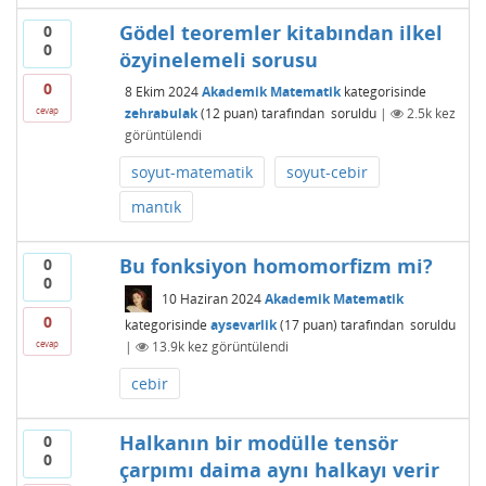
Gödel teoremler kitabından ilkel
0
0
özyinelemeli sorusu
0
8 Ekim 2024
Akademik Matematik
kategorisinde
zehrabulak
(
12
puan)
tarafından
soruldu
|
2.5k
kez
cevap
görüntülendi
soyut-matematik
soyut-cebir
mantık
Bu fonksiyon homomorfizm mi?
0
0
10 Haziran 2024
Akademik Matematik
0
kategorisinde
aysevarlik
(
17
puan)
tarafından
soruldu
|
13.9k
kez görüntülendi
cevap
cebir
Halkanın bir modülle tensör
0
0
çarpımı daima aynı halkayı verir