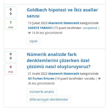
Goldbach hipotezi ve İkiz asallar
0
0
sanısı
1
13 Şubat 2023
Akademik Matematik
kategorisinde
SADECE YABANCI
(
15
puan)
tarafından
cevaplandı
|
cevap
14.9k
kez görüntülendi
ispat
Nümerik analizde fark
0
0
denklemlerini çözerken özel
çözümü nasıl oluşturuyoruz?
0
cevap
21 Aralık 2022
Akademik Matematik
kategorisinde
Ali Furkan Erturan
(
14
puan)
tarafından
soruldu
|
3k
kez görüntülendi
nümerik-analiz
diferansiyel-denklemler