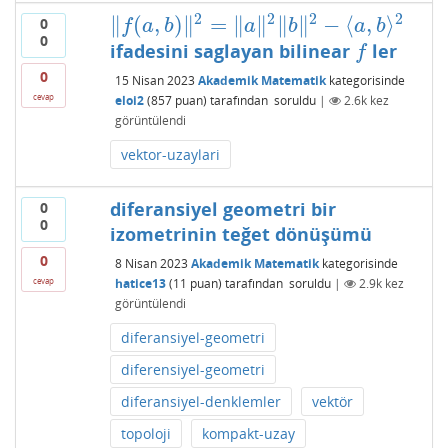
2
2
2
2
∥
(
,
)
∥
=
∥
∥
∥
∥
−
⟨
,
⟩
0
‖
f
(
a
,
b
)
‖
2
=
‖
a
‖
2
‖
b
‖
2
−
⟨
a
,
b
⟩
2
f
a
b
a
b
a
b
0
ifadesini saglayan bilinear
ler
f
f
0
15 Nisan 2023
Akademik Matematik
kategorisinde
cevap
eloi2
(
857
puan)
tarafından
soruldu
|
2.6k
kez
görüntülendi
vektor-uzaylari
diferansiyel geometri bir
0
0
izometrinin teğet dönüşümü
0
8 Nisan 2023
Akademik Matematik
kategorisinde
hatice13
(
11
puan)
tarafından
soruldu
|
2.9k
kez
cevap
görüntülendi
diferansiyel-geometri
diferensiyel-geometri
diferansiyel-denklemler
vektör
topoloji
kompakt-uzay