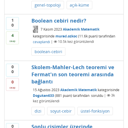
genel-topoloji
açık-küme
Boolean cebiri nedir?
1
0
7 Kasım 2023
Akademik Matematik
4
kategorisinde
murad.ozkoc
(
11.6k
puan)
tarafından
cevaplandı
|
10.5k
kez görüntülendi
cevap
boolean-cebiri
Skolem-Mahler-Lech teoremi ve
0
0
Fermat'ın son teoremi arasında
bağlantı
0
cevap
15 Ağustos 2023
Akademik Matematik
kategorisinde
Dogukan633
(
881
puan)
tarafından
soruldu
|
3k
kez görüntülendi
dizi
soyut-cebir
üstel-fonksiyon
Sonlu cisimler üzerinde
0