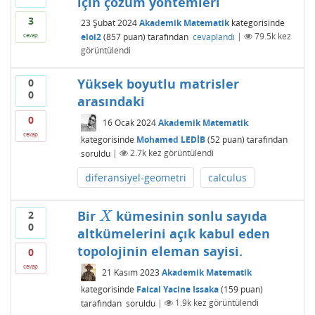
için çözüm yöntemleri
3
23 Şubat 2024
Akademik Matematik
kategorisinde
eloi2
(
857
puan)
tarafından
cevaplandı
|
79.5k
kez
cevap
görüntülendi
Yüksek boyutlu matrisler
0
0
arasındaki
0
16 Ocak 2024
Akademik Matematik
cevap
kategorisinde
Mohamed LEDİB
(
52
puan)
tarafından
soruldu
|
2.7k
kez görüntülendi
diferansiyel-geometri
calculus
Bir
kümesinin sonlu sayıda
2
X
X
0
altkümelerini açık kabul eden
topolojinin eleman sayisi.
0
cevap
21 Kasım 2023
Akademik Matematik
kategorisinde
Faical Yacine Issaka
(
159
puan)
tarafından
soruldu
|
1.9k
kez görüntülendi