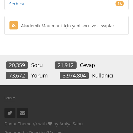
Serbest
1k
Akademik Matematik için yeni soru ve cevaplar
20,359
Soru
21,912
Cevap
73,672
Yorum
3,974,804
Kullanıcı
İletişim
Donut Theme
with
by
Amiya Sahu
Powered by
Question2Answer