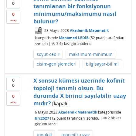
0
tanımlanan bir fonksiyonun
minimumu/maksimumu nasıl
0
bulunur?
cevap
23 Mayıs 2023
Akademik Matematik
kategorisinde
Mohamed LEDİB
(
52
puan)
tarafından
soruldu
|
3.4k
kez görüntülendi
soyut-cebir
maksimum-minimum
cisim-genişlemeleri
bilgisayar-bilimi
X sonsuz kümesi üzerinde kofinit
0
0
topoloji tanımlı olsun. Bu
durumda X birinci sayılabilir uzay
0
mıdır?
[kapalı]
cevap
6 Mayıs 2023
Akademik Matematik
kategorisinde
brc2527
(
12
puan)
tarafından
soruldu
|
2.8k
kez
görüntülendi
topoloji
topolojik-uzay