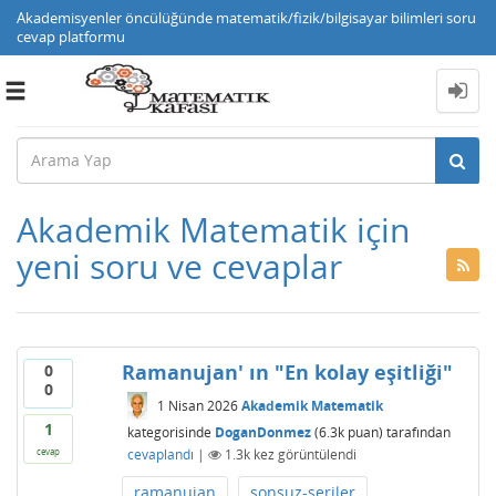
Akademisyenler öncülüğünde matematik/fizik/bilgisayar bilimleri soru
cevap platformu
Toggle
navigation
Akademik Matematik için
yeni soru ve cevaplar
Ramanujan' ın "En kolay eşitliği"
0
0
1 Nisan 2026
Akademik Matematik
1
kategorisinde
DoganDonmez
(
6.3k
puan)
tarafından
cevaplandı
|
1.3k
kez görüntülendi
cevap
ramanujan
sonsuz-seriler