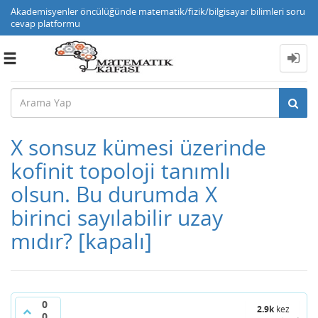
Akademisyenler öncülüğünde matematik/fizik/bilgisayar bilimleri soru
cevap platformu
Toggle
navigation
X sonsuz kümesi üzerinde
kofinit topoloji tanımlı
olsun. Bu durumda X
birinci sayılabilir uzay
mıdır?
[kapalı]
0
2.9k
kez
0