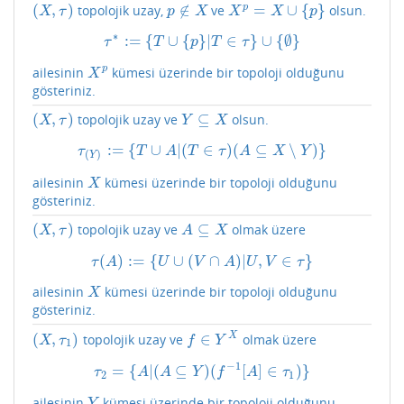
(
,
)
∉
=
∪
{
}
p
topolojik uzay,
ve
olsun.
(
X
,
τ
)
p
∉
X
X
p
=
X
∪
{
p
}
X
τ
p
X
X
X
p
∗
:
=
{
∪
{
}
|
∈
}
∪
{
∅
}
τ
∗
:=
{
T
∪
{
p
}
|
T
∈
τ
}
∪
{
∅
}
τ
T
p
T
τ
p
ailesinin
kümesi üzerinde bir topoloji olduğunu
X
p
X
gösteriniz.
(
,
)
⊆
topolojik uzay ve
olsun.
(
X
,
τ
)
Y
⊆
X
X
τ
Y
X
:
=
{
∪
|
(
∈
)
(
⊆
∖
)
}
τ
(
Y
)
:=
{
T
∪
A
|
(
T
∈
τ
)
(
A
⊆
X
∖
Y
)
}
τ
T
A
T
τ
A
X
Y
(
)
Y
ailesinin
kümesi üzerinde bir topoloji olduğunu
X
X
gösteriniz.
(
,
)
⊆
topolojik uzay ve
olmak üzere
(
X
,
τ
)
A
⊆
X
X
τ
A
X
(
)
:
=
{
∪
(
∩
)
|
,
∈
}
τ
(
A
)
:=
{
U
∪
(
V
∩
A
)
|
U
,
V
∈
τ
}
τ
A
U
V
A
U
V
τ
ailesinin
kümesi üzerinde bir topoloji olduğunu
X
X
gösteriniz.
(
,
)
∈
X
topolojik uzay ve
olmak üzere
(
X
,
τ
1
)
f
∈
Y
X
X
τ
f
Y
1
−
1
=
{
|
(
⊆
)
(
[
]
∈
)
}
τ
2
=
{
A
|
(
A
⊆
Y
)
(
f
−
1
[
A
]
∈
τ
1
)
}
τ
A
A
Y
f
A
τ
2
1
ailesinin
kümesi üzerinde bir topoloji olduğunu
Y
Y