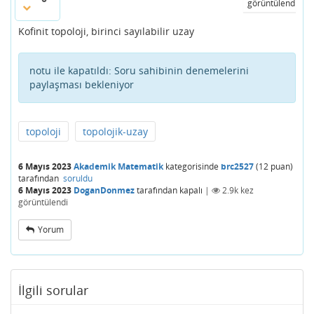
görüntülendi
Kofinit topoloji, birinci sayılabilir uzay
notu ile kapatıldı:
Soru sahibinin denemelerini
paylaşması bekleniyor
topoloji
topolojik-uzay
6 Mayıs 2023
Akademik Matematik
kategorisinde
brc2527
(
12
puan)
tarafından
soruldu
6 Mayıs 2023
DoganDonmez
tarafından
kapalı
|
2.9k
kez
görüntülendi
Yorum
İlgili sorular