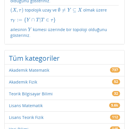
olduğunu gösteriniz.
(
,
)
∅
≠
⊆
topolojik uzay ve
olmak üzere
(
X
,
τ
)
∅
≠
Y
⊆
X
X
τ
Y
X
:
=
{
∩
|
∈
}
τ
Y
:=
{
Y
∩
T
|
T
∈
τ
}
τ
Y
T
T
τ
Y
ailesinin
kümesi üzerinde bir topoloji olduğunu
Y
Y
gösteriniz.
Tüm kategoriler
Akademik Matematik
737
Akademik Fizik
52
Teorik Bilgisayar Bilimi
32
Lisans Matematik
5.6k
Lisans Teorik Fizik
112
145