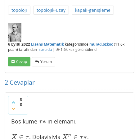
topoloji
topolojik-uzay
kapalı-genişleme
6 Eylül 2022
Lisans Matematik
kategorisinde
murad.ozkoc
(
11.6k
puan)
tarafından
soruldu
|
1.6k
kez görüntülendi
Cevap
Yorum
2
Cevaplar
0
0
∗
Bos kume
in elemani.
τ
∗
τ
∈
∈
∗
p
. Dolayisiyla
.
X
∈
τ
X
p
∈
τ
∗
X
τ
X
τ