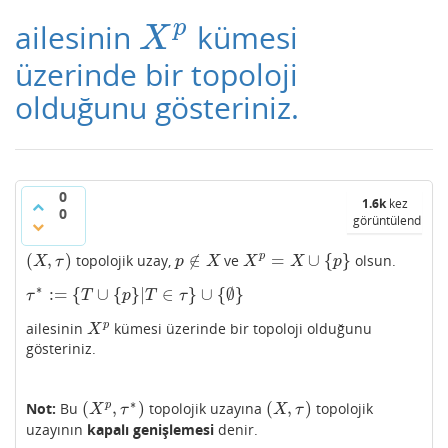
p
ailesinin
kümesi
X
p
X
üzerinde bir topoloji
olduğunu gösteriniz.
0
1.6k
kez
0
görüntülendi
(
,
)
∉
=
∪
{
}
p
topolojik uzay,
ve
olsun.
(
X
,
τ
)
p
∉
X
X
p
=
X
∪
{
p
}
X
τ
p
X
X
X
p
∗
:
=
{
∪
{
}
|
∈
}
∪
{
∅
}
τ
∗
:=
{
T
∪
{
p
}
|
T
∈
τ
}
∪
{
∅
}
τ
T
p
T
τ
p
ailesinin
kümesi üzerinde bir topoloji olduğunu
X
p
X
gösteriniz.
∗
(
,
)
(
,
)
p
Not:
Bu
topolojik uzayına
topolojik
(
X
p
,
τ
∗
)
(
X
,
τ
)
X
τ
X
τ
uzayının
kapalı genişlemesi
denir.