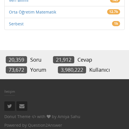
Veri Bilimi
Orta Öğretim Matematik
12.7k
Serbest
1k
20,359
Soru
21,912
Cevap
73,672
Yorum
3,980,222
Kullanıcı
İletişim
Donut Theme
with
by
Amiya Sahu
Powered by
Question2Answer