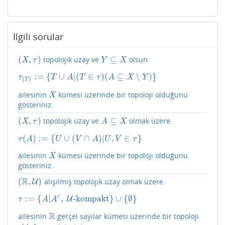
İlgili sorular
(
,
)
⊆
topolojik uzay ve
olsun.
(
X
,
τ
)
Y
⊆
X
X
τ
Y
X
:
=
{
∪
|
(
∈
)
(
⊆
∖
)
}
τ
(
Y
)
:=
{
T
∪
A
|
(
T
∈
τ
)
(
A
⊆
X
∖
Y
)
}
τ
T
A
T
τ
A
X
Y
(
)
Y
ailesinin
kümesi üzerinde bir topoloji olduğunu
X
X
gösteriniz.
(
,
)
⊆
topolojik uzay ve
olmak üzere
(
X
,
τ
)
A
⊆
X
X
τ
A
X
(
)
:
=
{
∪
(
∩
)
|
,
∈
}
τ
(
A
)
:=
{
U
∪
(
V
∩
A
)
|
U
,
V
∈
τ
}
τ
A
U
V
A
U
V
τ
ailesinin
kümesi üzerinde bir topoloji olduğunu
X
X
gösteriniz.
R
(
,
)
alışılmış topolojik uzay olmak üzere
(
R
,
U
)
U
c
:
=
{
|
,
-kompakt
}
∪
{
∅
}
τ
:=
{
A
|
A
c
,
U
U
-kompakt
}
∪
{
∅
}
τ
A
A
R
ailesinin
gerçel sayılar kümesi üzerinde bir topoloji
R