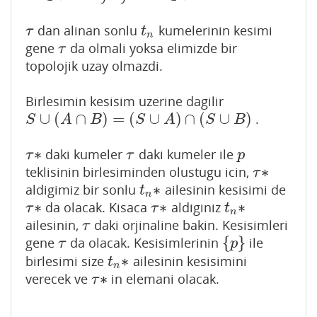
dan alinan sonlu
kumelerinin kesimi
τ
t
n
τ
t
n
gene
da olmali yoksa elimizde bir
τ
τ
topolojik uzay olmazdi.
Birlesimin kesisim uzerine dagilir
∪
(
∩
)
=
(
∪
)
∩
(
∪
)
.
S
∪
(
A
∩
B
)
=
(
S
∪
A
)
∩
(
S
∪
B
)
S
A
B
S
A
S
B
∗
daki kumeler
daki kumeler ile
τ
∗
τ
p
τ
τ
p
∗
teklisinin birlesiminden olustugu icin,
τ
∗
τ
∗
aldigimiz bir sonlu
ailesinin kesisimi de
t
n
∗
t
n
∗
∗
∗
da olacak. Kisaca
aldiginiz
τ
∗
τ
∗
t
n
∗
τ
τ
t
n
ailesinin,
daki orjinaline bakin. Kesisimleri
τ
τ
{
}
gene
da olacak. Kesisimlerinin
ile
τ
{
p
}
τ
p
∗
birlesimi size
ailesinin kesisimini
t
n
∗
t
n
∗
verecek ve
in elemani olacak.
τ
∗
τ