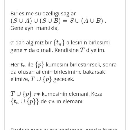
Birlesime su ozelligi saglar
(
∪
)
∪
(
∪
)
=
∪
(
∪
)
.
(
S
∪
A
)
∪
(
S
∪
B
)
=
S
∪
(
A
∪
B
)
S
A
S
B
S
A
B
Gene ayni mantikla,
{
}
dan algimiz bir
ailesinin birlesimi
τ
{
t
n
}
τ
t
n
gene
da olmali. Kendisine
diyelim.
τ
T
τ
T
{
}
Her
ile
kumesini birlestirirsek, sonra
t
n
{
p
}
t
p
n
da olusan ailenin birlesimine bakarsak
∪
{
}
elimize,
gececek.
T
∪
{
p
}
T
p
∪
{
}
∗
kumesinin elemani, Keza
T
∪
{
p
}
τ
∗
T
p
τ
{
∪
{
}
}
∗
de
in elemani.
{
t
n
∪
{
p
}
}
τ
∗
t
p
τ
n