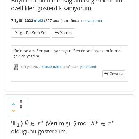
Boylece topolojinin saglamasi gereke butun
ozellikleri gosterdik saniyorum
7 Eylül 2022
eloi2
(
857
puan)
tarafından
cevaplandı
Ilgili Bir Soru Sor
Yorum
@eloi selam. Sen yanıtı yazmışsın. Ben de senin yanıtını formel
şekilde yazdım.
12 Eylül 2022
murad.ozkoc
tarafından
yorumlandı
Cevapla
0
0
∗
∗
T
)
∅
∈
∈
p
(Verilmiş). Şimdi
T
1
)
∅
∈
τ
∗
X
p
∈
τ
∗
τ
X
τ
1
olduğunu gösterelim.