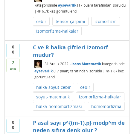
kategorisinde
aysevarlik
(
17
puan)
tarafından
soruldu
|
6.7k
kez görüntülendi
cebir
tensör-çarpımı
izomorfizm
izomorfizma-halkalar
C ve R halka çiftleri izomorf
0
0
mudur?
2
31 Aralık 2022
Lisans Matematik
kategorisinde
cevap
aysevarlik
(
17
puan)
tarafından
soruldu
|
1.8k
kez
görüntülendi
halka-soyut-cebir
cebir
soyut-matematik
izomorfizma-halkalar
halka-homomorfizması
homomorfizma
P asal sayı p^{(m-1).p} modp^m de
0
0
neden sıfıra denk olur ?