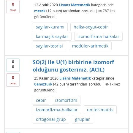
0
12 Aralık 2020
Lisans Matematik
kategorisinde
merek
(
12
puan)
tarafından
soruldu
|
787
kez
cevap
görüntülendi
sayılar-kuramı
halka-soyut-cebir
karmaşık-sayılar
izomorfizma-halkalar
sayılar-teorisi
modüler-aritmetik
SO(2) ile U(1) birbirine izomorf
0
0
olduğunu gösteriniz. (ACİL)
0
25 Kasım 2020
Lisans Matematik
kategorisinde
Canozturk
(
42
puan)
tarafından
soruldu
|
1k
kez
cevap
görüntülendi
cebir
izomorfizm
izomorfizma-halkalar
uniter-matris
ortogonal-grup
gruplar