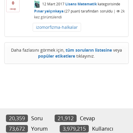
0
12 Mart 2017
Lisans Matematik
kategorisinde
cevap
Pınar yalçınkaya
(
27
puan)
tarafından
soruldu
|
2k
kez görüntülendi
izomorfizma-halkalar
Daha fazlasını görmek için,
tüm soruların listesine
veya
popüler etiketlere
tıklayınız.
20,359
Soru
21,912
Cevap
73,672
Yorum
3,979,215
Kullanıcı