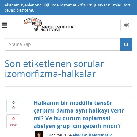
Akademisyenler öncülüğünde matematik/fizik/bilgisayar bilimleri soru
cevap platformu
Toggle
navigation
Son etiketlenen sorular
izomorfizma-halkalar
Halkanın bir modülle tensör
0
0
çarpımı daima aynı halkayı verir
mi? Ve bu durum toplamsal
0
abelyen grup için geçerli midir?
cevap
9 Haziran 2024
Akademik Matematik