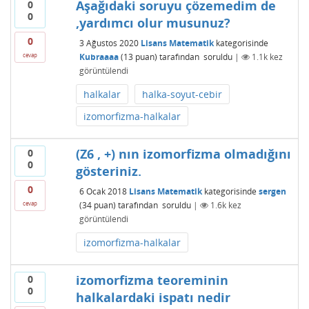
Aşağıdaki soruyu çözemedim de
0
0
,yardımcı olur musunuz?
0
3 Ağustos 2020
Lisans Matematik
kategorisinde
Kubraaaa
(
13
puan)
tarafından
soruldu
|
1.1k
kez
cevap
görüntülendi
halkalar
halka-soyut-cebir
izomorfizma-halkalar
(Z6 , +) nın izomorfizma olmadığını
0
0
gösteriniz.
0
6 Ocak 2018
Lisans Matematik
kategorisinde
sergen
(
34
puan)
tarafından
soruldu
|
1.6k
kez
cevap
görüntülendi
izomorfizma-halkalar
izomorfizma teoreminin
0
0
halkalardaki ispatı nedir