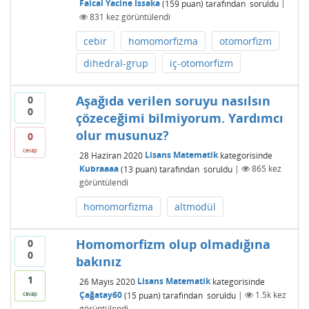
Faical Yacine Issaka
(
159
puan)
tarafından
soruldu
|
831
kez görüntülendi
cebir
homomorfizma
otomorfizm
dihedral-grup
iç-otomorfizm
Aşağıda verilen soruyu nasılsın
0
0
çözeceğimi bilmiyorum. Yardımcı
olur musunuz?
0
cevap
28 Haziran 2020
Lisans Matematik
kategorisinde
Kubraaaa
(
13
puan)
tarafından
soruldu
|
865
kez
görüntülendi
homomorfizma
altmodül
Homomorfizm olup olmadığına
0
0
bakınız
1
26 Mayıs 2020
Lisans Matematik
kategorisinde
Çağatay60
(
15
puan)
tarafından
soruldu
|
1.5k
kez
cevap
görüntülendi