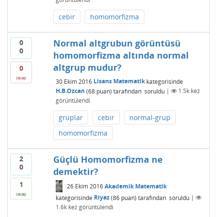
cebir
homomorfizma
Normal altgrubun görüntüsü
0
0
homomorfizma altında normal
altgrup mudur?
0
cevap
30 Ekim 2016
Lisans Matematik
kategorisinde
H.B.Ozcan
(
68
puan)
tarafından
soruldu
|
1.5k
kez
görüntülendi
gruplar
cebir
normal-grup
homomorfizma
Güçlü Homomorfizma ne
2
0
demektir?
1
26 Ekim 2016
Akademik Matematik
cevap
kategorisinde
Riyaz
(
86
puan)
tarafından
soruldu
|
1.6k
kez görüntülendi