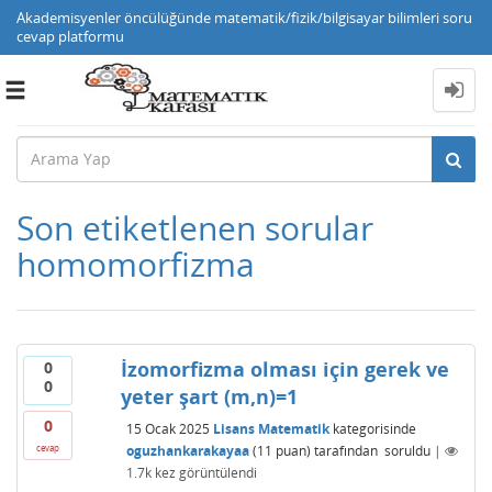
Akademisyenler öncülüğünde matematik/fizik/bilgisayar bilimleri soru
cevap platformu
Toggle
navigation
Son etiketlenen sorular
homomorfizma
İzomorfizma olması için gerek ve
0
0
yeter şart (m,n)=1
0
15 Ocak 2025
Lisans Matematik
kategorisinde
oguzhankarakayaa
(
11
puan)
tarafından
soruldu
|
cevap
1.7k
kez görüntülendi