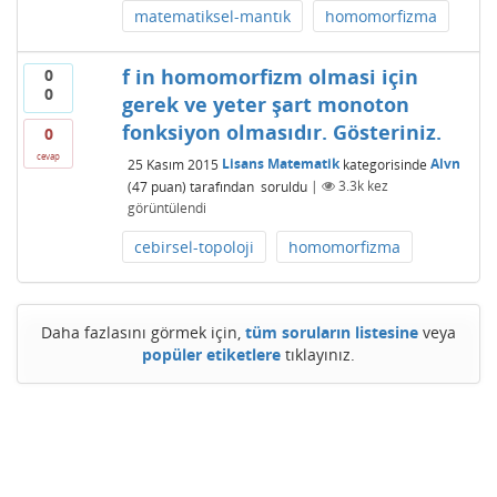
matematiksel-mantık
homomorfizma
f in homomorfizm olmasi için
0
0
gerek ve yeter şart monoton
fonksiyon olmasıdır. Gösteriniz.
0
cevap
25 Kasım 2015
Lisans Matematik
kategorisinde
Alvn
(
47
puan)
tarafından
soruldu
|
3.3k
kez
görüntülendi
cebirsel-topoloji
homomorfizma
Daha fazlasını görmek için,
tüm soruların listesine
veya
popüler etiketlere
tıklayınız.