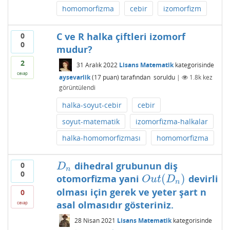
homomorfizma
cebir
izomorfizm
C ve R halka çiftleri izomorf
0
0
mudur?
2
31 Aralık 2022
Lisans Matematik
kategorisinde
cevap
aysevarlik
(
17
puan)
tarafından
soruldu
|
1.8k
kez
görüntülendi
halka-soyut-cebir
cebir
soyut-matematik
izomorfizma-halkalar
halka-homomorfizması
homomorfizma
dihedral grubunun diş
0
D
n
D
n
0
(
)
otomorfizma yani
devirli
O
u
t
(
D
n
)
O
u
t
D
n
olması için gerek ve yeter şart n
0
asal olmasıdır gösteriniz.
cevap
28 Nisan 2021
Lisans Matematik
kategorisinde