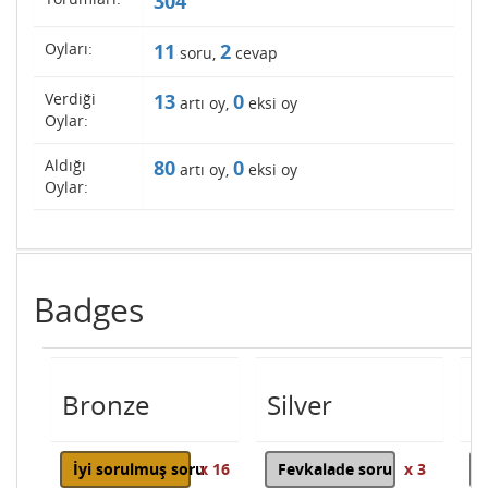
304
Oyları:
11
2
soru,
cevap
Verdiği
13
0
artı oy,
eksi oy
Oylar:
Aldığı
80
0
artı oy,
eksi oy
Oylar:
Badges
Bronze
Silver
G
İyi sorulmuş soru
x 16
Fevkalade soru
x 3