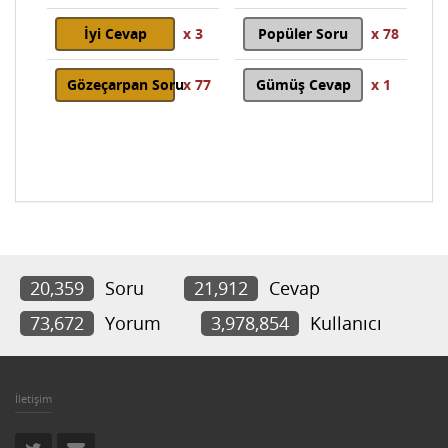
İyi Cevap
x 3
Popüler Soru
x 78
Gözeçarpan Soru
x 77
Gümüş Cevap
x 1
20,359
Soru
21,912
Cevap
73,672
Yorum
3,978,854
Kullanıcı
İletişim