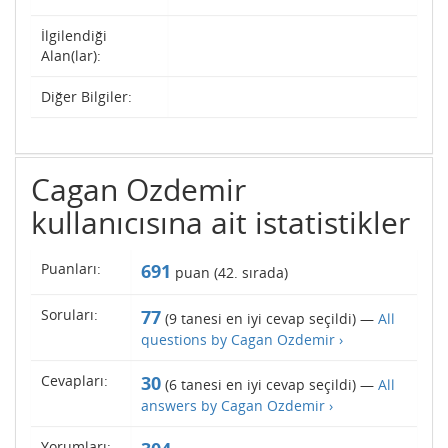
İlgilendiği
Alan(lar):
Diğer Bilgiler:
Cagan Ozdemir
kullanıcısına ait istatistikler
Puanları:
691
puan (
42
. sırada)
Soruları:
77
(
9
tanesi en iyi cevap seçildi) —
All
questions by Cagan Ozdemir ›
Cevapları:
30
(
6
tanesi en iyi cevap seçildi) —
All
answers by Cagan Ozdemir ›
Yorumları: