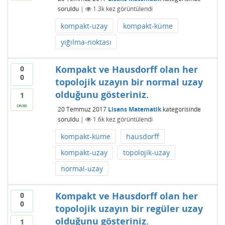
soruldu
|
1.3k
kez görüntülendi
kompakt-uzay
kompakt-küme
yığılma-noktası
Kompakt ve Hausdorff olan her
0
0
topolojik uzayın bir normal uzay
olduğunu gösteriniz.
1
cevap
20 Temmuz 2017
Lisans Matematik
kategorisinde
soruldu
|
1.6k
kez görüntülendi
kompakt-küme
hausdorff
kompakt-uzay
topolojik-uzay
normal-uzay
Kompakt ve Hausdorff olan her
0
0
topolojik uzayın bir regüler uzay
olduğunu gösteriniz.
1