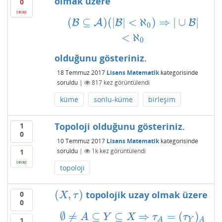
olmak üzere
0
cevap
(
⊆
)
(
|
|
<
ℵ
)
⇒
|
∪
|
B
(
B
⊆
A
A
)
(
|
B
B
|
<
ℵ
0
)
⇒
|
∪
B
|
<
ℵ
0
B
0
<
ℵ
0
olduğunu gösteriniz.
18 Temmuz 2017
Lisans Matematik
kategorisinde
soruldu
|
817
kez görüntülendi
küme
sonlu-küme
birleşim
Topoloji olduğunu gösteriniz.
1
0
10 Temmuz 2017
Lisans Matematik
kategorisinde
soruldu
|
1k
kez görüntülendi
1
cevap
topoloji
(
,
)
topolojik uzay olmak üzere
0
(
X
,
τ
)
X
τ
0
∅
≠
⊆
⊆
⇒
=
(
)
∅
≠
A
⊆
Y
⊆
X
⇒
τ
A
=
(
τ
Y
)
A
A
Y
X
τ
τ
1
Y
A
A