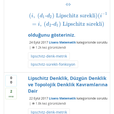
⇔
⇔
−
1
(
,
(
-
)
Lipschitz s
rekli
)
(
(
i
,
(
d
1
-
d
2
)
Lipschitz sürekli
)
(
i
−
1
=
i
,
(
d
2
-
d
1
)
i
d
d
ü
i
1
2
=
,
(
-
)
Lipschitz s
rekli
)
i
d
d
ü
2
1
olduğunu gösteriniz.
24 Eylül 2017
Lisans Matematik
kategorisinde
soruldu
|
1.2k
kez görüntülendi
lipschitz-denk-metrik
lipschitz-sürekli-fonksiyon
Lipschitz Denklik, Düzgün Denklik
0
0
ve Topolojik Denklik Kavramlarına
Dair
2
cevap
22 Eylül 2017
Lisans Matematik
kategorisinde
soruldu
|
1.8k
kez görüntülendi
lipschitz-denk-metrik