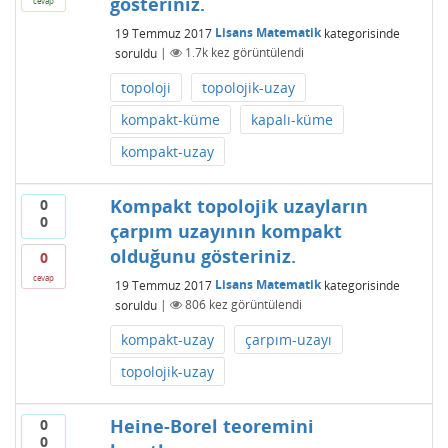
gösteriniz.
cevap
19 Temmuz 2017
Lisans Matematik
kategorisinde
soruldu
|
1.7k
kez görüntülendi
topoloji
topolojik-uzay
kompakt-küme
kapalı-küme
kompakt-uzay
Kompakt topolojik uzayların
0
0
çarpım uzayının kompakt
olduğunu gösteriniz.
0
cevap
19 Temmuz 2017
Lisans Matematik
kategorisinde
soruldu
|
806
kez görüntülendi
kompakt-uzay
çarpım-uzayı
topolojik-uzay
Heine-Borel teoremini
0
0