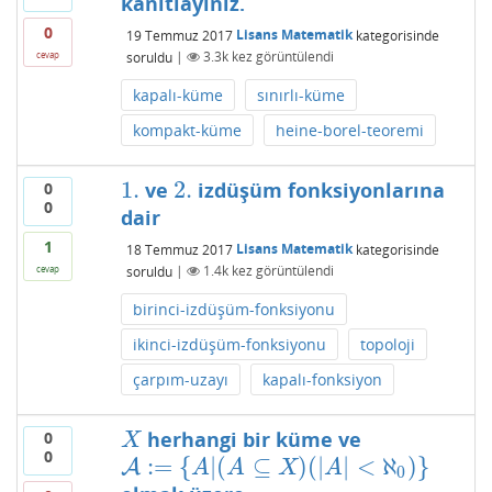
kanıtlayınız.
0
19 Temmuz 2017
Lisans Matematik
kategorisinde
soruldu
|
3.3k
kez görüntülendi
cevap
kapalı-küme
sınırlı-küme
kompakt-küme
heine-borel-teoremi
1.
2.
ve
izdüşüm fonksiyonlarına
0
1.
2.
0
dair
1
18 Temmuz 2017
Lisans Matematik
kategorisinde
soruldu
|
1.4k
kez görüntülendi
cevap
birinci-izdüşüm-fonksiyonu
ikinci-izdüşüm-fonksiyonu
topoloji
çarpım-uzayı
kapalı-fonksiyon
herhangi bir küme ve
0
X
X
0
:
=
{
|
(
⊆
)
(
|
|
<
ℵ
)
}
A
A
:=
{
A
|
(
A
⊆
X
)
(
|
A
|
<
ℵ
0
)
}
A
A
X
A
0