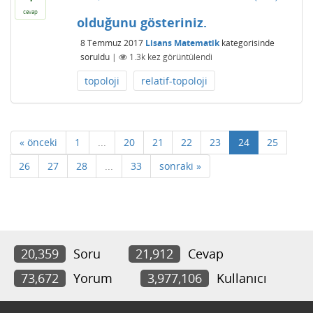
cevap
olduğunu gösteriniz.
8 Temmuz 2017
Lisans Matematik
kategorisinde
soruldu
|
1.3k
kez görüntülendi
topoloji
relatif-topoloji
« önceki
1
...
20
21
22
23
24
25
26
27
28
...
33
sonraki »
20,359
Soru
21,912
Cevap
73,672
Yorum
3,977,106
Kullanıcı