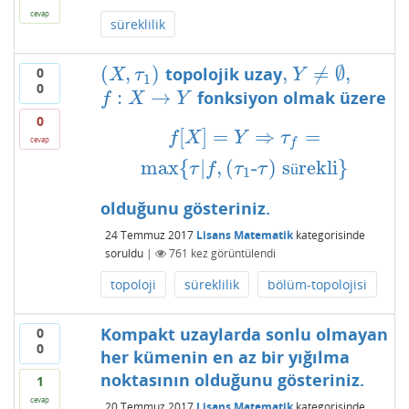
cevap
süreklilik
(
,
)
,
≠
∅
,
topolojik uzay
0
(
X
,
τ
1
)
,
Y
≠
∅
,
X
τ
Y
1
0
:
→
fonksiyon olmak üzere
f
:
X
→
Y
f
X
Y
0
[
]
=
⇒
=
f
[
X
]
=
Y
⇒
τ
f
=
max
{
τ
|
f
,
(
τ
1
-
τ
)
sürekli
}
f
X
Y
τ
cevap
f
max
{
|
,
(
-
)
s
rekli
}
τ
f
τ
τ
ü
1
olduğunu gösteriniz.
24 Temmuz 2017
Lisans Matematik
kategorisinde
soruldu
|
761
kez görüntülendi
topoloji
süreklilik
bölüm-topolojisi
Kompakt uzaylarda sonlu olmayan
0
0
her kümenin en az bir yığılma
noktasının olduğunu gösteriniz.
1
cevap
20 Temmuz 2017
Lisans Matematik
kategorisinde