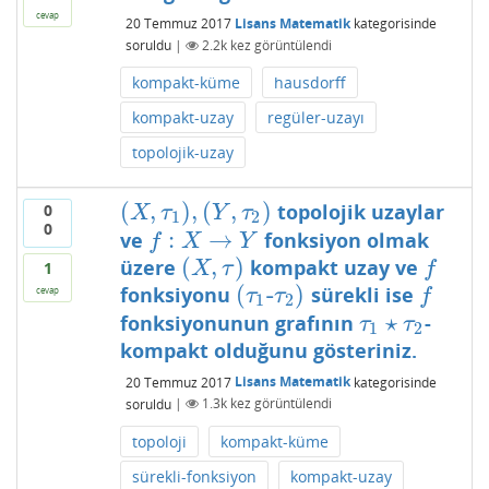
cevap
20 Temmuz 2017
Lisans Matematik
kategorisinde
soruldu
|
2.2k
kez görüntülendi
kompakt-küme
hausdorff
kompakt-uzay
regüler-uzayı
topolojik-uzay
(
,
)
,
(
,
)
topolojik uzaylar
0
(
X
,
τ
1
)
,
(
Y
,
τ
2
)
X
τ
Y
τ
1
2
0
:
→
ve
fonksiyon olmak
f
:
X
→
Y
f
X
Y
(
,
)
üzere
kompakt uzay ve
(
X
,
τ
)
f
X
τ
f
1
(
-
)
fonksiyonu
sürekli ise
(
τ
1
-
τ
2
)
f
cevap
τ
τ
f
1
2
⋆
fonksiyonunun grafının
-
τ
1
⋆
τ
2
τ
τ
1
2
kompakt olduğunu gösteriniz.
20 Temmuz 2017
Lisans Matematik
kategorisinde
soruldu
|
1.3k
kez görüntülendi
topoloji
kompakt-küme
sürekli-fonksiyon
kompakt-uzay