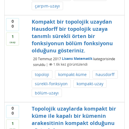
çarpım-uzayı
Kompakt bir topolojik uzaydan
0
0
Hausdorff bir topolojik uzaya
tanımlı sürekli örten bir
1
fonksiyonun bölüm fonksiyonu
cevap
olduğunu gösteriniz.
20 Temmuz 2017
Lisans Matematik
kategorisinde
soruldu
|
1.6k
kez görüntülendi
topoloji
kompakt-küme
hausdorff
sürekli-fonksiyon
kompakt-uzay
bölüm-uzayı
Topolojik uzaylarda kompakt bir
0
0
küme ile kapalı bir kümenin
arakesitinin kompakt olduğunu
1