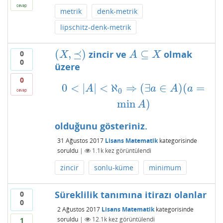
cevap
metrik
denk-metrik
lipschitz-denk-metrik
(
,
⪯
)
⊆
zincir ve
olmak
0
(
X
,
⪯
)
A
⊆
X
X
A
X
0
üzere
0
0
<
|
|
<
ℵ
⇒
(
∃
∈
)
(
=
0
<
|
A
|
<
ℵ
0
⇒
(
∃
a
∈
A
)
(
a
=
min
A
)
A
a
A
a
0
cevap
min
)
A
olduğunu gösteriniz.
31 Ağustos 2017
Lisans Matematik
kategorisinde
soruldu
|
1.1k
kez görüntülendi
zincir
sonlu-küme
minimum
Süreklilik tanımına itirazı olanlar
0
0
2 Ağustos 2017
Lisans Matematik
kategorisinde
soruldu
|
12.1k
kez görüntülendi
1