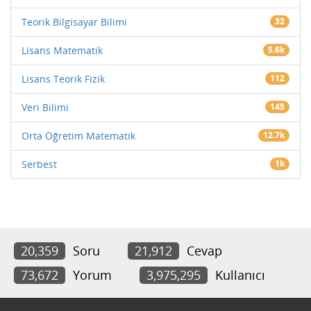
Teorik Bilgisayar Bilimi
32
Lisans Matematik
5.6k
Lisans Teorik Fizik
112
Veri Bilimi
145
Orta Öğretim Matematik
12.7k
Serbest
1k
20,359
Soru
21,912
Cevap
73,672
Yorum
3,975,295
Kullanıcı