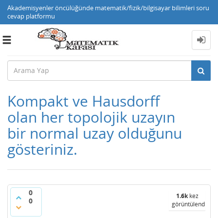
Akademisyenler öncülüğünde matematik/fizik/bilgisayar bilimleri soru
cevap platformu
Toggle
navigation
Kompakt ve Hausdorff
olan her topolojik uzayın
bir normal uzay olduğunu
gösteriniz.
0
1.6k
kez
0
görüntülendi