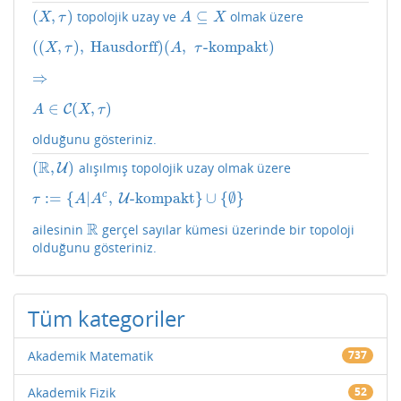
(
,
)
⊆
topolojik uzay ve
olmak üzere
(
X
,
τ
)
A
⊆
X
X
τ
A
X
(
(
,
)
,
Hausdorff
)
(
,
-kompakt
)
(
(
X
,
τ
)
,
Hausdorff
)
(
A
,
τ
-kompakt
)
X
τ
A
τ
⇒
⇒
∈
(
,
)
A
∈
C
C
(
X
,
τ
)
A
X
τ
olduğunu gösteriniz.
R
(
,
)
alışılmış topolojik uzay olmak üzere
(
R
,
U
)
U
c
:
=
{
|
,
-kompakt
}
∪
{
∅
}
τ
:=
{
A
|
A
c
,
U
U
-kompakt
}
∪
{
∅
}
τ
A
A
R
ailesinin
gerçel sayılar kümesi üzerinde bir topoloji
R
olduğunu gösteriniz.
Tüm kategoriler
Akademik Matematik
737
Akademik Fizik
52