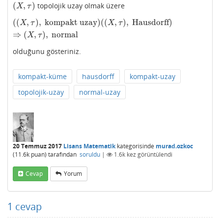
(
,
)
topolojik uzay olmak üzere
(
X
,
τ
)
X
τ
(
(
,
)
,
kompakt uzay
)
(
(
,
)
,
Hausdorff
)
(
(
X
,
τ
)
,
kompakt uzay
)
(
(
X
,
τ
)
,
Hausdorff
)
⇒
(
X
,
τ
)
,
normal
X
τ
X
τ
⇒
(
,
)
,
normal
X
τ
olduğunu gösteriniz.
kompakt-küme
hausdorff
kompakt-uzay
topolojik-uzay
normal-uzay
20 Temmuz 2017
Lisans Matematik
kategorisinde
murad.ozkoc
(
11.6k
puan)
tarafından
soruldu
|
1.6k
kez görüntülendi
Cevap
Yorum
1
cevap