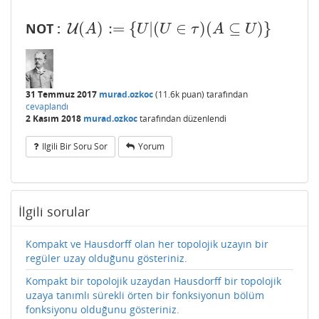
(
)
:
=
{
|
(
∈
)
(
⊆
)
}
NOT :
U
U
(
A
)
:=
{
U
|
(
U
∈
τ
)
(
A
⊆
U
)
}
A
U
U
τ
A
U
31 Temmuz 2017
murad.ozkoc
(
11.6k
puan)
tarafından
cevaplandı
2 Kasım 2018
murad.ozkoc
tarafından
düzenlendi
Ilgili Bir Soru Sor
Yorum
İlgili sorular
Kompakt ve Hausdorff olan her topolojik uzayın bir
regüler uzay olduğunu gösteriniz.
Kompakt bir topolojik uzaydan Hausdorff bir topolojik
uzaya tanımlı sürekli örten bir fonksiyonun bölüm
fonksiyonu olduğunu gösteriniz.