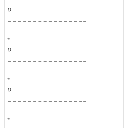
℧
℧
−
−
−
−
−
−
−
−
−
−
−
−
−
−
−
−
−
−
−
−
−
−
−
−
−
−
−
−
−
−
−
−
⋆
⋆
℧
℧
−
−
−
−
−
−
−
−
−
−
−
−
−
−
−
−
−
−
−
−
−
−
−
−
−
−
−
−
−
−
−
−
⋆
⋆
℧
℧
−
−
−
−
−
−
−
−
−
−
−
−
−
−
−
−
−
−
−
−
−
−
−
−
−
−
−
−
−
−
−
−
⋆
⋆