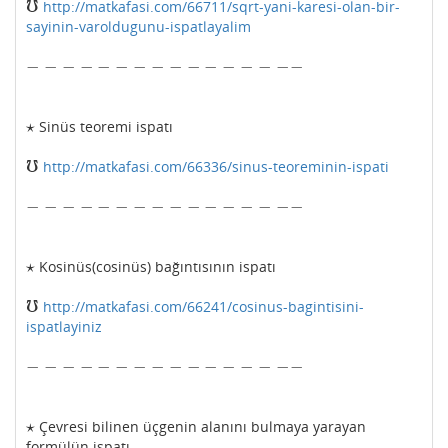
℧
http://matkafasi.com/66711/sqrt-yani-karesi-olan-bir-
℧
sayinin-varoldugunu-ispatlayalim
−
−
−
−
−
−
−
−
−
−
−
−
−
−
−
−
−
−
−
−
−
−
−
−
−
−
−
−
−
−
−
−
⋆
Sinüs teoremi ispatı
⋆
℧
http://matkafasi.com/66336/sinus-teoreminin-ispati
℧
−
−
−
−
−
−
−
−
−
−
−
−
−
−
−
−
−
−
−
−
−
−
−
−
−
−
−
−
−
−
−
−
⋆
Kosinüs(cosinüs) bağıntısının ispatı
⋆
℧
http://matkafasi.com/66241/cosinus-bagintisini-
℧
ispatlayiniz
−
−
−
−
−
−
−
−
−
−
−
−
−
−
−
−
−
−
−
−
−
−
−
−
−
−
−
−
−
−
−
−
⋆
Çevresi bilinen üçgenin alanını bulmaya yarayan
⋆
formülün ispatı