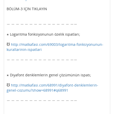
BÖLÜM-3 İÇİN TIKLAYIN
−
−
−
−
−
−
−
−
−
−
−
−
−
−
−
−
−
−
−
−
−
−
−
−
−
−
−
−
−
−
−
−
⋆
Logaritma fonksiyonunun özelik ispatları;
⋆
℧
http://matkafasi.com/69003/logaritma-fonksiyonunun-
℧
kurallarinin-ispatlari
−
−
−
−
−
−
−
−
−
−
−
−
−
−
−
−
−
−
−
−
−
−
−
−
−
−
−
−
−
−
−
−
⋆
Diyafont denklemlerin genel çözümünün ispatı;
⋆
℧
http://matkafasi.com/68991/diyafont-denklemlerin-
℧
genel-cozumu?show=68991#q68991
−
−
−
−
−
−
−
−
−
−
−
−
−
−
−
−
−
−
−
−
−
−
−
−
−
−
−
−
−
−
−
−