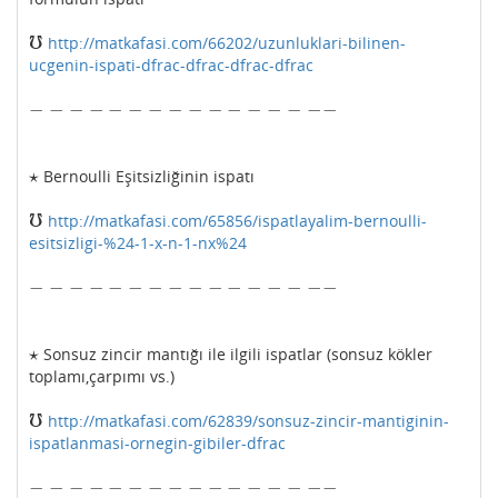
℧
http://matkafasi.com/66202/uzunluklari-bilinen-
℧
ucgenin-ispati-dfrac-dfrac-dfrac-dfrac
−
−
−
−
−
−
−
−
−
−
−
−
−
−
−
−
−
−
−
−
−
−
−
−
−
−
−
−
−
−
−
−
⋆
Bernoulli Eşitsizliğinin ispatı
⋆
℧
http://matkafasi.com/65856/ispatlayalim-bernoulli-
℧
esitsizligi-%24-1-x-n-1-nx%24
−
−
−
−
−
−
−
−
−
−
−
−
−
−
−
−
−
−
−
−
−
−
−
−
−
−
−
−
−
−
−
−
⋆
Sonsuz zincir mantığı ile ilgili ispatlar (sonsuz kökler
⋆
toplamı,çarpımı vs.)
℧
http://matkafasi.com/62839/sonsuz-zincir-mantiginin-
℧
ispatlanmasi-ornegin-gibiler-dfrac
−
−
−
−
−
−
−
−
−
−
−
−
−
−
−
−
−
−
−
−
−
−
−
−
−
−
−
−
−
−
−
−