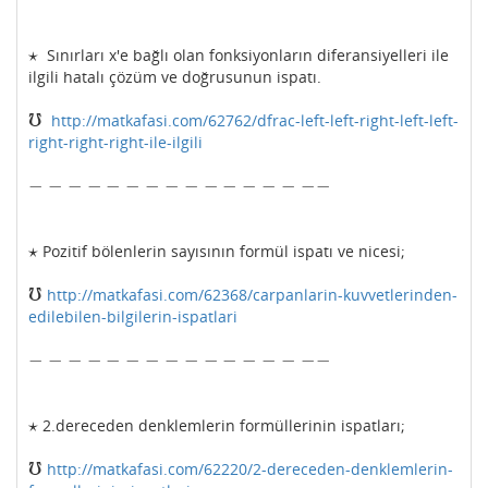
⋆
Sınırları x'e bağlı olan fonksiyonların diferansiyelleri ile
⋆
ilgili hatalı çözüm ve doğrusunun ispatı.
℧
http://matkafasi.com/62762/dfrac-left-left-right-left-left-
℧
right-right-right-ile-ilgili
−
−
−
−
−
−
−
−
−
−
−
−
−
−
−
−
−
−
−
−
−
−
−
−
−
−
−
−
−
−
−
−
⋆
Pozitif bölenlerin sayısının formül ispatı ve nicesi;
⋆
℧
http://matkafasi.com/62368/carpanlarin-kuvvetlerinden-
℧
edilebilen-bilgilerin-ispatlari
−
−
−
−
−
−
−
−
−
−
−
−
−
−
−
−
−
−
−
−
−
−
−
−
−
−
−
−
−
−
−
−
⋆
2.dereceden denklemlerin formüllerinin ispatları;
⋆
℧
http://matkafasi.com/62220/2-dereceden-denklemlerin-
℧