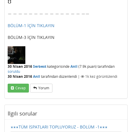
℧
℧
−
−
−
−
−
−
−
−
−
−
−
−
−
−
−
−
−
−
−
−
−
−
−
−
−
−
−
−
−
−
−
−
BÖLÜM-1 İÇİN TIKLAYIN
BÖLÜM-3 İÇİN TIKLAYIN
30 Nisan 2016
Serbest
kategorisinde
Anil
(
7.9k
puan)
tarafından
soruldu
30 Nisan 2016
Anil
tarafından
düzenlendi
|
1k
kez görüntülendi
Cevap
Yorum
İlgili sorular
⋆
⋆
⋆
⋆
⋆
⋆
TÜM İSPATLARI TOPLUYORUZ - BÖLÜM -1
⋆
⋆
⋆
⋆
⋆
⋆