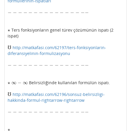
formullerinin-ispatlari
−
−
−
−
−
−
−
−
−
−
−
−
−
−
−
−
−
−
−
−
−
−
−
−
−
−
−
−
−
−
−
−
⋆
Ters fonksiyonların genel türev çözümünün ispatı (2
⋆
ispat)
℧
http://matkafasi.com/62197/ters-fonksiyonlarin-
℧
diferansiyelinin-formulizasyonu
−
−
−
−
−
−
−
−
−
−
−
−
−
−
−
−
−
−
−
−
−
−
−
−
−
−
−
−
−
−
−
−
⋆
∞
−
∞
Belirsizliğinde kullanılan formülün ispatı.
⋆
∞
−
∞
℧
http://matkafasi.com/62196/sonsuz-belirsizligi-
℧
hakkinda-formul-rightarrow-rightarrow
−
−
−
−
−
−
−
−
−
−
−
−
−
−
−
−
−
−
−
−
−
−
−
−
−
−
−
−
−
−
−
−
⋆
⋆