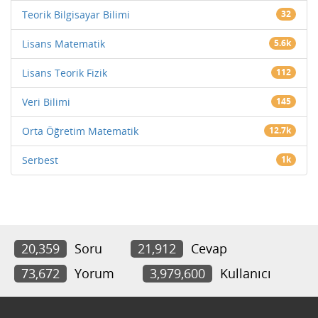
Teorik Bilgisayar Bilimi
32
Lisans Matematik
5.6k
Lisans Teorik Fizik
112
Veri Bilimi
145
Orta Öğretim Matematik
12.7k
Serbest
1k
20,359
Soru
21,912
Cevap
73,672
Yorum
3,979,600
Kullanıcı