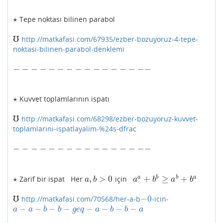
⋆
Tepe noktası bilinen parabol
⋆
℧
http://matkafasi.com/67935/ezber-bozuyoruz-4-tepe-
℧
noktasi-bilinen-parabol-denklemi
−
−
−
−
−
−
−
−
−
−
−
−
−
−
−
−
−
−
−
−
−
−
−
−
−
−
−
−
−
−
−
−
⋆
Kuvvet toplamlarının ispatı
⋆
℧
http://matkafasi.com/68298/ezber-bozuyoruz-kuvvet-
℧
toplamlarini-ispatlayalim-%24s-dfrac
−
−
−
−
−
−
−
−
−
−
−
−
−
−
−
−
−
−
−
−
−
−
−
−
−
−
−
−
−
−
−
−
⋆
,
>
0
+
≥
+
a
b
b
a
Zarif bir ispat Her
için
⋆
a
,
b
>
0
a
a
+
b
b
≥
a
b
+
b
a
a
b
a
b
a
b
℧
−
0
http://matkafasi.com/70568/her-a-b
-icin-
℧
−
0
−
−
−
−
−
−
−
−
a
−
a
−
b
−
b
−
g
e
q
−
a
−
b
−
b
−
a
a
a
b
b
g
e
q
a
b
b
a