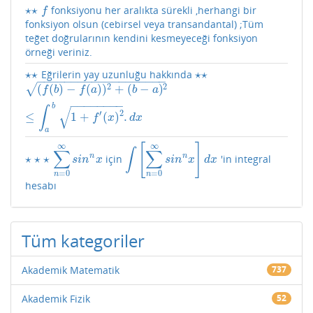
⋆
⋆
fonksiyonu her aralıkta sürekli ,herhangi bir
⋆
⋆
f
f
fonksiyon olsun (cebirsel veya transandantal) ;Tüm
teğet doğrularının kendini kesmeyeceği fonksiyon
örneği veriniz.
⋆
⋆
⋆
⋆
Eğrilerin yay uzunluğu hakkında
⋆
⋆
⋆
⋆
−
−
−
−
−
−
−
−
−
−
−
−
−
−
−
−
−
−
−
2
2
(
(
)
−
(
)
)
+
(
−
)
√
(
f
(
b
)
−
f
(
a
)
)
2
+
(
b
−
a
)
2
≤
∫
a
b
1
+
f
′
(
x
)
2
.
d
x
f
b
f
a
b
a
−
−
−
−
−
−
−
−
b
√
∫
′
2
≤
1
+
(
)
.
f
x
d
x
a
∞
∞
[
]
∫
∑
∑
n
n
⋆
⋆
⋆
için
'in integral
⋆
⋆
⋆
∑
n
=
0
∞
s
i
n
n
x
∫
[
∑
n
=
0
∞
s
i
n
n
x
]
d
x
s
i
n
x
s
i
n
x
d
x
=
0
=
0
n
n
hesabı
Tüm kategoriler
Akademik Matematik
737
Akademik Fizik
52