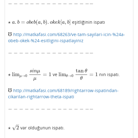
−
−
−
−
−
−
−
−
−
−
−
−
−
−
−
−
−
−
−
−
−
−
−
−
−
−
−
−
−
−
−
−
⋆
.
=
(
,
)
.
[
,
]
eşitliğinin ispatı
⋆
a
.
b
=
o
b
e
b
(
a
,
b
)
.
o
k
e
k
[
a
,
b
]
a
b
o
b
e
b
a
b
o
k
e
k
a
b
℧
http://matkafasi.com/68263/ve-tam-sayilari-icin-%24a-
℧
obeb-okek-%24-esitligini-ispatlayiniz
−
−
−
−
−
−
−
−
−
−
−
−
−
−
−
−
−
−
−
−
−
−
−
−
−
−
−
−
−
−
−
−
tan
s
i
n
μ
θ
⋆
lim
=
1
lim
=
1
ve
nın ispatı.
⋆
lim
μ
→
0
s
i
n
μ
μ
=
1
lim
θ
→
0
tan
θ
θ
=
1
→
0
→
0
μ
θ
μ
θ
℧
http://matkafasi.com/68189/rightarrow-ispatindan-
℧
cikarilan-rightarrow-theta-ispati
−
−
−
−
−
−
−
−
−
−
−
−
−
−
−
−
−
−
−
−
−
−
−
−
−
−
−
−
−
−
−
−
–
√
⋆
2
var olduğunun ispatı.
⋆
2