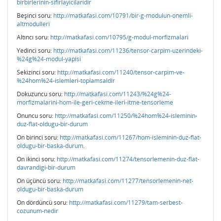
birbirlerinin-sifirlayicilaridir
Beşinci soru:
http://matkafasi.com/10791/bir-g-modulun-onemli-
altmodulleri
Altıncı soru:
http://matkafasi.com/10795/g-modul-morfizmalari
Yedinci soru:
http://matkafasi.com/11236/tensor-carpim-uzerindeki-
%24g%24-modul-yapisi
Sekizinci soru:
http://matkafasi.com/11240/tensor-carpim-ve-
%24hom%24-islemleri-toplamsaldir
Dokuzuncu soru:
http://matkafasi.com/11243/%24g%24-
morfizmalarini-hom-ile-geri-cekme-ileri-itme-tensorleme
Onuncu soru:
http://matkafasi.com/11250/%24hom%24-isleminin-
duz-flat-oldugu-bir-durum
On birinci soru:
http://matkafasi.com/11267/hom-isleminin-duz-flat-
oldugu-bir-baska-durum
.
On ikinci soru:
http://matkafasi.com/11274/tensorlemenin-duz-flat-
davrandigi-bir-durum
On üçüncü soru:
http://matkafasi.com/11277/tensorlemenin-net-
oldugu-bir-baska-durum
On dördüncü soru:
http://matkafasi.com/11279/tam-serbest-
cozunum-nedir