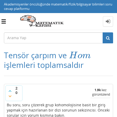
Akademisyenler öncülüğünde matematik/fizik/bilgisayar bilimleri soru
cevap platformu
Toggle
navigation
Tensör çarpım ve
H
o
m
H
o
m
işlemleri toplamsaldır
2
1.9k
kez
0
görüntülendi
Bu soru, soru çözerek grup kohomolojisine basit bir giriş
yapmak için hazırlanan bir dizi sorunun sekizincisi. Önceki
sorular için yorum kısmına bakın.