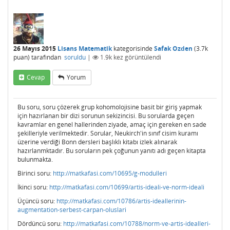
26 Mayıs 2015
Lisans Matematik
kategorisinde
Safak Ozden
(
3.7k
puan)
tarafından
soruldu
|
1.9k
kez görüntülendi
Cevap
Yorum
Bu soru, soru çözerek grup kohomolojisine basit bir giriş yapmak
için hazırlanan bir dizi sorunun sekizincisi. Bu sorularda geçen
kavramlar en genel hallerinden ziyade, amaç için gereken en sade
şekilleriyle verilmektedir. Sorular, Neukirch'in sınıf cisim kuramı
üzerine verdiği Bonn dersleri başlıklı kitabı izlek alınarak
hazırlanmktadır. Bu soruların pek çoğunun yanıtı adı geçen kitapta
bulunmakta.
Birinci soru:
http://matkafasi.com/10695/g-modulleri
İkinci soru:
http://matkafasi.com/10699/artis-ideali-ve-norm-ideali
Üçüncü soru:
http://matkafasi.com/10786/artis-ideallerinin-
augmentation-serbest-carpan-oluslari
Dördüncü soru:
http://matkafasi.com/10788/norm-ve-artis-idealleri-