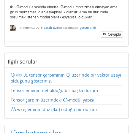
İkii
-modül arasında elbette
-modül morfizması olmayan ama
G
G
G
G
grup morfizması olan eşyapısallık olabilir. Ama bu durumda
sorulmak istenen modül olarak eşyapısal oldukları.
19 Temmuz 2015
Safak Ozden
tarafından
yorumlandı
Cevapla
İlgili sorular
Q
A
Q
⊗
tensör çarpımının
üzerinde bir vektör uzayı
Q
⊗
Z
A
Q
Z
olduğunu gösteriniz.
Tensörlemenin net olduğu bir başka durum
Tensör çarpım üzerindeki
-modül yapısı
G
G
işleminin düz (flat) olduğu bir durum
H
o
m
H
o
m
Tüm kategoriler