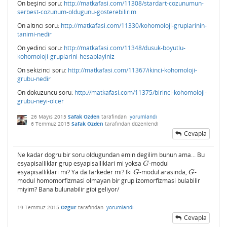
On beşinci soru:
http://matkafasi.com/11308/stardart-cozunumun-
serbest-cozunum-oldugunu-gosterebilirim
On altıncı soru:
http://matkafasi.com/11330/kohomoloji-gruplarinin-
tanimi-nedir
On yedinci soru:
http://matkafasi.com/11348/dusuk-boyutlu-
kohomoloji-gruplarini-hesaplayiniz
On sekizinci soru:
http://matkafasi.com/11367/ikinci-kohomoloji-
grubu-nedir
On dokuzuncu soru:
http://matkafasi.com/11375/birinci-kohomoloji-
grubu-neyi-olcer
26 Mayıs 2015
Safak Ozden
tarafından
yorumlandı
6 Temmuz 2015
Safak Ozden
tarafından
düzenlendi
Cevapla
Ne kadar dogru bir soru oldugundan emin degilim bunun ama... Bu
esyapisalliklar grup esyapisalliklari mi yoksa
-modul
G
G
esyapisalliklari mi? Ya da farkeder mi? Iki
-modul arasinda,
-
G
G
G
G
modul homomorfizmasi olmayan bir grup izomorfizmasi bulabilir
miyim? Bana bulunabilir gibi geliyor/
19 Temmuz 2015
Ozgur
tarafından
yorumlandı
Cevapla