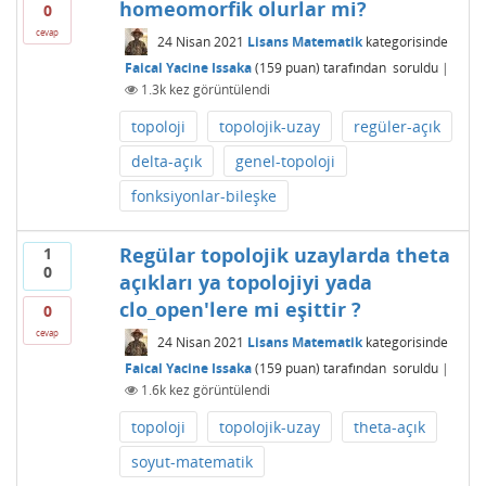
homeomorfik olurlar mi?
0
cevap
24 Nisan 2021
Lisans Matematik
kategorisinde
Faical Yacine Issaka
(
159
puan)
tarafından
soruldu
|
1.3k
kez görüntülendi
topoloji
topolojik-uzay
regüler-açık
delta-açık
genel-topoloji
fonksiyonlar-bileşke
Regülar topolojik uzaylarda theta
1
0
açıkları ya topolojiyi yada
clo_open'lere mi eşittir ?
0
cevap
24 Nisan 2021
Lisans Matematik
kategorisinde
Faical Yacine Issaka
(
159
puan)
tarafından
soruldu
|
1.6k
kez görüntülendi
topoloji
topolojik-uzay
theta-açık
soyut-matematik