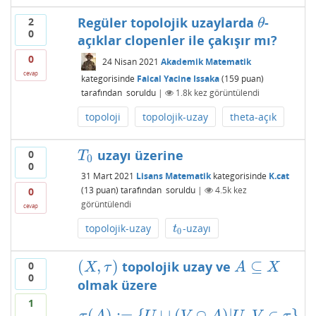
Regüler topolojik uzaylarda
-
2
θ
θ
0
açıklar clopenler ile çakışır mı?
0
24 Nisan 2021
Akademik Matematik
cevap
kategorisinde
Faical Yacine Issaka
(
159
puan)
tarafından
soruldu
|
1.8k
kez görüntülendi
topoloji
topolojik-uzay
theta-açık
uzayı üzerine
0
T
0
T
0
0
31 Mart 2021
Lisans Matematik
kategorisinde
K.cat
(
13
puan)
tarafından
soruldu
|
4.5k
kez
0
görüntülendi
cevap
topolojik-uzay
-uzayı
t
0
t
0
(
,
)
⊆
topolojik uzay ve
0
(
X
,
τ
)
A
⊆
X
X
τ
A
X
0
olmak üzere
1
(
)
:
=
{
∪
(
∩
)
|
,
∈
}
τ
(
A
)
:=
{
U
∪
(
V
∩
A
)
|
U
,
V
∈
τ
}