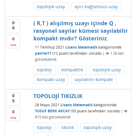
topolojik-uzay
aşırı-bağlantısız-uzay
( R,T ) alışılmış uzayı içinde Q ,
0
0
rasyonel sayılar kümesi sayılabilir
kompakt mıdır? Gösteriniz.
0
cevap
11 Temmuz 2021
Lisans Matematik
kategorisinde
patriot11
(
12
puan)
tarafından
soruldu
|
1.2k
kez
görüntülendi
topoloji
kompaktlık
topolojik-uzay
kompakt-uzay
sayılabilir-kompakt
TOPOLOJİ TIKIZLIK
0
0
28 Mayıs 2021
Lisans Matematik
kategorisinde
YUSUF BERK AKCAY
(
93
puan)
tarafından
soruldu
|
0
915
kez görüntülendi
cevap
topoloji
tıkızlık
topolojik-uzay