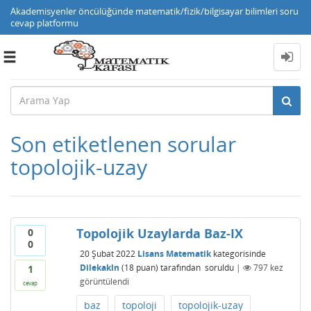
Akademisyenler öncülüğünde matematik/fizik/bilgisayar bilimleri soru
cevap platformu
Toggle
navigation
Son etiketlenen sorular
topolojik-uzay
Topolojik Uzaylarda Baz-IX
0
0
20 Şubat 2022
Lisans Matematik
kategorisinde
Dilekakln
(
18
puan)
tarafından
soruldu
|
797
kez
1
görüntülendi
cevap
baz
topoloji
topolojik-uzay