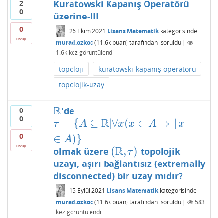
Kuratowski Kapanış Operatörü
2
0
üzerine-III
0
26 Ekim 2021
Lisans Matematik
kategorisinde
cevap
murad.ozkoc
(
11.6k
puan)
tarafından
soruldu
|
1.6k
kez görüntülendi
topoloji
kuratowski-kapanış-operatörü
topolojik-uzay
R
'de
0
R
0
R
=
{
⊆
|
∀
(
∈
⇒
⌊
⌋
τ
=
{
A
⊆
R
|
∀
x
(
x
∈
A
⇒
⌊
x
⌋
∈
A
)
}
τ
A
x
x
A
x
0
∈
)
}
A
cevap
R
(
,
)
olmak üzere
topolojik
(
R
,
τ
)
τ
uzayı, aşırı bağlantısız (extremally
disconnected) bir uzay mıdır?
15 Eylül 2021
Lisans Matematik
kategorisinde
murad.ozkoc
(
11.6k
puan)
tarafından
soruldu
|
583
kez görüntülendi