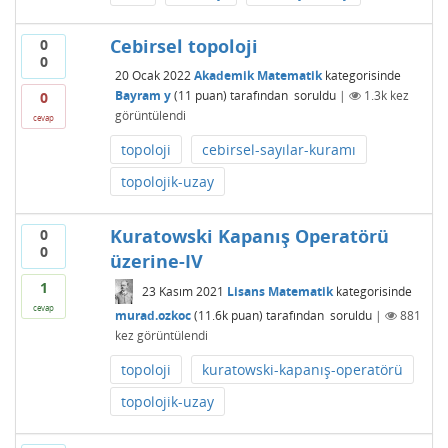
Cebirsel topoloji
0
0
20 Ocak 2022
Akademik Matematik
kategorisinde
Bayram y
(
11
puan)
tarafından
soruldu
|
1.3k
kez
0
görüntülendi
cevap
topoloji
cebirsel-sayılar-kuramı
topolojik-uzay
Kuratowski Kapanış Operatörü
0
0
üzerine-IV
1
23 Kasım 2021
Lisans Matematik
kategorisinde
cevap
murad.ozkoc
(
11.6k
puan)
tarafından
soruldu
|
881
kez görüntülendi
topoloji
kuratowski-kapanış-operatörü
topolojik-uzay