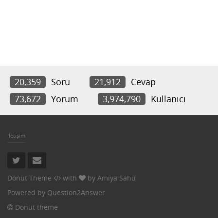
20,359
Soru
21,912
Cevap
73,672
Yorum
3,974,790
Kullanıcı
İletişim
Donut Theme
with
by
Amiya Sahu
Powered by
Question2Answer
Donut theme