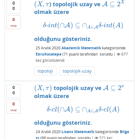
(
,
⊆
2
X
0
) topolojik uzay ve
(
X
,
τ
A
A
⊆
2
X
X
τ
0
olmak üzere
0
-
(
∩
)
⊆
∩
-
(
)
δ
-
i
n
t
(
A
∩
A
)
⊆
∩
A
∈
A
δ
-
i
n
t
(
A
)
δ
i
n
t
δ
i
n
t
A
cevap
∈
A
A
olduğunu gösteriniz.
25 Aralık 2020
Akademik Matematik
kategorisinde
EbruKocatepe
(
71
puan)
tarafından
soruldu
|
677
kez görüntülendi
topoloji
topolojik-uzay
(
,
)
⊆
2
x
topolojik uzay ve
0
(
X
,
τ
)
A
A
⊆
2
x
X
τ
0
olmak üzere
0
-
(
∩
)
⊆
∩
-
(
)
δ
-
c
l
(
A
∩
A
)
⊆
∩
A
∈
A
δ
-
c
l
(
A
)
δ
c
l
δ
c
l
A
∈
cevap
A
A
olduğunu gösteriniz.
24 Aralık 2020
Lisans Matematik
kategorisinde
Bilge
zc
(
88
puan)
tarafından
soruldu
|
571
kez