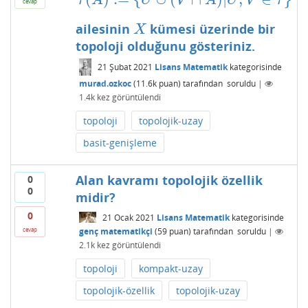
τ
A
U
V
A
U
V
τ
cevap
ailesinin
kümesi üzerinde bir
X
X
topoloji olduğunu gösteriniz.
21 Şubat 2021
Lisans Matematik
kategorisinde
murad.ozkoc
(
11.6k
puan)
tarafından
soruldu
|
1.4k
kez görüntülendi
topoloji
topolojik-uzay
basit-genişleme
Alan kavramı topolojik özellik
0
0
midir?
0
21 Ocak 2021
Lisans Matematik
kategorisinde
genç matematikçi
(
59
puan)
tarafından
soruldu
|
cevap
2.1k
kez görüntülendi
topoloji
kompakt-uzay
topolojik-özellik
topolojik-uzay