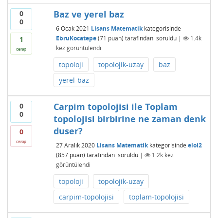
Baz ve yerel baz
0
0
6 Ocak 2021
Lisans Matematik
kategorisinde
EbruKocatepe
(
71
puan)
tarafından
soruldu
|
1.4k
1
kez görüntülendi
cevap
topoloji
topolojik-uzay
baz
yerel-baz
Carpim topolojisi ile Toplam
0
0
topolojisi birbirine ne zaman denk
duser?
0
cevap
27 Aralık 2020
Lisans Matematik
kategorisinde
eloi2
(
857
puan)
tarafından
soruldu
|
1.2k
kez
görüntülendi
topoloji
topolojik-uzay
carpim-topolojisi
toplam-topolojisi