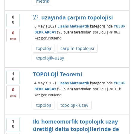
metrik
uzayında çarpım topolojisi
0
T
1
T
1
0
6 Mayıs 2021
Lisans Matematik
kategorisinde
YUSUF
BERK AKCAY
(
93
puan)
tarafından
soruldu
|
863
0
kez görüntülendi
cevap
topoloji
carpim-topolojisi
topolojik-uzay
TOPOLOJİ Teoremi
1
0
4 Mayıs 2021
Lisans Matematik
kategorisinde
YUSUF
BERK AKCAY
(
93
puan)
tarafından
soruldu
|
3.1k
0
kez görüntülendi
cevap
topoloji
topolojik-uzay
İki homeomorfik topolojik uzay
1
0
ürettiği delta topolojilerinde de