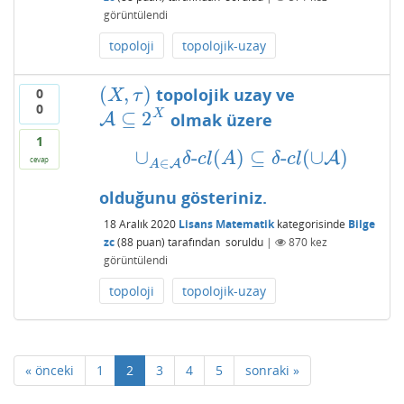
görüntülendi
topoloji
topolojik-uzay
(
,
)
topolojik uzay ve
0
(
X
,
τ
)
X
τ
0
⊆
2
X
olmak üzere
A
A
⊆
2
X
1
∪
-
(
)
⊆
-
(
∪
)
∪
A
∈
A
δ
-
c
l
(
A
)
⊆
δ
-
c
l
(
∪
A
)
A
δ
c
l
A
δ
c
l
cevap
∈
A
A
olduğunu gösteriniz.
18 Aralık 2020
Lisans Matematik
kategorisinde
Bilge
zc
(
88
puan)
tarafından
soruldu
|
870
kez
görüntülendi
topoloji
topolojik-uzay
« önceki
1
2
3
4
5
sonraki »