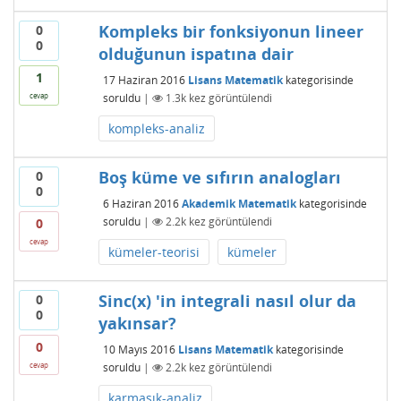
Kompleks bir fonksiyonun lineer
0
0
olduğunun ispatına dair
1
17 Haziran 2016
Lisans Matematik
kategorisinde
soruldu
|
1.3k
kez görüntülendi
cevap
kompleks-analiz
Boş küme ve sıfırın analogları
0
0
6 Haziran 2016
Akademik Matematik
kategorisinde
soruldu
|
2.2k
kez görüntülendi
0
cevap
kümeler-teorisi
kümeler
Sinc(x) 'in integrali nasıl olur da
0
0
yakınsar?
0
10 Mayıs 2016
Lisans Matematik
kategorisinde
soruldu
|
2.2k
kez görüntülendi
cevap
karmaşık-analiz