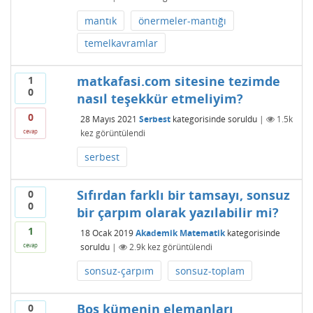
mantık
önermeler-mantığı
temelkavramlar
matkafasi.com sitesine tezimde
1
0
nasıl teşekkür etmeliyim?
0
28 Mayıs 2021
Serbest
kategorisinde
soruldu
|
1.5k
kez görüntülendi
cevap
serbest
Sıfırdan farklı bir tamsayı, sonsuz
0
0
bir çarpım olarak yazılabilir mi?
1
18 Ocak 2019
Akademik Matematik
kategorisinde
soruldu
|
2.9k
kez görüntülendi
cevap
sonsuz-çarpım
sonsuz-toplam
Boş kümenin elemanları
0