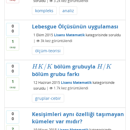
soruldu
|
3.2k
kez görüntülendi
kompleks
analiz
Lebesgue Ölçüsünün uygulaması
0
0
1 Ekim 2015
Lisans Matematik
kategorisinde
soruldu
|
3k
kez görüntülendi
1
cevap
ölçüm-teorisi
/
/
bölüm grubuyla
0
H
K
/
K
H
/
K
H
K
K
H
K
0
bölüm grubu farkı
1
12 Haziran 2015
Lisans Matematik
kategorisinde
cevap
soruldu
|
1.7k
kez görüntülendi
gruplar-cebir
Kesişimleri aynı özelliği taşımayan
0
0
kümeler var mıdır?
2
19 Mayıs 2015
Lisans Matematik
kategorisinde