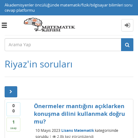
Akademisyenler öncülüğünde matematik/fizik/bilgisayar bilimleri soru
cevap platformu
Toggle
navigation
Riyaz'in soruları
Önermeler mantığını açıklarken
0
0
konuşma dilini kullanmak doğru
mu?
1
cevap
10 Mayıs 2023
Lisans Matematik
kategorisinde
soruldu
|
2.8k
kez görüntülendi