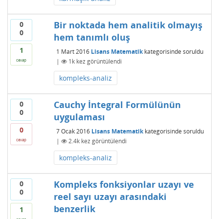
Bir noktada hem analitik olmayış
0
0
hem tanımlı oluş
1
1 Mart 2016
Lisans Matematik
kategorisinde
soruldu
|
1k
kez görüntülendi
cevap
kompleks-analiz
Cauchy İntegral Formülünün
0
0
uygulaması
0
7 Ocak 2016
Lisans Matematik
kategorisinde
soruldu
|
2.4k
kez görüntülendi
cevap
kompleks-analiz
Kompleks fonksiyonlar uzayı ve
0
0
reel sayı uzayı arasındaki
benzerlik
1