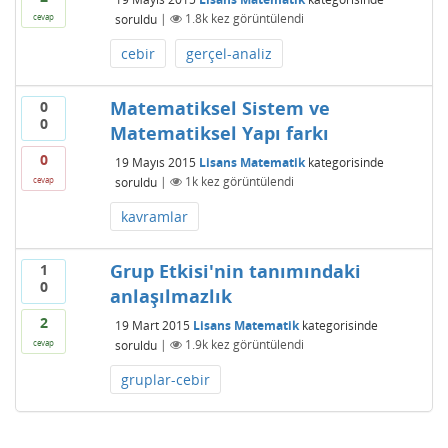
soruldu
|
1.8k
kez görüntülendi
cevap
cebir
gerçel-analiz
Matematiksel Sistem ve
0
0
Matematiksel Yapı farkı
0
19 Mayıs 2015
Lisans Matematik
kategorisinde
soruldu
|
1k
kez görüntülendi
cevap
kavramlar
Grup Etkisi'nin tanımındaki
1
0
anlaşılmazlık
2
19 Mart 2015
Lisans Matematik
kategorisinde
soruldu
|
1.9k
kez görüntülendi
cevap
gruplar-cebir