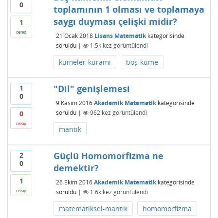
0
toplamının 1 olması ve toplamaya
saygı duyması çelişki midir?
1
cevap
21 Ocak 2018
Lisans Matematik
kategorisinde
soruldu
|
1.5k
kez görüntülendi
kumeler-kurami
boș-küme
"Dil" genişlemesi
1
0
9 Kasım 2016
Akademik Matematik
kategorisinde
soruldu
|
962
kez görüntülendi
0
cevap
mantık
Güçlü Homomorfizma ne
2
0
demektir?
1
26 Ekim 2016
Akademik Matematik
kategorisinde
soruldu
|
1.6k
kez görüntülendi
cevap
matematiksel-mantık
homomorfizma