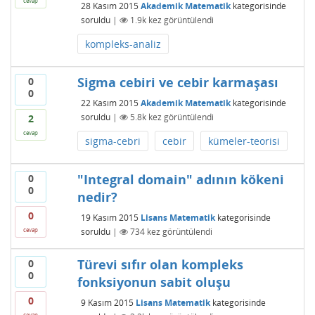
cevap
28 Kasım 2015
Akademik Matematik
kategorisinde
soruldu
|
1.9k
kez görüntülendi
kompleks-analiz
Sigma cebiri ve cebir karmaşası
0
0
22 Kasım 2015
Akademik Matematik
kategorisinde
soruldu
|
5.8k
kez görüntülendi
2
cevap
sigma-cebri
cebir
kümeler-teorisi
"Integral domain" adının kökeni
0
0
nedir?
0
19 Kasım 2015
Lisans Matematik
kategorisinde
soruldu
|
734
kez görüntülendi
cevap
Türevi sıfır olan kompleks
0
0
fonksiyonun sabit oluşu
0
9 Kasım 2015
Lisans Matematik
kategorisinde
cevap