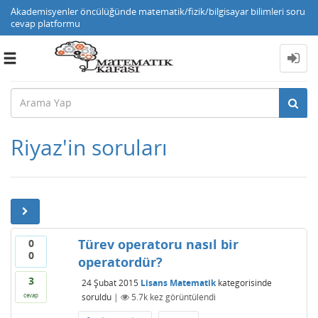
Akademisyenler öncülüğünde matematik/fizik/bilgisayar bilimleri soru
cevap platformu
Toggle
navigation
Riyaz'in soruları
Türev operatoru nasıl bir
0
0
operatordür?
3
24 Şubat 2015
Lisans Matematik
kategorisinde
soruldu
|
5.7k
kez görüntülendi
cevap