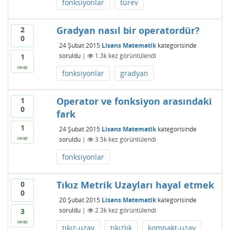
fonksiyonlar
türev
Gradyan nasıl bir operatordür?
2
0
24 Şubat 2015
Lisans Matematik
kategorisinde
soruldu
|
1.3k
kez görüntülendi
1
cevap
fonksiyonlar
gradyan
Operator ve fonksiyon arasındaki
1
0
fark
1
24 Şubat 2015
Lisans Matematik
kategorisinde
soruldu
|
3.5k
kez görüntülendi
cevap
fonksiyonlar
Tıkız Metrik Uzayları hayal etmek
0
0
20 Şubat 2015
Lisans Matematik
kategorisinde
soruldu
|
2.3k
kez görüntülendi
3
cevap
tıkız-uzay
tıkızlık
kompakt-uzay