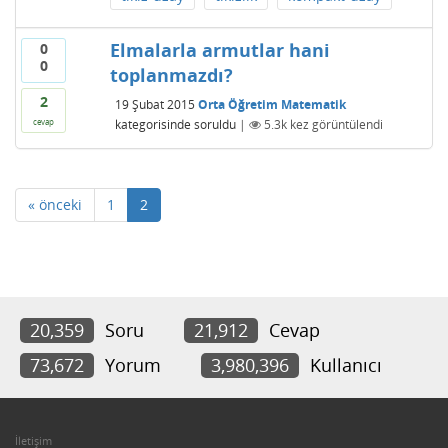
Elmalarla armutlar hani
0
0
toplanmazdı?
2
19 Şubat 2015
Orta Öğretim Matematik
kategorisinde
soruldu
|
5.3k
kez görüntülendi
cevap
« önceki
1
2
20,359
Soru
21,912
Cevap
73,672
Yorum
3,980,396
Kullanıcı
İletişim