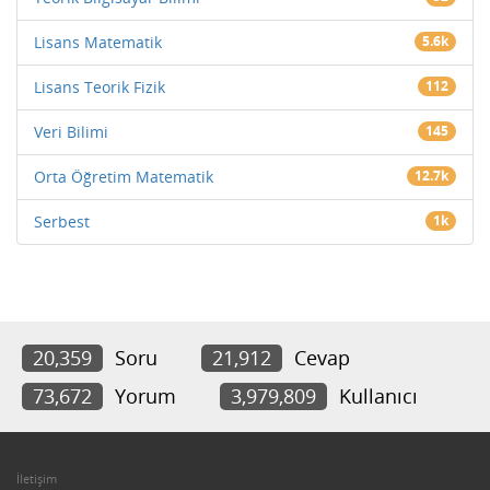
Lisans Matematik
5.6k
Lisans Teorik Fizik
112
Veri Bilimi
145
Orta Öğretim Matematik
12.7k
Serbest
1k
20,359
Soru
21,912
Cevap
73,672
Yorum
3,979,809
Kullanıcı
İletişim