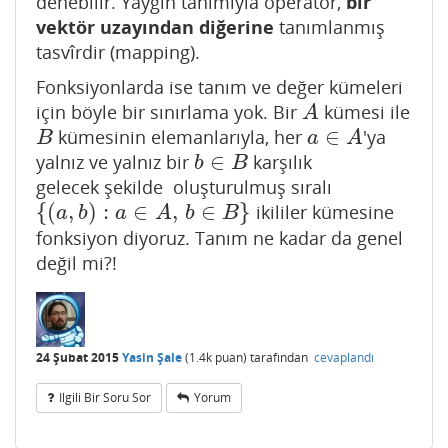
denebilir. Yaygın tanımıyla operatör,
bir
vektör uzayından diğerine
tanımlanmış
tasvîrdir (mapping).
Fonksiyonlarda ise tanım ve değer kümeleri
için böyle bir sınırlama yok. Bir
kümesi ile
A
A
∈
kümesinin elemanlarıyla, her
'ya
B
a
∈
A
B
a
A
∈
yalnız ve yalnız bir
karşılık
b
∈
B
b
B
gelecek şekilde oluşturulmuş sıralı
{
(
,
)
:
∈
,
∈
}
ikililer kümesine
{
(
a
,
b
)
:
a
∈
A
,
b
∈
B
}
a
b
a
A
b
B
fonksiyon diyoruz. Tanım ne kadar da genel
değil mi?!
24 Şubat 2015
Yasin Şale
(
1.4k
puan)
tarafından
cevaplandı
Ilgili Bir Soru Sor
Yorum