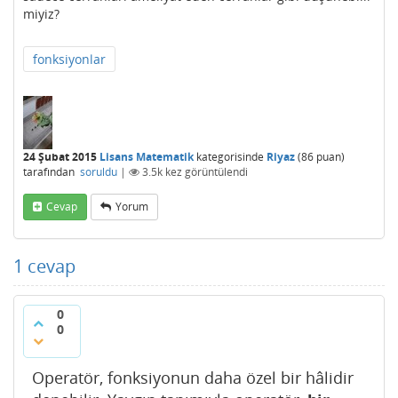
miyiz?
fonksiyonlar
24 Şubat 2015
Lisans Matematik
kategorisinde
Riyaz
(
86
puan)
tarafından
soruldu
|
3.5k
kez görüntülendi
Cevap
Yorum
1
cevap
0
0
Operatör, fonksiyonun daha özel bir hâlidir