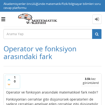
Akademisyenler öncülüğünde matematik/fizik/bilgisayar bilimleri soru
cevap platformu
Toggle
navigation
Operator ve fonksiyon
arasındaki fark
1
3.5k
kez
0
görüntülendi
Operator ve fonksiyon arasındaki matematiksel fark nedir?
Fonksiyonları cerrahlar gibi düşünürsek operatorleri de
sadece cerrahları ameliyat eden cerrahlar gibi düşünebilir