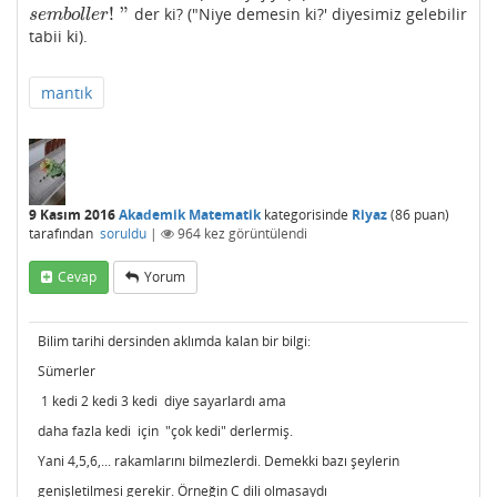
!
"
der ki? ("Niye demesin ki?' diyesimiz gelebilir
s
e
m
b
o
l
l
e
r
!
"
s
e
m
b
o
l
l
e
r
tabii ki).
mantık
9 Kasım 2016
Akademik Matematik
kategorisinde
Riyaz
(
86
puan)
tarafından
soruldu
|
964
kez görüntülendi
Cevap
Yorum
Bilim tarihi dersinden aklımda kalan bir bilgi:
Sümerler
1 kedi 2 kedi 3 kedi diye sayarlardı ama
daha fazla kedi için "çok kedi" derlermiş.
Yani 4,5,6,... rakamlarını bilmezlerdi. Demekki bazı şeylerin
genişletilmesi gerekir. Örneğin C dili olmasaydı