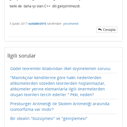
belki de daha iyi olan C++ dili geliştirilmezdi.
5 Şubat 2017
suitable2015
tarafından
yorumlandı
Cevapla
İlgili sorular
Gödel teoremler kitabından ilkel özyinelemeli sorusu
''Mantıkçılar kendilerine göre haklı nedenlerden
altkümelerden sözeden teorilerden hoşlanmazlar,
altkümeler yerine elemanlarla ilgili önermelerden
oluşan teorileri tercih ederler.'' Peki, neden?
Presburger Aritmetiği ile Skolem Aritmetiği arasında
izomorfizma var mıdır?
Bir idealin "büzüşmesi" ve "genişlemesi"