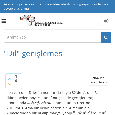
Akademisyenler öncülüğünde matematik/fizik/bilgisayar bilimleri soru
cevap platformu
Toggle
navigation
"Dil" genişlemesi
1
964
kez
0
görüntülendi
Lou van den Dries'in notlarında sayfa 32'de,
dili,
L
L
c
L
L
c
diline neden böylesi tuhaf bir şekilde genişletilmiş?
Sonrasında
tanımı bunun üzerine
s
a
t
i
s
f
a
c
t
i
o
n
s
a
t
i
s
f
a
c
t
i
o
n
kurulmuş. Ama bir insan neden bir kümenin alt
"
ı
!
kümelerinden birini alıp makyaj yapıp
"
A
l
ı
n
!
S
i
z
e
y
e
n
i
A
l
n
S
i
z
e
y
e
n
i