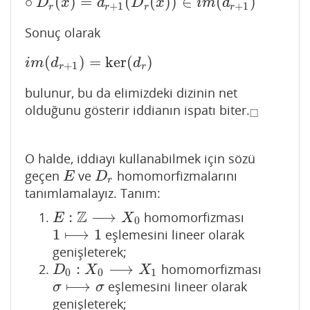
∘
(
)
=
(
(
)
)
∈
(
)
D
x
d
D
x
i
m
d
+
1
+
1
r
r
r
r
Sonuç olarak
(
)
=
ker
(
)
i
m
(
d
r
+
1
)
=
ker
(
d
r
)
i
m
d
d
+
1
r
r
bulunur, bu da elimizdeki dizinin net
olduğunu gösterir iddianın ispatı biter.
◻
□
O halde, iddiayı kullanabilmek için sözü
geçen
ve
homomorfizmalarını
E
D
r
E
D
r
tanımlamalayız. Tanım:
Z
:
⟶
homomorfizması
E
:
Z
⟶
X
0
E
X
0
1
⟼
1
eşlemesini lineer olarak
1
⟼
1
genişleterek;
:
⟶
homomorfizması
D
0
:
X
0
⟶
X
1
D
X
X
0
0
1
⟼
eşlemesini lineer olarak
σ
⟼
σ
σ
σ
genişleterek;