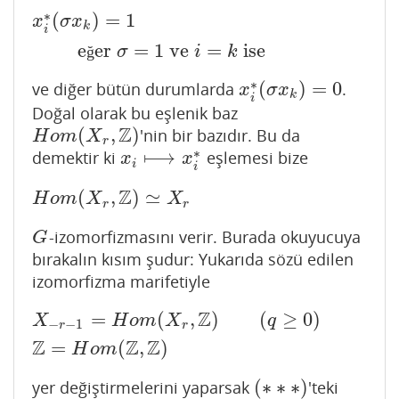
∗
(
)
=
1
x
i
∗
(
σ
x
k
)
=
1
eğer
σ
=
1
ve
i
=
k
ise
x
σ
x
k
i
e
er
=
1
ve
=
ise
ğ
σ
i
k
∗
(
)
=
0
ve diğer bütün durumlarda
.
x
i
∗
(
σ
x
k
)
=
0
x
σ
x
k
i
Doğal olarak bu eşlenik baz
Z
(
,
)
'nin bir bazıdır. Bu da
H
o
m
(
X
r
,
Z
)
H
o
m
X
r
∗
⟼
demektir ki
eşlemesi bize
x
i
⟼
x
i
∗
x
x
i
i
Z
(
,
)
≃
H
o
m
(
X
r
,
Z
)
≃
X
r
H
o
m
X
X
r
r
-izomorfizmasını verir. Burada okuyucuya
G
G
bırakalın kısım şudur: Yukarıda sözü edilen
izomorfizma marifetiyle
Z
=
(
,
)
(
≥
0
)
X
−
r
−
1
=
H
o
m
(
X
r
,
Z
)
(
q
≥
0
)
Z
=
H
o
m
(
Z
,
Z
)
X
H
o
m
X
q
−
−
1
r
r
Z
Z
Z
=
(
,
)
H
o
m
(
∗
∗
∗
)
yer değiştirmelerini yaparsak
'teki
(
∗
∗
∗
)