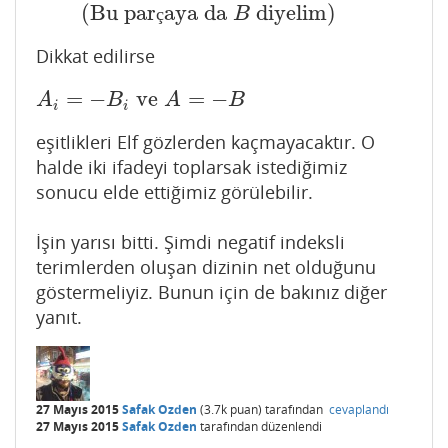
(Bu par
aya da
diyelim)
ç
B
Dikkat edilirse
=
−
ve
=
−
A
i
=
−
B
i
ve
A
=
−
B
A
B
A
B
i
i
eşitlikleri Elf gözlerden kaçmayacaktır. O
halde iki ifadeyi toplarsak istediğimiz
sonucu elde ettiğimiz görülebilir.
İşin yarısı bitti. Şimdi negatif indeksli
terimlerden oluşan dizinin net olduğunu
göstermeliyiz. Bunun için de bakınız diğer
yanıt.
27 Mayıs 2015
Safak Ozden
(
3.7k
puan)
tarafından
cevaplandı
27 Mayıs 2015
Safak Ozden
tarafından
düzenlendi