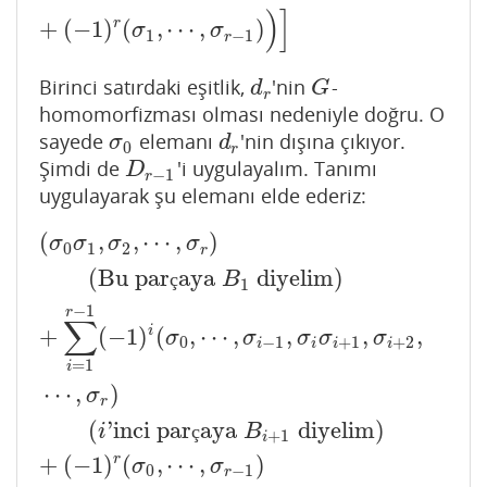
)
]
r
+
(
−
1
)
(
,
⋯
,
)
σ
σ
1
−
1
r
Birinci satırdaki eşitlik,
'nin
-
d
r
G
d
G
r
homomorfizması olması nedeniyle doğru. O
sayede
elemanı
'nin dışına çıkıyor.
σ
0
d
r
σ
d
0
r
Şimdi de
'i uygulayalım. Tanımı
D
r
−
1
D
−
1
r
uygulayarak şu elemanı elde ederiz:
(
,
,
⋯
,
)
(
σ
0
σ
1
,
σ
2
,
⋯
,
σ
r
)
(Bu parçaya
B
1
diyelim)
+
∑
i
=
1
r
−
1
(
−
σ
σ
σ
σ
0
1
2
r
(Bu par
aya
diyelim)
ç
B
1
−
1
r
∑
i
+
(
−
1
)
(
,
⋯
,
,
,
,
σ
σ
σ
σ
σ
0
−
1
+
1
+
2
i
i
i
i
=
1
i
⋯
,
)
σ
r
(
'inci par
aya
diyelim)
i
ç
B
+
1
i
r
+
(
−
1
)
(
,
⋯
,
)
σ
σ
0
−
1
r