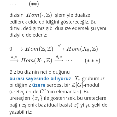
⋯
(
∗
∗
)
Z
(
⋅
,
)
dizisini
işlemiyle dualize
H
o
m
(
⋅
,
Z
)
H
o
m
edilerek elde edildiğini göstereceğiz. Bu
diziyi, dediğimiz gibi dualize edersek şu yeni
diziyi elde ederiz:
∗
0
⟶
H
o
m
(
Z
,
Z
)
⟶
ϵ
∗
H
o
m
(
X
0
,
Z
)
⟶
d
1
∗
H
o
m
(
X
1
,
Z
)
ϵ
Z
Z
Z
0
⟶
(
,
)
⟶
(
,
)
H
o
m
H
o
m
X
0
∗
∗
d
d
1
2
Z
⟶
(
,
)
⟶
⋯
(
∗
∗
∗
)
H
o
m
X
1
Biz bu dizinin net olduğunu
burası sayesinde biliyoruz
.
grubumuz
X
r
X
r
Z
[
]
bildiğimiz
üzere
serbest bir
-modül
Z
[
G
]
G
r
(üreteçleri de
'nin elemanları). Bu
G
r
G
{
}
üreteçleri
ile gösterirsek, bu üreteçlere
{
x
i
}
x
i
∗
bağlı eşlenik baz (dual basis)
'yi şu şekilde
x
i
∗
x
i
yazabiliriz: