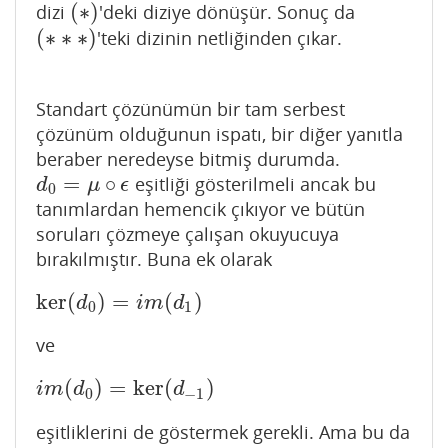
(
∗
)
dizi
'deki diziye dönüşür. Sonuç da
(
∗
)
(
∗
∗
∗
)
'teki dizinin netliğinden çıkar.
(
∗
∗
∗
)
Standart çözünümün bir tam serbest
çözünüm olduğunun ispatı, bir diğer yanıtla
beraber neredeyse bitmiş durumda.
=
∘
eşitliği gösterilmeli ancak bu
d
0
=
μ
∘
ϵ
d
μ
ϵ
0
tanımlardan hemencik çıkıyor ve bütün
soruları çözmeye çalışan okuyucuya
bırakılmıştır. Buna ek olarak
ker
(
)
=
(
)
ker
(
d
0
)
=
i
m
(
d
1
)
d
i
m
d
0
1
ve
(
)
=
ker
(
)
i
m
(
d
0
)
=
ker
(
d
−
1
)
i
m
d
d
0
−
1
eşitliklerini de göstermek gerekli. Ama bu da