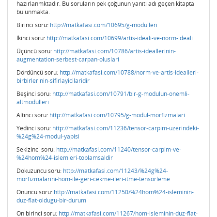
hazırlanmktadır. Bu soruların pek çoğunun yanıtı adı geçen kitapta
bulunmakta.
Birinci soru:
http://matkafasi.com/10695/g-modulleri
İkinci soru:
http://matkafasi.com/10699/artis-ideali-ve-norm-ideali
Üçüncü soru:
http://matkafasi.com/10786/artis-ideallerinin-
augmentation-serbest-carpan-oluslari
Dördüncü soru:
http://matkafasi.com/10788/norm-ve-artis-idealleri-
birbirlerinin-sifirlayicilaridir
Beşinci soru:
http://matkafasi.com/10791/bir-g-modulun-onemli-
altmodulleri
Altıncı soru:
http://matkafasi.com/10795/g-modul-morfizmalari
Yedinci soru:
http://matkafasi.com/11236/tensor-carpim-uzerindeki-
%24g%24-modul-yapisi
Sekizinci soru:
http://matkafasi.com/11240/tensor-carpim-ve-
%24hom%24-islemleri-toplamsaldir
Dokuzuncu soru:
http://matkafasi.com/11243/%24g%24-
morfizmalarini-hom-ile-geri-cekme-ileri-itme-tensorleme
Onuncu soru:
http://matkafasi.com/11250/%24hom%24-isleminin-
duz-flat-oldugu-bir-durum
On birinci soru:
http://matkafasi.com/11267/hom-isleminin-duz-flat-