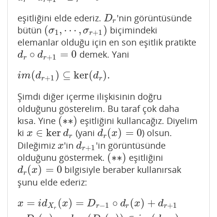
eşitliğini elde ederiz.
'nin görüntüsünde
D
r
D
r
(
,
⋯
,
)
bütün
biçimindeki
(
σ
1
,
⋯
,
σ
r
+
1
)
σ
σ
1
+
1
r
elemanlar olduğu için en son eşitlik pratikte
∘
=
0
demek. Yani
d
r
∘
d
r
+
1
=
0
d
d
+
1
r
r
(
)
⊆
ker
(
)
.
i
m
(
d
r
+
1
)
⊆
ker
(
d
r
)
.
i
m
d
d
+
1
r
r
Şimdi diğer içerme ilişkisinin doğru
olduğunu gösterelim. Bu taraf çok daha
(
∗
∗
)
kısa. Yine
eşitliğini kullancağız. Diyelim
(
∗
∗
)
∈
ker
(
)
=
0
ki
(yani
) olsun.
x
∈
ker
d
r
d
r
(
x
)
=
0
x
d
d
x
r
r
Dileğimiz
'in
'in görüntüsünde
x
d
r
+
1
x
d
+
1
r
(
∗
∗
)
olduğunu göstermek.
eşitliğini
(
∗
∗
)
(
)
=
0
bilgisiyle beraber kullanırsak
d
r
(
x
)
=
0
d
x
r
şunu elde ederiz:
=
(
)
=
∘
(
)
+
x
=
i
d
X
r
(
x
)
=
D
r
−
1
∘
d
r
(
x
)
+
d
r
+
1
∘
D
r
(
x
)
=
d
r
+
1
(
D
r
(
x
)
)
∈
i
m
(
x
i
d
x
D
d
x
d
−
1
+
1
X
r
r
r
r