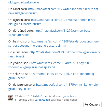
oldugu-bir-baska-durum
.
On ikinci soru:
http://matkafasi.com/11274/tensorlemenin-duz-flat-
davrandigi-bir-durum
On üçüncü soru:
http://matkafasi.com/11277/tensorlemenin-net-
oldugu-bir-baska-durum
On dördüncü soru:
http://matkafasi.com/11279/tam-serbest-
cozunum-nedir
On beşinci soru:
http://matkafasi.com/11308/stardart-cozunumun-
serbest-cozunum-oldugunu-gosterebilirim
On altıncı soru:
http://matkafasi.com/11330/kohomoloji-gruplarinin-
tanimi-nedir
On yedinci soru:
http://matkafasi.com/11348/dusuk-boyutlu-
kohomoloji-gruplarini-hesaplayiniz
On sekizinci soru:
http://matkafasi.com/11367/ikinci-kohomoloji-
grubu-nedir
On dokuzuncu soru:
http://matkafasi.com/11375/birinci-kohomoloji-
grubu-neyi-olcer
27 Mayıs 2015
Safak Ozden
tarafından
yorumlandı
6 Temmuz 2015
Safak Ozden
tarafından
düzenlendi
Cevapla