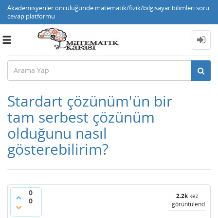
Akademisyenler öncülüğünde matematik/fizik/bilgisayar bilimleri soru
cevap platformu
Toggle
navigation
Stardart çözünüm'ün bir
tam serbest çözünüm
olduğunu nasıl
gösterebilirim?
0
2.2k
kez
0
görüntülendi