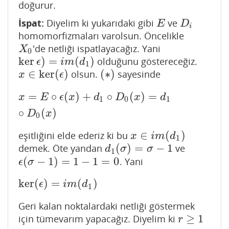
doğurur.
İspat:
Diyelim ki yukarıdaki gibi
ve
E
D
i
E
D
i
homomorfizmaları varolsun. Öncelikle
'de netliği ispatlayacağız. Yani
X
0
X
0
ker
)
=
(
)
olduğunu göstereceğiz.
ker
ϵ
)
=
i
m
(
d
1
)
ϵ
i
m
d
1
∈
ker
(
)
(
∗
)
olsun.
sayesinde
x
∈
ker
(
ϵ
)
(
∗
)
x
ϵ
=
∘
(
)
+
∘
(
)
=
x
=
E
∘
ϵ
(
x
)
+
d
1
∘
D
0
(
x
)
=
d
1
∘
D
0
(
x
)
x
E
ϵ
x
d
D
x
d
1
0
1
∘
(
)
D
x
0
∈
(
)
eşitliğini elde ederiz ki bu
x
∈
i
m
(
d
1
)
x
i
m
d
1
(
)
=
−
1
demek. Öte yandan
ve
d
1
(
σ
)
=
σ
−
1
d
σ
σ
1
(
−
1
)
=
1
−
1
=
0
. Yani
ϵ
(
σ
−
1
)
=
1
−
1
=
0
ϵ
σ
ker
(
)
=
(
)
ker
(
ϵ
)
=
i
m
(
d
1
)
ϵ
i
m
d
1
Geri kalan noktalardaki netliği göstermek
≥
1
için tümevarım yapacağız. Diyelim ki
r
≥
1
r