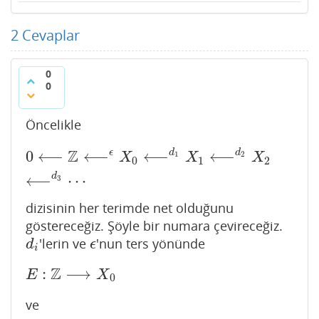
2
Cevaplar
0
0
Öncelikle
Z
ϵ
d
d
0
⟵
Z
⟵
ϵ
X
0
⟵
d
1
X
1
⟵
d
2
X
2
⟵
d
3
⋯
0
⟵
⟵
⟵
⟵
1
2
X
X
X
0
1
2
d
⟵
⋯
3
dizisinin her terimde net olduğunu
göstereceğiz. Şöyle bir numara çevireceğiz.
'lerin ve
'nun ters yönünde
d
i
ϵ
d
ϵ
i
Z
:
⟶
E
:
Z
⟶
X
0
E
X
0
ve