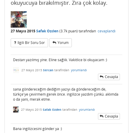
okuyucuya bırakılmıştır. Zira çok kolay.
27 Mayıs 2015
Safak Ozden
(
3.7k
puan)
tarafından
cevaplandı
Ilgili Bir Soru Sor
Yorum
Destan yazılmış yine. Eline sağlık. Vakitlice bi okuyacam :)
27 Mayıs 2015
Sercan
tarafından
yorumlandı
Cevapla
sana göndereceğim dediğim yazıyı da göndereceğim de,
türkçe'ye çevirmem gerek önce. ingilizce yazdım çünkü. aklımda
o da yani, merak etme.
27 Mayıs 2015
Safak Ozden
tarafından
yorumlandı
Cevapla
Bana ingilizcesini gönder ya :)