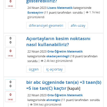
gösterebiliriz?
0
cevap
24 Nisan 2023
Lisans Matematik
kategorisinde
Esrabayirrr
(
11
puan)
tarafından
soruldu
|
1.1k
kez
görüntülendi
diferansiyel-geometri
afin-uzay
Açıortayların kesim noktasını
0
0
nasıl kullanabiliriz?
0
22 Nisan 2023
Orta Öğretim Matematik
kategorisinde
okadaryenidegil
(
18
puan)
tarafından
cevap
soruldu
|
2.4k
kez görüntülendi
üçgen
iç-açıortay
bir abc üçgeninde tan(a) =3 taan(b)
0
0
=5 ise tan(C) kaçtır
[kapalı]
0
22 Nisan 2023
Orta Öğretim Matematik
kategorisinde
ahmetgkc
(
11
puan)
tarafından
soruldu
cevap
|
594
kez görüntülendi