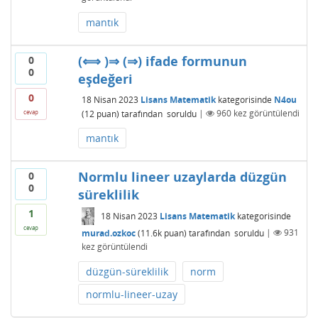
mantık
(⟺ )⇒ (⇒) ifade formunun
0
0
eşdeğeri
0
18 Nisan 2023
Lisans Matematik
kategorisinde
N4ou
(
12
puan)
tarafından
soruldu
|
960
kez görüntülendi
cevap
mantık
Normlu lineer uzaylarda düzgün
0
0
süreklilik
1
18 Nisan 2023
Lisans Matematik
kategorisinde
cevap
murad.ozkoc
(
11.6k
puan)
tarafından
soruldu
|
931
kez görüntülendi
düzgün-süreklilik
norm
normlu-lineer-uzay