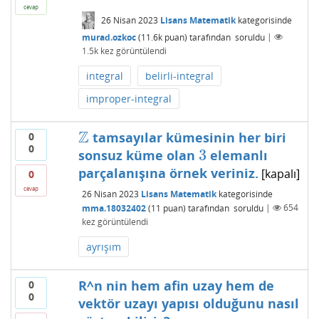
cevap
26 Nisan 2023
Lisans Matematik
kategorisinde
murad.ozkoc
(
11.6k
puan)
tarafından
soruldu
|
1.5k
kez görüntülendi
integral
belirli-integral
improper-integral
Z
tamsayılar kümesinin her biri
0
Z
0
3
sonsuz küme olan
elemanlı
3
parçalanışına örnek veriniz.
[kapalı]
0
cevap
26 Nisan 2023
Lisans Matematik
kategorisinde
mma.18032402
(
11
puan)
tarafından
soruldu
|
654
kez görüntülendi
ayrışım
R^n nin hem afin uzay hem de
0
0
vektör uzayı yapısı olduğunu nasıl