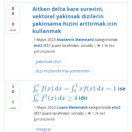
Aitken delta kare surecini,
0
0
vektorel yakinsak dizilerin
yakinsama hizini arttirmak icin
0
kullanmak
cevap
1 Mayıs 2023
Akademik Matematik
kategorisinde
eloi2
(
857
puan)
tarafından
soruldu
|
3.4k
kez
görüntülendi
yakınsak-dizi
dizi-hizlandirma-yontemleri
1
1
1
(
)
=
(
)
=
1
∫
∫
ise
∫
0
1
f
(
x
)
d
x
=
∫
0
1
x
f
(
x
)
d
x
=
1
f
x
d
x
x
f
x
d
x
0
0
0
1
2
(
)
≥
4
∫
idir
∫
0
1
f
2
(
x
)
d
x
≥
4
f
x
d
x
0
1
1 Mayıs 2023
Lisans Matematik
kategorisinde
eloi2
cevap
(
857
puan)
tarafından
soruldu
|
1.2k
kez
görüntülendi
integral