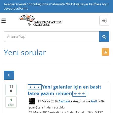
Akademisyenler öncülüğünde matematik/fizik/bilgisayar bilimleri soru
cevap platformu
Toggle
navigation
Yeni sorular
⋆
⋆
⋆
Yeni gelenler için en basit
11
⋆
⋆
⋆
0
⋆
⋆
⋆
latex yazım rehberi
⋆
⋆
⋆
1
17 Mayıs 2016
Serbest
kategorisinde
Anil
(
7.9k
cevap
puan)
tarafından
soruldu
22 Mayıs 2020
misafir
tarafından
kapalı
|
9.7k
kez