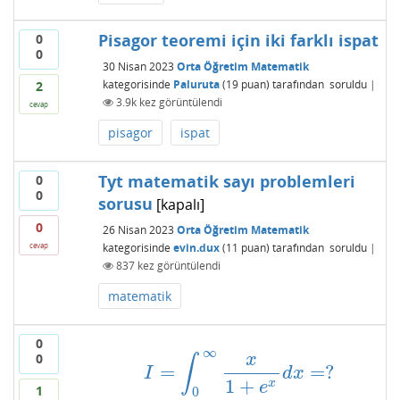
Pisagor teoremi için iki farklı ispat
0
0
30 Nisan 2023
Orta Öğretim Matematik
kategorisinde
Paluruta
(
19
puan)
tarafından
soruldu
|
2
3.9k
kez görüntülendi
cevap
pisagor
ispat
Tyt matematik sayı problemleri
0
0
sorusu
[kapalı]
0
26 Nisan 2023
Orta Öğretim Matematik
kategorisinde
evin.dux
(
11
puan)
tarafından
soruldu
|
cevap
837
kez görüntülendi
matematik
0
∞
0
x
∫
=
=
?
I
=
∫
0
∞
x
1
+
e
x
d
x
=
?
I
d
x
1
+
x
e
1
0