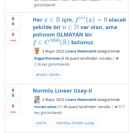
görüntülendi
(
)
R
∈
(
)
=
0
0
n
Her
için,
olacak
x
∈
R
f
(
n
)
(
x
)
=
0
x
f
x
0
N
∈
şekilde bir
var olan, ama
n
∈
N
n
polinom OLMAYAN bir
0
1000
R
∈
(
)
cevap
bulunuz.
f
∈
C
1000
(
R
)
f
C
3 Mayıs 2023
Lisans Matematik
kategorisinde
DoganDonmez
(
6.3k
puan)
tarafından
soruldu
|
2.3k
kez görüntülendi
analiz-türev
Normlu Lineer Uzay-II
0
0
2 Mayıs 2023
Lisans Matematik
kategorisinde
0
murad.ozkoc
(
11.6k
puan)
tarafından
soruldu
|
517
kez görüntülendi
cevap
norm
normlu-lineer-uzay