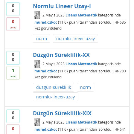
Normlu Lineer Uzay-I
0
0
2 Mayıs 2023
Lisans Matematik
kategorisinde
0
murad.ozkoc
(
11.6k
puan)
tarafından
soruldu
|
635
kez görüntülendi
cevap
norm
normlu-lineer-uzay
Düzgün Süreklilik-XX
0
0
2 Mayıs 2023
Lisans Matematik
kategorisinde
1
murad.ozkoc
(
11.6k
puan)
tarafından
soruldu
|
783
kez görüntülendi
cevap
düzgün-süreklilik
norm
normlu-lineer-uzay
Düzgün Süreklilik-XIX
0
0
2 Mayıs 2023
Lisans Matematik
kategorisinde
0
murad.ozkoc
(
11.6k
puan)
tarafından
soruldu
|
641