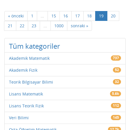
« önceki
1
...
15
16
17
18
19
20
21
22
23
...
1000
sonraki »
Tüm kategoriler
Akademik Matematik
737
Akademik Fizik
52
Teorik Bilgisayar Bilimi
32
Lisans Matematik
5.6k
Lisans Teorik Fizik
112
Veri Bilimi
145
Orta Öğretim Matematik
12.7k