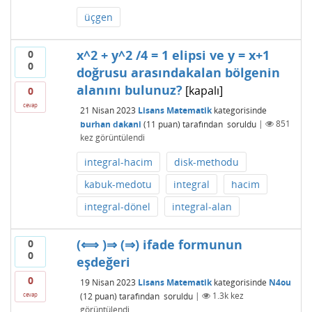
üçgen
x^2 + y^2 /4 = 1 elipsi ve y = x+1
0
0
doğrusu arasındakalan bölgenin
alanını bulunuz?
[kapalı]
0
cevap
21 Nisan 2023
Lisans Matematik
kategorisinde
burhan dakani
(
11
puan)
tarafından
soruldu
|
851
kez görüntülendi
integral-hacim
disk-methodu
kabuk-medotu
integral
hacim
integral-dönel
integral-alan
(⟺ )⇒ (⇒) ifade formunun
0
0
eşdeğeri
0
19 Nisan 2023
Lisans Matematik
kategorisinde
N4ou
(
12
puan)
tarafından
soruldu
|
1.3k
kez
cevap
görüntülendi