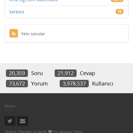
Serbest
1k
Yeni sorular
20,359
Soru
21,912
Cevap
73,672
Yorum
3,978,537
Kullanıcı
İletişim
Donut Theme
with
by
Amiya Sahu