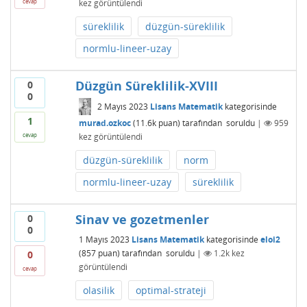
kez görüntülendi
cevap
süreklilik
düzgün-süreklilik
normlu-lineer-uzay
Düzgün Süreklilik-XVIII
0
0
2 Mayıs 2023
Lisans Matematik
kategorisinde
1
murad.ozkoc
(
11.6k
puan)
tarafından
soruldu
|
959
kez görüntülendi
cevap
düzgün-süreklilik
norm
normlu-lineer-uzay
süreklilik
Sinav ve gozetmenler
0
0
1 Mayıs 2023
Lisans Matematik
kategorisinde
eloi2
(
857
puan)
tarafından
soruldu
|
1.2k
kez
0
görüntülendi
cevap
olasilik
optimal-strateji