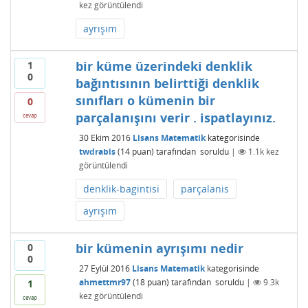
kez görüntülendi
ayrışım
bir küme üzerindeki denklik
1
0
bağıntısının belirttiği denklik
sınıfları o kümenin bir
0
parçalanışını verir . ispatlayınız.
cevap
30 Ekim 2016
Lisans Matematik
kategorisinde
twdrabis
(
14
puan)
tarafından
soruldu
|
1.1k
kez
görüntülendi
denklik-bagintisi
parçalanis
ayrışım
bir kümenin ayrışımı nedir
0
0
27 Eylül 2016
Lisans Matematik
kategorisinde
ahmettmr97
(
18
puan)
tarafından
soruldu
|
9.3k
1
kez görüntülendi
cevap