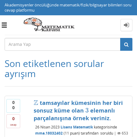
Akademisyenler öncülüğünde matematik/fizik/bilgisayar bilimleri soru
cevap platformu
Toggle
navigation
Son etiketlenen sorular
ayrışım
Z
tamsayılar kümesinin her biri
0
Z
0
3
sonsuz küme olan
elemanlı
3
parçalanışına örnek veriniz.
0
cevap
26 Nisan 2023
Lisans Matematik
kategorisinde
mma.18032402
(
11
puan)
tarafından
soruldu
|
653