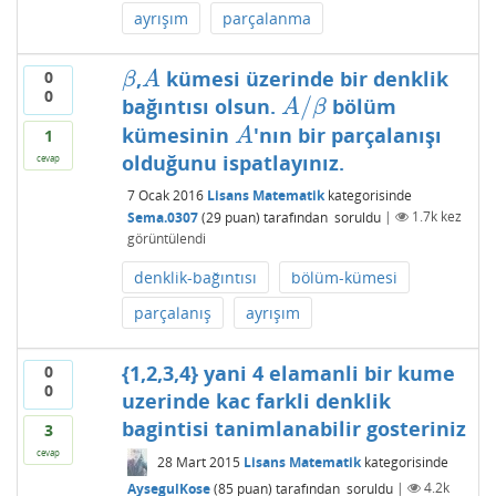
ayrışım
parçalanma
,
kümesi üzerinde bir denklik
0
β
A
β
A
0
/
bağıntısı olsun.
bölüm
A
/
β
A
β
kümesinin
'nın bir parçalanışı
A
A
1
olduğunu ispatlayınız.
cevap
7 Ocak 2016
Lisans Matematik
kategorisinde
Sema.0307
(
29
puan)
tarafından
soruldu
|
1.7k
kez
görüntülendi
denklik-bağıntısı
bölüm-kümesi
parçalanış
ayrışım
{1,2,3,4} yani 4 elamanli bir kume
0
0
uzerinde kac farkli denklik
bagintisi tanimlanabilir gosteriniz
3
cevap
28 Mart 2015
Lisans Matematik
kategorisinde
AysegulKose
(
85
puan)
tarafından
soruldu
|
4.2k