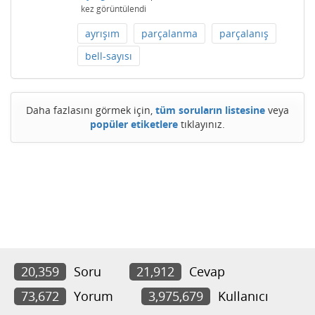
kez görüntülendi
ayrışım
parçalanma
parçalanış
bell-sayısı
Daha fazlasını görmek için,
tüm soruların listesine
veya
popüler etiketlere
tıklayınız.
20,359
Soru
21,912
Cevap
73,672
Yorum
3,975,679
Kullanıcı