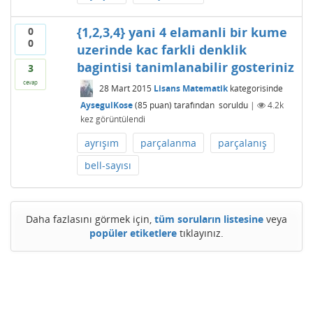
{1,2,3,4} yani 4 elamanli bir kume
0
0
uzerinde kac farkli denklik
bagintisi tanimlanabilir gosteriniz
3
cevap
28 Mart 2015
Lisans Matematik
kategorisinde
AysegulKose
(
85
puan)
tarafından
soruldu
|
4.2k
kez görüntülendi
ayrışım
parçalanma
parçalanış
bell-sayısı
Daha fazlasını görmek için,
tüm soruların listesine
veya
popüler etiketlere
tıklayınız.