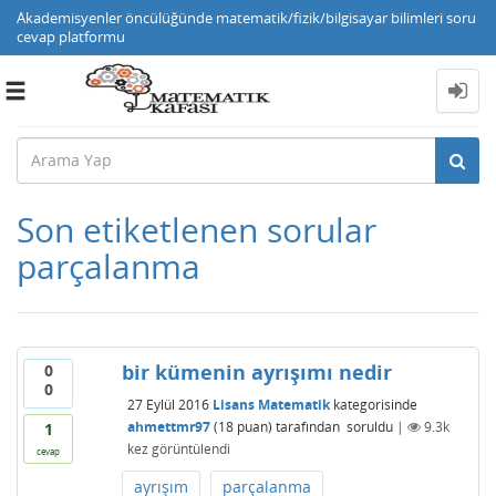
Akademisyenler öncülüğünde matematik/fizik/bilgisayar bilimleri soru
cevap platformu
Toggle
navigation
Son etiketlenen sorular
parçalanma
bir kümenin ayrışımı nedir
0
0
27 Eylül 2016
Lisans Matematik
kategorisinde
ahmettmr97
(
18
puan)
tarafından
soruldu
|
9.3k
1
kez görüntülendi
cevap
ayrışım
parçalanma