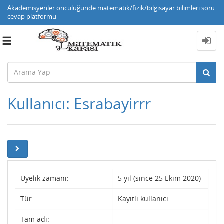
Akademisyenler öncülüğünde matematik/fizik/bilgisayar bilimleri soru
cevap platformu
Toggle
navigation
Kullanıcı: Esrabayirrr
Üyelik zamanı:
5 yıl (since 25 Ekim 2020)
Tür:
Kayıtlı kullanıcı
Tam adı: