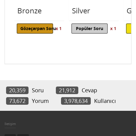
Bronze
Silver
Go
Gözeçarpan Soru
x 1
Popüler Soru
x 1
20,359
Soru
21,912
Cevap
73,672
Yorum
3,978,634
Kullanıcı
İletişim