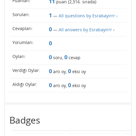
Puanları:
11
puan (
2,316
. sırada)
Soruları:
1
—
All questions by Esrabayirrr ›
Cevapları:
0
—
All answers by Esrabayirrr ›
Yorumları:
0
Oyları:
0
0
soru,
cevap
Verdiği Oylar:
0
0
artı oy,
eksi oy
Aldığı Oylar:
0
0
artı oy,
eksi oy
Badges