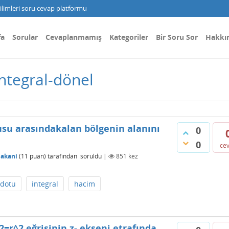
limleri soru cevap platformu
fa
Sorular
Cevaplanmamış
Kategoriler
Bir Soru Sor
Hakkı
integral-dönel
ğrusu arasındakalan bölgenin alanını
0
0
ce
dakani
(
11
puan)
tarafından
soruldu
|
851
kez
dotu
integral
hacim
2=r^2 eğrisinin z- ekseni etrafında