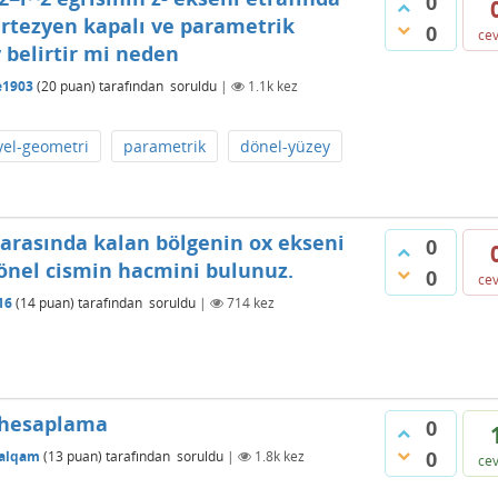
0
rtezyen kapalı ve parametrik
0
ce
 belirtir mi neden
e1903
(
20
puan)
tarafından
soruldu
|
1.1k
kez
yel-geometri
parametrik
dönel-yüzey
 arasında kalan bölgenin ox ekseni
0
önel cismin hacmini bulunuz.
0
ce
16
(
14
puan)
tarafından
soruldu
|
714
kez
i hesaplama
0
0
balqam
(
13
puan)
tarafından
soruldu
|
1.8k
kez
ce