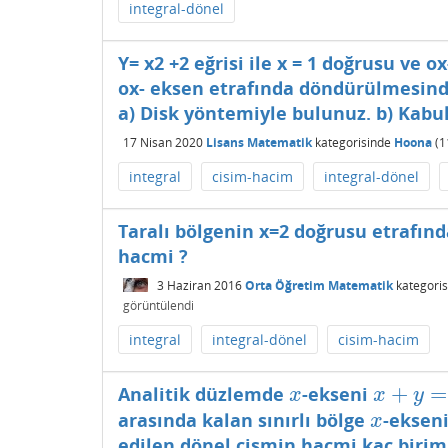
integral-dönel
Y= x2 +2 eğrisi ile x = 1 doğrusu ve 
ox- eksen etrafında döndürülmesind
a) Disk yöntemiyle bulunuz. b) Kab
17 Nisan 2020
Lisans Matematik
kategorisinde
Hoona
(
1
integral
cisim-hacim
integral-dönel
Taralı bölgenin x=2 doğrusu etrafın
hacmi ?
3 Haziran 2016
Orta Öğretim Matematik
kategoris
görüntülendi
integral
integral-dönel
cisim-hacim
+
=
Analitik düzlemde
-ekseni
x
x
+
y
=
2
x
x
y
arasında kalan sınırlı bölge
-ekseni
x
x
edilen dönel cismin hacmi kaç birim