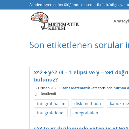
Akademisyenler öncülüğünde matematik/fizik/bilgisayar bi
Anasay
Son etiketlenen sorular 
x^2 + y^2 /4 = 1 elipsi ve y = x+1 do
bulunuz?
21 Nisan 2023
Lisans Matematik
kategorisinde
burhan 
görüntülendi
integral-hacim
disk-methodu
kabuk-me
integral-dönel
integral-alan
r^3 te xz düzleminde yatan (x-a)2+z^