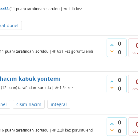
koc58
(
11
puan)
tarafından
soruldu
|
1.1k
kez
ral-dönel
0
0
11
puan)
tarafından
soruldu
|
631
kez görüntülendi
ce
e hacim kabuk yöntemi
0
0
(
12
puan)
tarafından
soruldu
|
1.5k
kez
ce
önel
cisim-hacim
integral
0
0
16
puan)
tarafından
soruldu
|
2.2k
kez görüntülendi
ce