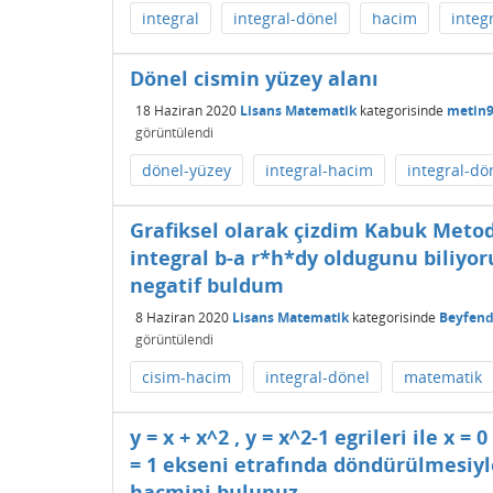
integral
integral-dönel
hacim
integ
Dönel cismin yüzey alanı
18 Haziran 2020
Lisans Matematik
kategorisinde
metin
görüntülendi
dönel-yüzey
integral-hacim
integral-dö
Grafiksel olarak çizdim Kabuk Metod
integral b-a r*h*dy oldugunu biliy
negatif buldum
8 Haziran 2020
Lisans Matematik
kategorisinde
Beyfend
görüntülendi
cisim-hacim
integral-dönel
matematik
y = x + x^2 , y = x^2-1 egrileri ile x 
= 1 ekseni etrafında döndürülmesiy
hacmini bulunuz