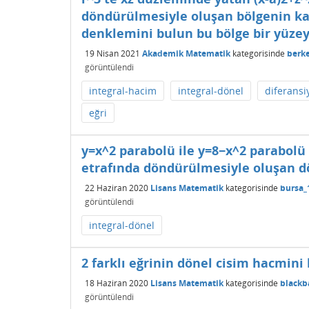
döndürülmesiyle oluşan bölgenin ka
denklemini bulun bu bölge bir yüzey
19 Nisan 2021
Akademik Matematik
kategorisinde
berk
görüntülendi
integral-hacim
integral-dönel
diferansi
eğri
y=x^2 parabolü ile y=8−x^2 parabolü
etrafında döndürülmesiyle oluşan d
22 Haziran 2020
Lisans Matematik
kategorisinde
bursa_
görüntülendi
integral-dönel
2 farklı eğrinin dönel cisim hacmin
18 Haziran 2020
Lisans Matematik
kategorisinde
black
görüntülendi