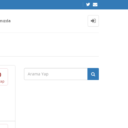
mızda
0
vap