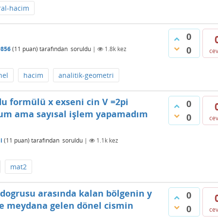
ral-hacim
0
0
9856
(
11
puan)
tarafından
soruldu
|
1.8k
kez
ce
nel
hacim
analitik-geometri
u formülü x exseni cin V =2pi
0
orum ama sayısal işlem yapamadım
0
ce
i
(
11
puan)
tarafından
soruldu
|
1.1k
kez
mat2
= 0 dogrusu arasında kalan bölgenin y
0
le meydana gelen dönel cismin
0
ce