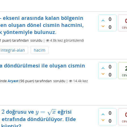
ox- ekseni arasında kalan bölgenin
0
en oluşan dönel cismin hacmini,
0
ce
uk yöntemiyle bulunuz.
1
puan)
tarafından
soruldu
|
4.8k
kez görüntülendi
integral-alan
hacim
da döndürülmesi ile oluşan cismin
0
0
ce
inde
Aryast
(
96
puan)
tarafından
soruldu
|
14.4k
kez
−
−
2
=
doğrusu ve
eğrisi
√
y
=
x
y
x
0
 etrafında döndürülüyor. Elde
0
ce
 küptür?