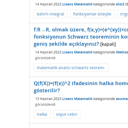
14 Haziran 2023
Lisans Matematik
kategorisinde
eloi2
(
belirli-integral
fonksiyonlar-bileşke
tri
f:R→R, olmak üzere, f(x,y)=(e^(xy))×c
fonksiyonun Schwarz teoreminin koș
geniș șekilde açıklayınız?
[kapalı]
14 Haziran 2023
Lisans Matematik
kategorisinde
Mathss
görüntülendi
matematik-analiz-schwartz-teorem-
Q(f(X))=(f(x))^2 ifadesinin halka ho
gösterilir?
13 Haziran 2023
Lisans Matematik
kategorisinde
asuma
görüntülendi
halka
soyut-cebir