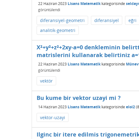
22 Haziran 2023
Lisans Matematik
kategorisinde
selday
görüntülendi
diferansiyel-geometri
diferansiyel
eğri
analitik-geometri
X²+y²+z²+2xy-a=0 denkleminin belirtt
matrislerini kullanarak belirtiniz a=
22 Haziran 2023
Lisans Matematik
kategorisinde
Münevv
görüntülendi
vektör
Bu kume bir vektor uzayi mi ?
14 Haziran 2023
Lisans Matematik
kategorisinde
eloi2
(
vektor-uzayi
Ilginc bir itere edilmis trigonemetrik