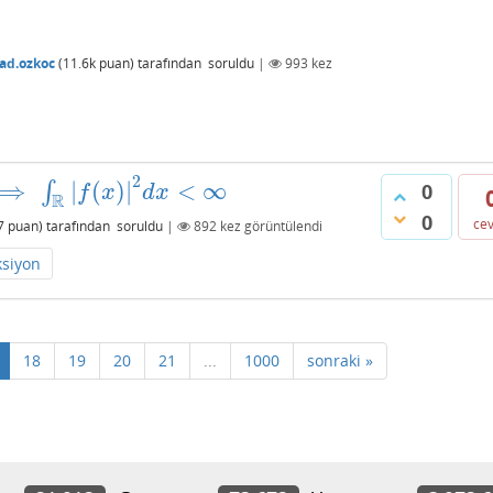
ad.ozkoc
(
11.6k
puan)
tarafından
soruldu
|
993
kez
2
⟹
|
(
)
|
<
∞
∫
0
f
x
d
x
R
0
ce
7
puan)
tarafından
soruldu
|
892
kez görüntülendi
ksiyon
18
19
20
21
...
1000
sonraki »