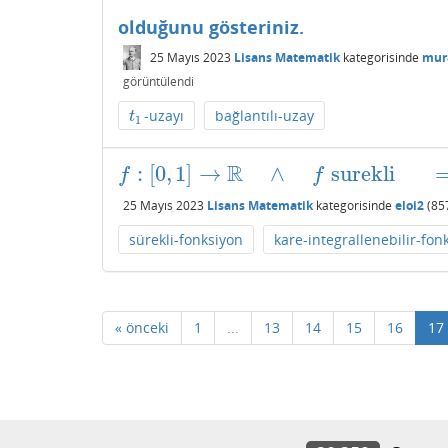
olduğunu gösteriniz.
25 Mayıs 2023
Lisans Matematik
kategorisinde
mur
görüntülendi
-uzayı
bağlantılı-uzay
t
1
t
1
R
:
[
0
,
1
]
→
∧
surekli
f
:
[
0
,
1
]
→
R
∧
f
surekli
⟹
∫
R
|
f
(
x
)
|
2
d
x
<
∞
f
f
25 Mayıs 2023
Lisans Matematik
kategorisinde
eloi2
(
85
sürekli-fonksiyon
kare-integrallenebilir-fon
« önceki
1
...
13
14
15
16
17