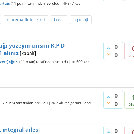
urttas
(
11
puan)
tarafından
soruldu
|
847
kez
matematik-birikimi
basit
topoloji
iği yüzeyin cinsini K.P.D
0
1 alınız
[kapalı]
0
ce
er Çağrıcı
(
11
puan)
tarafından
soruldu
|
609
kez
0
0
857
puan)
tarafından
soruldu
|
2.4k
kez görüntülendi
ce
 integral ailesi
0