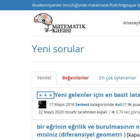
Akademisyenler öncülüğünde matematik/fizik/bilgisayar bi
Anasay
Yeni sorular
Yeniler
Beğenilenler
En çok oylananlar
⋆
⋆
⋆
Yeni gelenler için en basit la
⋆
⋆
⋆
17 Mayıs 2016
Serbest
kategorisinde
Anil
(
7.9k
pua
22 Mayıs 2020
misafir
tarafından
kapalı
|
9.7k
kez görün
bir eğrinin eğrilik ve burulmasının n
misiniz (diferansiyel geometri )
[kapal