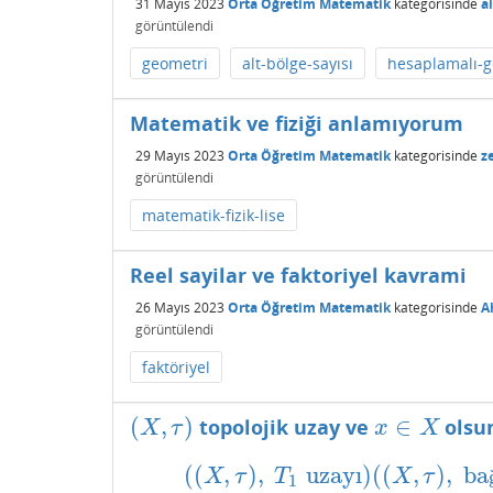
31 Mayıs 2023
Orta Öğretim Matematik
kategorisinde
a
görüntülendi
geometri
alt-bölge-sayısı
hesaplamalı-g
Matematik ve fiziği anlamıyorum
29 Mayıs 2023
Orta Öğretim Matematik
kategorisinde
z
görüntülendi
matematik-fizik-lise
Reel sayilar ve faktoriyel kavrami
26 Mayıs 2023
Orta Öğretim Matematik
kategorisinde
A
görüntülendi
faktöriyel
(
,
)
∈
topolojik uzay ve
olsu
(
X
,
τ
)
x
∈
X
X
τ
x
X
(
(
,
)
,
uzayı
)
(
(
,
)
,
ba
(
(
X
,
τ
)
,
T
1
uzayı
)
(
(
X
,
τ
)
,
bağ
X
τ
T
X
τ
1