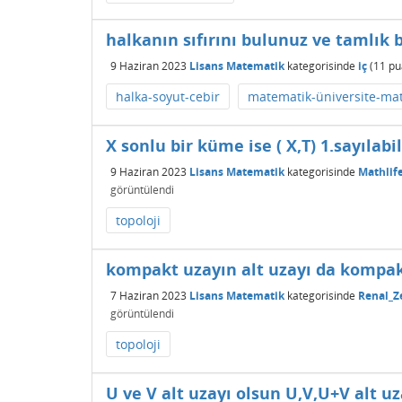
halkanın sıfırını bulunuz ve tamlık b
9 Haziran 2023
Lisans Matematik
kategorisinde
iç
(
11
pu
halka-soyut-cebir
matematik-üniversite-ma
X sonlu bir küme ise ( X,T) 1.sayılabi
9 Haziran 2023
Lisans Matematik
kategorisinde
Mathlif
görüntülendi
topoloji
kompakt uzayın alt uzayı da kompak
7 Haziran 2023
Lisans Matematik
kategorisinde
Renal_Z
görüntülendi
topoloji
U ve V alt uzayı olsun U,V,U+V alt 