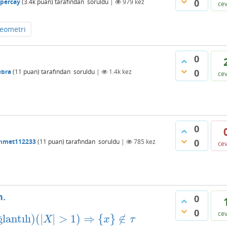
0
lpercay
(
3.4k
puan)
tarafından
soruldu
|
979
kez
ce
eometri
0
0
ebra
(
11
puan)
tarafından
soruldu
|
1.4k
kez
ce
0
0
hmet112233
(
11
puan)
tarafından
soruldu
|
785
kez
ce
n.
0
0
ce
lantılı
)
(
|
|
>
1
)
⇒
{
}
∉
lantılı
)
(
|
X
|
>
1
)
⇒
{
x
}
∉
τ
ğ
X
x
τ