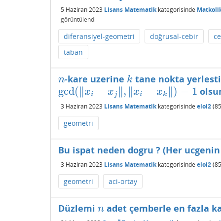
5 Haziran 2023
Lisans Matematik
kategorisinde
Matkoli
görüntülendi
diferansiyel-geometri
doğrusal-cebir
ce
taban
-kare uzerine
tane nokta yerlesti
n
k
n
k
gcd
(
∥
−
∥
,
∥
−
∥
)
=
1
olsu
gcd
(
‖
x
i
−
x
j
‖
,
‖
x
i
−
x
k
‖
)
=
1
x
x
x
x
i
j
i
k
3 Haziran 2023
Lisans Matematik
kategorisinde
eloi2
(
8
geometri
Bu ispat neden dogru ? (Her ucgenin 
3 Haziran 2023
Lisans Matematik
kategorisinde
eloi2
(
8
geometri
aci-ortay
Düzlemi
adet çemberle en fazla kaç
n
n