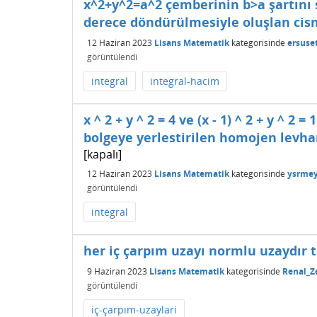
x^2+y^2=a^2 çemberinin b>a şartını 
derece döndürülmesiyle oluşlan cis
12 Haziran 2023
Lisans Matematik
kategorisinde
ersuse
görüntülendi
integral
integral-hacim
x ^ 2 + y ^ 2 = 4 ve (x - 1) ^ 2 + y ^ 2
bolgeye yerlestirilen homojen levha
[kapalı]
12 Haziran 2023
Lisans Matematik
kategorisinde
ysrme
görüntülendi
integral
her iç çarpım uzayı normlu uzaydır 
9 Haziran 2023
Lisans Matematik
kategorisinde
Renal_Z
görüntülendi
iç-çarpım-uzaylari