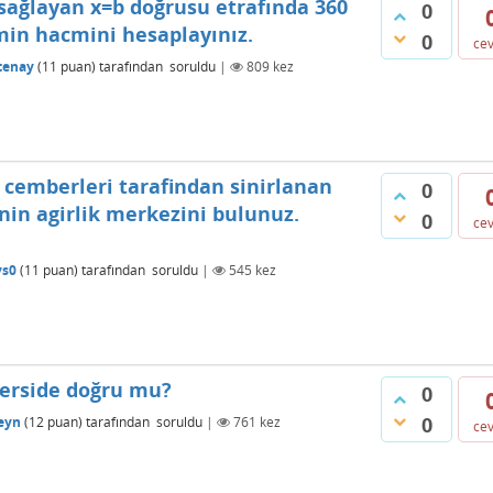
sağlayan x=b doğrusu etrafında 360
0
min hacmini hesaplayınız.
0
ce
tenay
(
11
puan)
tarafından
soruldu
|
809
kez
 = 1 cemberleri tarafindan sinirlanan
0
nin agirlik merkezini bulunuz.
0
ce
ys0
(
11
puan)
tarafından
soruldu
|
545
kez
terside doğru mu?
0
0
eyn
(
12
puan)
tarafından
soruldu
|
761
kez
ce