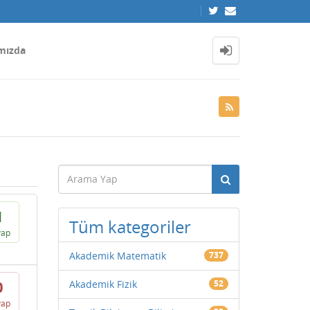
mızda
1
Tüm kategoriler
vap
Akademik Matematik
737
Akademik Fizik
52
0
vap