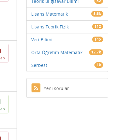
Teorik Bilgisayar Bilimi
32
Lisans Matematik
5.6k
Lisans Teorik Fizik
112
Veri Bilimi
145
0
Orta Öğretim Matematik
12.7k
vap
Serbest
1k
Yeni sorular
1
vap
0