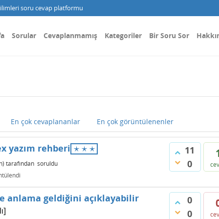
limleri soru cevap platformu
fa
Sorular
Cevaplanmamış
Kategoriler
Bir Soru Sor
Hakkı
En çok cevaplananlar
En çok görüntülenenler
⋆
⋆
⋆
tex yazım rehberi
⋆
⋆
⋆
11
0
n)
tarafından
soruldu
ce
tülendi
e anlama geldiğini açıklayabilir
0
ı]
0
ce