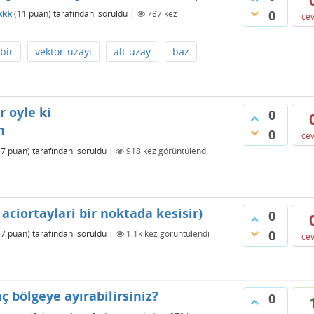
0
kkk
(
11
puan)
tarafından
soruldu
|
787
kez
ce
bir
vektor-uzayi
alt-uzay
baz
r oyle ki
0
n
0
ce
57
puan)
tarafından
soruldu
|
918
kez görüntülendi
aciortaylari bir noktada kesisir)
0
0
57
puan)
tarafından
soruldu
|
1.1k
kez görüntülendi
ce
 bölgeye ayırabilirsiniz?
0