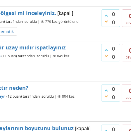
ölgesi mi inceleyiniz.
[kapalı]
0
0
an)
tarafından
soruldu
|
776
kez görüntülendi
ce
tematik
lir uzay mıdır ispatlayınız
0
0
e
(
11
puan)
tarafından
soruldu
|
845
kez
ce
tır neden?
0
0
eyn
(
12
puan)
tarafından
soruldu
|
804
kez
ce
uzaylarının boyutunu bulunuz
[kapalı]
0