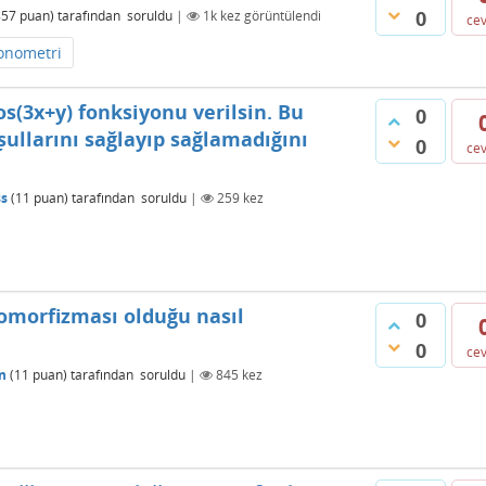
0
857
puan)
tarafından
soruldu
|
1k
kez görüntülendi
ce
gonometri
os(3x+y) fonksiyonu verilsin. Bu
0
ullarını sağlayıp sağlamadığını
0
ce
s
(
11
puan)
tarafından
soruldu
|
259
kez
momorfizması olduğu nasıl
0
0
ce
n
(
11
puan)
tarafından
soruldu
|
845
kez