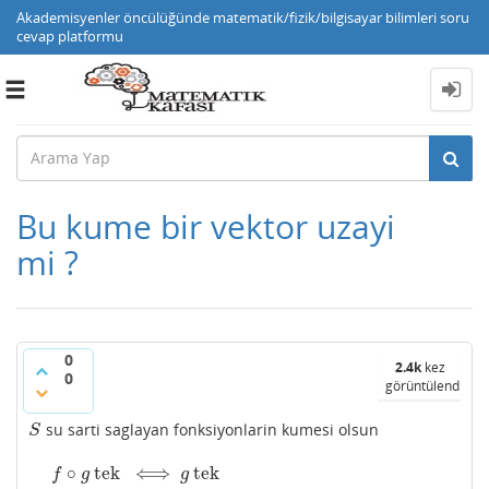
Akademisyenler öncülüğünde matematik/fizik/bilgisayar bilimleri soru
cevap platformu
Toggle
navigation
Bu kume bir vektor uzayi
mi ?
0
2.4k
kez
0
görüntülendi
su sarti saglayan fonksiyonlarin kumesi olsun
S
S
∘
tek
⟺
tek
f
∘
g
tek
⟺
g
tek
f
g
g