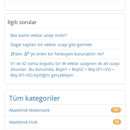
İlgili sorular
Bos kume vektor uzayi midir?
Dogal sayilari bir vektor uzayi gibi gormek
2
'den
'ye örten bir fonksiyon bulunabilir mi?
R
R
2
R
R
V1 ve V2 sonlu boyutlu bir W vektör uzayının iki alt uzayı
olsunlar. Bu durumda; BoyV1 + BoyV2 = Boy (V1∩V2) +
Boy (V1+V2) eşitliğini gerçekleyin.
Tüm kategoriler
Akademik Matematik
737
Akademik Fizik
52