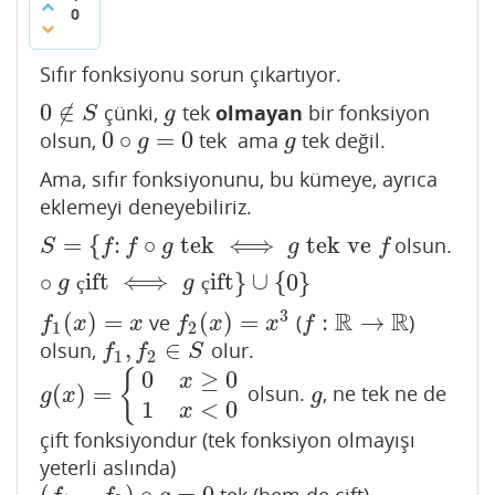
0
Sıfır fonksiyonu sorun çıkartıyor.
0
∉
çünki,
tek
olmayan
bir fonksiyon
0
∉
S
g
S
g
0
∘
=
0
olsun,
tek ama
tek değil.
0
∘
g
=
0
g
g
g
Ama, sıfır fonksiyonunu, bu kümeye, ayrıca
eklemeyi deneyebiliriz.
=
{
:
∘
tek
⟺
tek ve
olsun.
S
=
{
f
:
f
∘
g
tek
⟺
g
tek ve
f
∘
g
çift
⟺
g
çift
}
∪
{
0
}
S
f
f
g
g
f
∘
ift
⟺
ift
}
∪
{
0
}
g
ç
g
ç
3
R
R
(
)
=
(
)
=
:
→
ve
(
)
f
1
(
x
)
=
x
f
2
(
x
)
=
x
3
f
:
R
→
R
f
x
x
f
x
x
f
1
2
,
∈
olsun,
olur.
f
1
,
f
2
∈
S
f
f
S
1
2
0
≥
0
{
x
(
)
=
olsun.
, ne tek ne de
g
(
x
)
=
{
0
x
≥
0
1
x
<
0
g
g
x
g
1
<
0
x
çift fonksiyondur (tek fonksiyon olmayışı
yeterli aslında)
(
−
)
∘
=
0
tek (hem de çift)