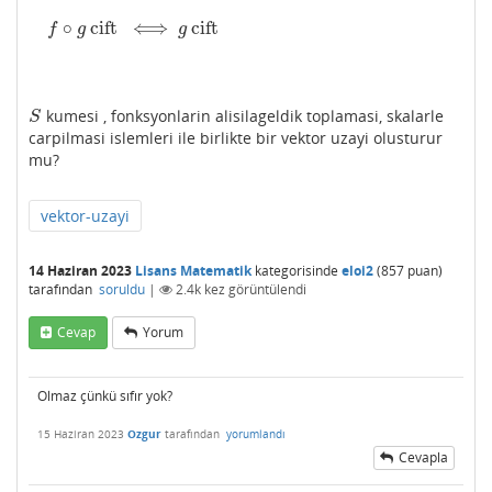
∘
cift
⟺
cift
f
∘
g
cift
⟺
g
cift
f
g
g
kumesi , fonksyonlarin alisilageldik toplamasi, skalarle
S
S
carpilmasi islemleri ile birlikte bir vektor uzayi olusturur
mu?
vektor-uzayi
14 Haziran 2023
Lisans Matematik
kategorisinde
eloi2
(
857
puan)
tarafından
soruldu
|
2.4k
kez görüntülendi
Cevap
Yorum
Olmaz çünkü sıfır yok?
15 Haziran 2023
Ozgur
tarafından
yorumlandı
Cevapla