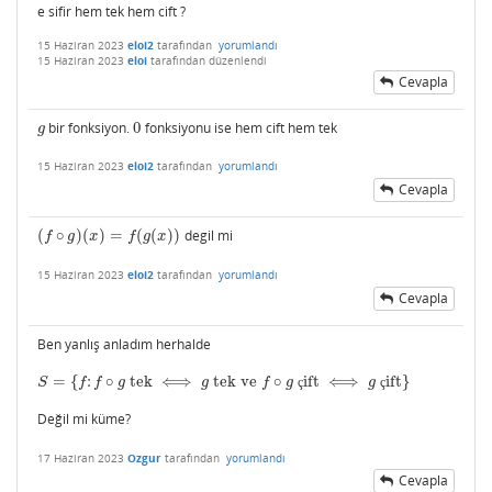
e sifir hem tek hem cift ?
15 Haziran 2023
eloi2
tarafından
yorumlandı
15 Haziran 2023
eloi
tarafından
düzenlendi
Cevapla
bir fonksiyon.
0
fonksiyonu ise hem cift hem tek
g
0
g
15 Haziran 2023
eloi2
tarafından
yorumlandı
Cevapla
(
∘
)
(
)
=
(
(
)
)
degil mi
(
f
∘
g
)
(
x
)
=
f
(
g
(
x
)
)
f
g
x
f
g
x
15 Haziran 2023
eloi2
tarafından
yorumlandı
Cevapla
Ben yanlış anladım herhalde
=
{
:
∘
tek
⟺
tek ve
∘
ift
⟺
ift
}
S
=
{
f
:
f
∘
g
tek
⟺
g
tek ve
f
∘
g
çift
⟺
g
çift
}
S
f
f
g
g
f
g
ç
g
ç
Değil mi küme?
17 Haziran 2023
Ozgur
tarafından
yorumlandı
Cevapla