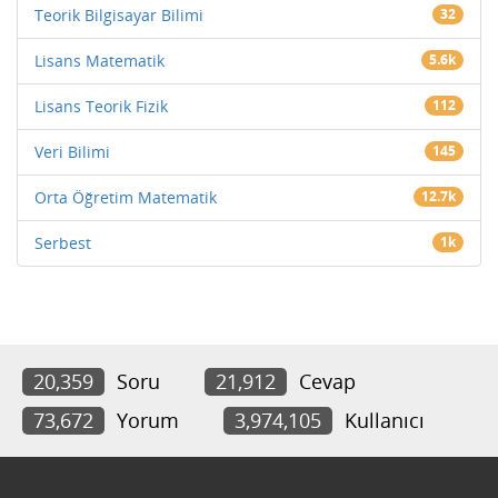
Teorik Bilgisayar Bilimi
32
Lisans Matematik
5.6k
Lisans Teorik Fizik
112
Veri Bilimi
145
Orta Öğretim Matematik
12.7k
Serbest
1k
20,359
Soru
21,912
Cevap
73,672
Yorum
3,974,105
Kullanıcı