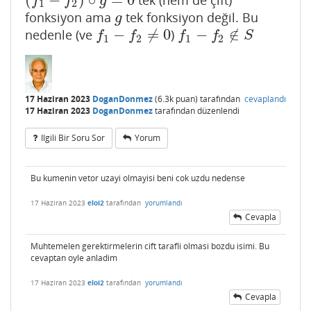
(
f
1
−
f
2
)
∘
g
=
0
f
f
g
1
2
fonksiyon ama
tek fonksiyon değil. Bu
g
g
−
≠
0
−
∉
nedenle (ve
)
f
1
−
f
2
≠
0
f
1
−
f
2
∉
S
f
f
f
f
S
1
2
1
2
17 Haziran 2023
DoganDonmez
(
6.3k
puan)
tarafından
cevaplandı
17 Haziran 2023
DoganDonmez
tarafından
düzenlendi
Ilgili Bir Soru Sor
Yorum
Bu kumenin vetor uzayi olmayisi beni cok uzdu nedense
17 Haziran 2023
eloi2
tarafından
yorumlandı
Cevapla
Muhtemelen gerektirmelerin cift tarafli olmasi bozdu isimi. Bu
cevaptan oyle anladim
17 Haziran 2023
eloi2
tarafından
yorumlandı
Cevapla