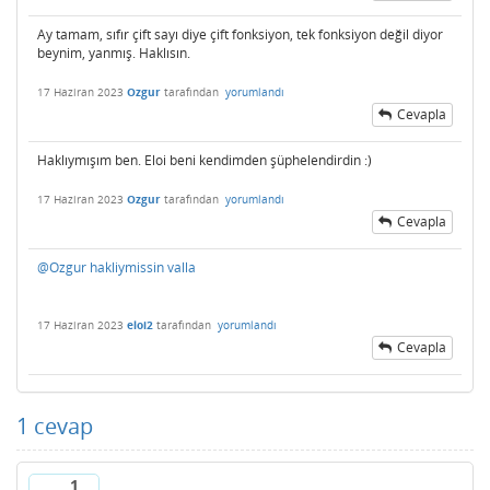
Ay tamam, sıfır çift sayı diye çift fonksiyon, tek fonksiyon değil diyor
beynim, yanmış. Haklısın.
17 Haziran 2023
Ozgur
tarafından
yorumlandı
Cevapla
Haklıymışım ben. Eloi beni kendimden şüphelendirdin :)
17 Haziran 2023
Ozgur
tarafından
yorumlandı
Cevapla
@Ozgur hakliymissin valla
17 Haziran 2023
eloi2
tarafından
yorumlandı
Cevapla
1
cevap
1