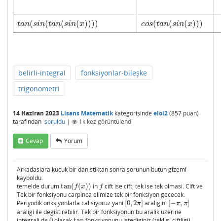
(
(
(
(
)
)
)
)
(
(
(
)
)
)
t
a
n
(
s
i
n
(
t
a
n
(
s
i
n
(
x
)
)
)
)
c
o
s
(
t
a
n
(
s
i
n
(
x
)
)
)
t
a
n
s
i
n
t
a
n
s
i
n
x
c
o
s
t
a
n
s
i
n
x
belirli-integral
fonksiyonlar-bileşke
trigonometri
14 Haziran 2023
Lisans Matematik
kategorisinde
eloi2
(
857
puan)
tarafından
soruldu
|
1k
kez görüntülendi
Cevap
Yorum
Arkadaslara kucuk bir danistiktan sonra sorunun butun gizemi
kayboldu.
temelde durum
tan
(
(
)
)
in
cift ise cift, tek ise tek olmasi. Cift ve
tan
(
f
(
x
)
)
f
f
x
f
Tek bir fonksiyonu carpinca elimize tek bir fonksiyon gececek.
Periyodik onksiyonlarla calisiyoruz yani
[
0
,
2
]
araligini
[
−
,
]
[
0
,
2
π
]
[
−
π
,
π
]
π
π
π
araligi ile degistirebilir. Tek bir fonksiyonun bu aralik uzerine
integrali de
0
olacak
tan
fonksiyonunu istediginiz (tekligi,ciftligi)
0
tan