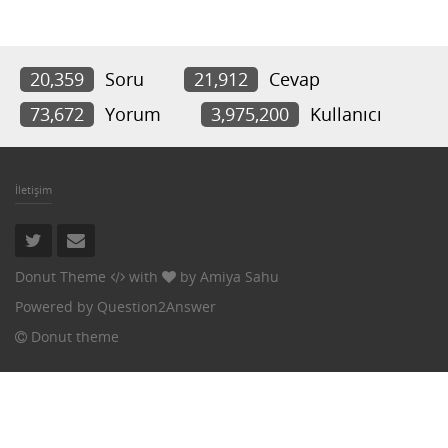
20,359
Soru
21,912
Cevap
73,672
Yorum
3,975,200
Kullanıcı
İletişim
Donut Theme
with
by
Amiya Sahu
Powered by
Question2Answer
Donut theme