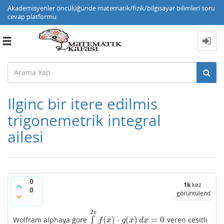
Akademisyenler öncülüğünde matematik/fizik/bilgisayar bilimleri soru
cevap platformu
Toggle
navigation
Ilginc bir itere edilmis
trigonemetrik integral
ailesi
0
1k
kez
0
görüntülendi
2
π
(
)
⋅
(
)
=
0
Wolfram alphaya gore
∫
veren cesitli
∫
0
2
π
f
(
x
)
⋅
g
(
x
)
d
x
=
0
f
x
g
x
d
x