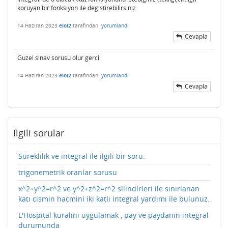
koruyan bir fonksiyon ile degistirebilirsiniz
14 Haziran 2023
eloi2
tarafından
yorumlandı
Cevapla
Guzel sinav sorusu olur gerci
14 Haziran 2023
eloi2
tarafından
yorumlandı
Cevapla
İlgili sorular
Süreklilik ve integral ile ilgili bir soru.
trigonemetrik oranlar sorusu
x^2+y^2=r^2 ve y^2+z^2=r^2 silindirleri ile sınırlanan
katı cismin hacmini iki katlı integral yardımı ile bulunuz.
L'Hospital kuralını uygulamak , pay ve paydanın integral
durumunda