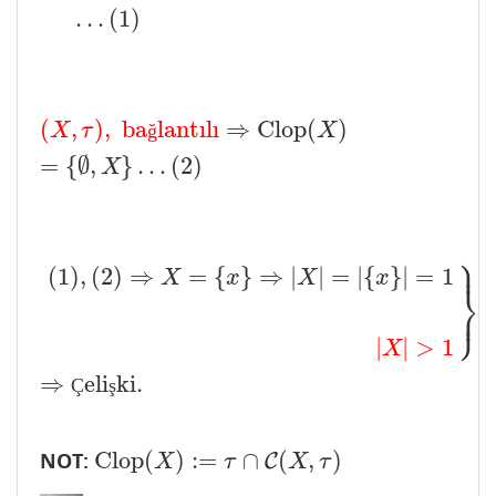
…
(
1
)
(
,
)
,
ba
lantılı
⇒
Clop
(
)
(
X
,
τ
)
,
bağlantılı
⇒
Clop
(
X
)
=
{
∅
,
X
}
…
(
2
)
X
τ
ğ
X
=
{
∅
,
}
…
(
2
)
X
⎫
⎪
(
1
)
,
(
2
)
⇒
=
{
}
⇒
|
|
=
|
{
}
|
=
1
X
x
X
x
⎬
⎭
⎪
(
1
)
,
(
2
)
⇒
X
=
{
x
}
⇒
|
X
|
=
|
{
x
}
|
=
1
|
X
|
>
1
}
⇒
Çelişki
.
|
|
>
1
X
⇒
eli
ki
.
Ç
ş
Clop
(
)
:
=
∩
(
,
)
NOT:
Clop
(
X
)
:=
τ
∩
C
(
X
,
τ
)
C
X
τ
X
τ