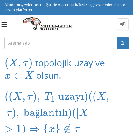
Akademisyenler öncülüğünde matematik/fizik/bilgisayar bilimleri soru
cevap platformu
Toggle
navigation
(
,
)
topolojik uzay ve
(
X
,
τ
)
X
τ
∈
olsun.
x
∈
X
x
X
(
(
,
)
,
uzayı
)
(
(
,
(
(
X
,
τ
)
,
T
1
uzayı
)
(
(
X
,
τ
)
,
bağlantılı
)
(
X
τ
T
X
1
)
,
ba
lantılı
)
(
|
|
τ
ğ
X
>
1
)
⇒
{
}
∉
x
τ