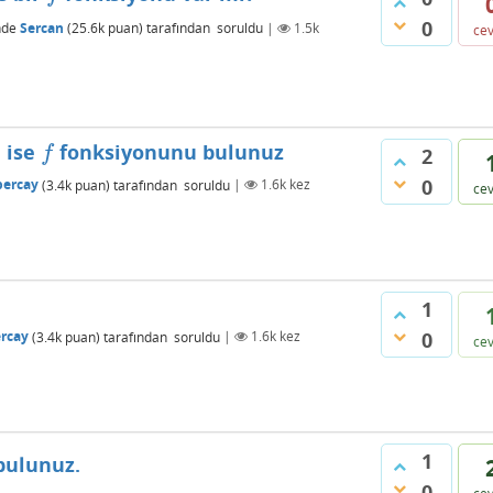
0
nde
Sercan
(
25.6k
puan)
tarafından
soruldu
|
1.5k
ce
ise
fonksiyonunu bulunuz
f
f
2
0
percay
(
3.4k
puan)
tarafından
soruldu
|
1.6k
kez
ce
1
0
ercay
(
3.4k
puan)
tarafından
soruldu
|
1.6k
kez
ce
1
bulunuz.
0