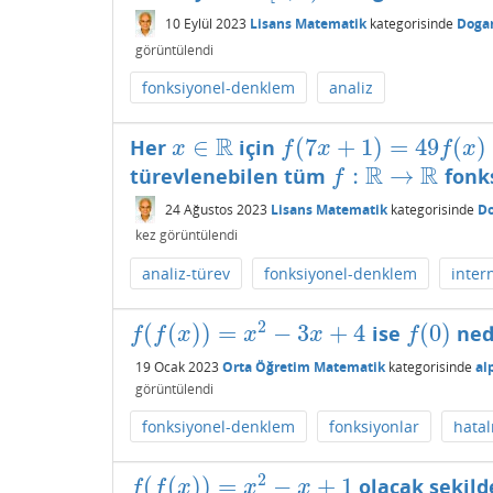
10 Eylül 2023
Lisans Matematik
kategorisinde
Doga
görüntülendi
fonksiyonel-denklem
analiz
R
∈
(
7
+
1
)
=
49
(
)
Her
için
x
∈
R
f
(
7
x
+
1
)
=
49
f
(
x
)
x
f
x
f
x
R
R
:
→
türevlenebilen tüm
fonks
f
:
R
→
R
f
24 Ağustos 2023
Lisans Matematik
kategorisinde
D
kez görüntülendi
analiz-türev
fonksiyonel-denklem
inter
2
(
(
)
)
=
−
3
+
4
(
0
)
ise
ned
f
(
f
(
x
)
)
=
x
2
−
3
x
+
4
f
(
0
)
f
f
x
x
x
f
19 Ocak 2023
Orta Öğretim Matematik
kategorisinde
al
görüntülendi
fonksiyonel-denklem
fonksiyonlar
hatal
2
(
(
)
)
=
−
+
1
olacak şekild
f
(
f
(
x
)
)
=
x
2
−
x
+
1
f
f
x
x
x