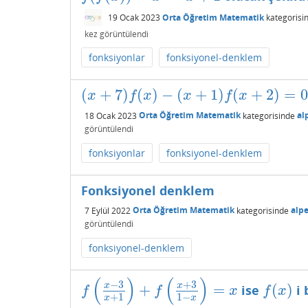
19 Ocak 2023
Orta Öğretim Matematik
kategorisi
kez görüntülendi
fonksiyonlar
fonksiyonel-denklem
(
+
7
)
(
)
−
(
+
1
)
(
+
2
)
=
0
(
x
+
7
)
f
(
x
)
−
(
x
+
1
)
f
(
x
+
2
)
=
0
x
f
x
x
f
x
18 Ocak 2023
Orta Öğretim Matematik
kategorisinde
al
görüntülendi
fonksiyonlar
fonksiyonel-denklem
Fonksiyonel denklem
7 Eylül 2022
Orta Öğretim Matematik
kategorisinde
alp
görüntülendi
fonksiyonel-denklem
(
)
(
)
−
3
+
3
x
x
+
=
(
)
ise
i 
f
(
x
−
3
x
+
1
)
+
f
(
x
+
3
1
−
x
)
=
x
f
(
x
)
f
f
x
f
x
+
1
1
−
x
x