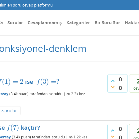
limleri soru cevap platformu
fa
Sorular
Cevaplanmamış
Kategoriler
Bir Soru Sor
Hakkı
 fonksiyonel-denklem
0
(
1
)
=
2
(
3
)
=
?
ise
(
1
)
=
2
f
(
3
)
=
?
f
f
0
ce
ercay
(
3.4k
puan)
tarafından
soruldu
|
2.2k
kez
ı-sorular
(
7
)
se
kaçtır?
f
(
7
)
f
0
0
percay
(
3.4k
puan)
tarafından
soruldu
|
1.2k
kez
ce