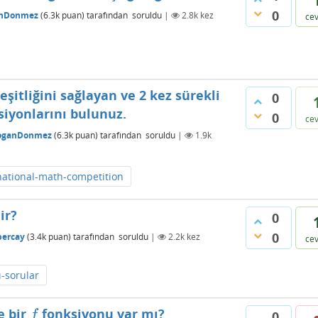
0
nDonmez
(
6.3k
puan)
tarafından
soruldu
|
2.8k
kez
ce
eşitliğini sağlayan ve 2 kez sürekli
0
iyonlarını bulunuz.
0
ce
oganDonmez
(
6.3k
puan)
tarafından
soruldu
|
1.9k
national-math-competition
ir?
0
0
percay
(
3.4k
puan)
tarafından
soruldu
|
2.2k
kez
ce
ı-sorular
e bir
fonksiyonu var mı?
f
f
0