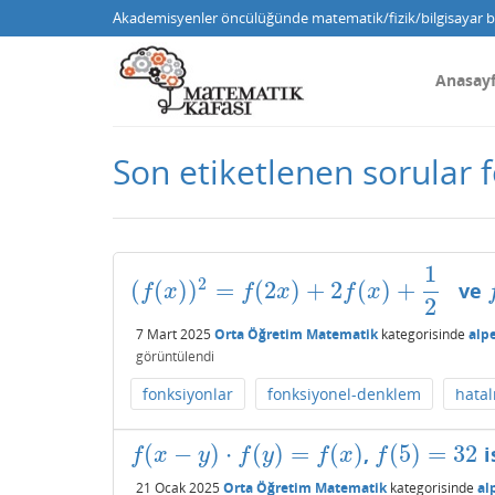
Akademisyenler öncülüğünde matematik/fizik/bilgisayar bi
Anasay
Son etiketlenen sorular
1
2
(
(
)
)
=
(
2
)
+
2
(
)
+
ve
(
f
(
x
)
)
2
=
f
(
2
x
)
+
2
f
(
x
)
+
1
2
f
f
x
f
x
f
x
2
7 Mart 2025
Orta Öğretim Matematik
kategorisinde
alp
görüntülendi
fonksiyonlar
fonksiyonel-denklem
hatal
(
−
)
⋅
(
)
=
(
)
(
5
)
=
32
,
i
f
(
x
−
y
)
⋅
f
(
y
)
=
f
(
x
)
f
(
5
)
=
32
f
x
y
f
y
f
x
f
21 Ocak 2025
Orta Öğretim Matematik
kategorisinde
al