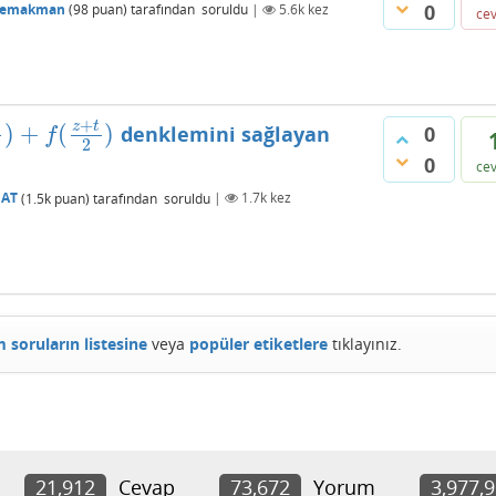
0
lemakman
(
98
puan)
tarafından
soruldu
|
5.6k
kez
ce
+
z
t
)
+
(
)
denklemini sağlayan
0
+
t
2
)
f
2
0
ce
AT
(
1.5k
puan)
tarafından
soruldu
|
1.7k
kez
 soruların listesine
veya
popüler etiketlere
tıklayınız.
21,912
Cevap
73,672
Yorum
3,977,