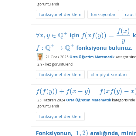
görüntülendi
fonksiyonel-denklem
fonksiyonlar
cauc
(
)
f
x
+
Q
∀
,
∈
(
(
)
)
=
için
k
∀
x
,
y
∈
Q
+
f
(
x
f
(
y
)
)
=
f
(
x
)
y
x
y
f
x
f
y
y
+
+
Q
Q
:
→
fonksiyonu bulunuz.
f
:
Q
+
→
Q
+
f
21 Ocak 2025
Orta Öğretim Matematik
kategorisin
2.9k
kez görüntülendi
fonksiyonel-denklem
olimpiyat-soruları
(
(
)
)
+
(
−
)
=
(
(
)
−
f
(
f
(
y
)
)
+
f
(
x
−
y
)
=
f
(
x
f
(
y
)
−
x
)
f
f
y
f
x
y
f
x
f
y
x
25 Haziran 2024
Orta Öğretim Matematik
kategorisinde
görüntülendi
fonksiyonel-denklem
[
1
,
2
)
Fonksiyonun,
aralığında, mini
[
1
,
2
)