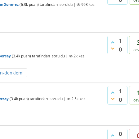
ce
anDonmez
(
6.3k
puan)
tarafından
soruldu
|
993
kez
1
0
ce
percay
(
3.4k
puan)
tarafından
soruldu
|
2k
kez
en-denklemi
1
0
ercay
(
3.4k
puan)
tarafından
soruldu
|
2.5k
kez
ce
0