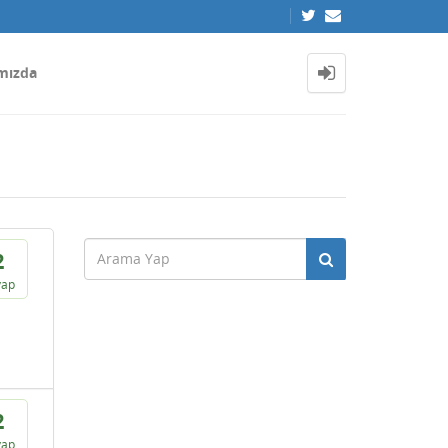
mızda
2
vap
2
vap