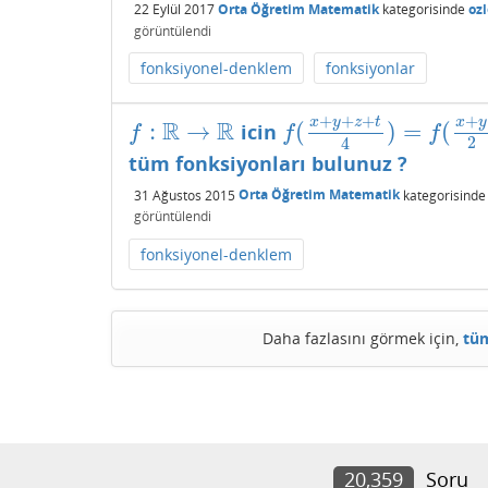
22 Eylül 2017
Orta Öğretim Matematik
kategorisinde
oz
görüntülendi
fonksiyonel-denklem
fonksiyonlar
+
+
+
+
x
y
z
t
x
y
R
R
:
→
(
)
=
(
icin
f
:
R
→
R
f
(
x
+
y
+
z
+
t
4
)
=
f
(
x
+
y
2
)
+
f
(
z
f
f
f
2
4
tüm fonksiyonları bulunuz ?
31 Ağustos 2015
Orta Öğretim Matematik
kategorisinde
görüntülendi
fonksiyonel-denklem
Daha fazlasını görmek için,
tüm
20,359
Soru