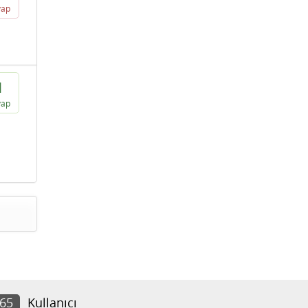
vap
1
vap
965
Kullanıcı