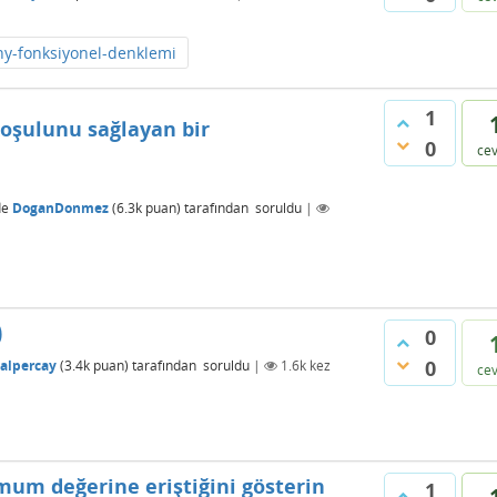
hy-fonksiyonel-denklemi
1
oşulunu sağlayan bir
0
ce
de
DoganDonmez
(
6.3k
puan)
tarafından
soruldu
|
)
0
0
alpercay
(
3.4k
puan)
tarafından
soruldu
|
1.6k
kez
ce
mum değerine eriştiğini gösterin
1