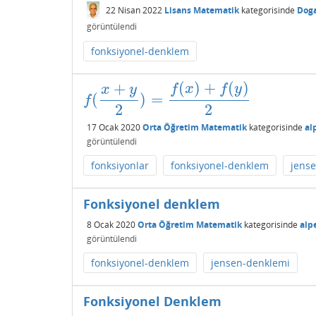
22 Nisan 2022
Lisans Matematik
kategorisinde
Dog
görüntülendi
fonksiyonel-denklem
(
)
+
(
)
+
f
x
f
y
x
y
(
)
=
f
(
x
+
y
2
)
=
f
(
x
)
+
f
(
y
)
2
f
2
2
17 Ocak 2020
Orta Öğretim Matematik
kategorisinde
al
görüntülendi
fonksiyonlar
fonksiyonel-denklem
jens
Fonksiyonel denklem
8 Ocak 2020
Orta Öğretim Matematik
kategorisinde
alp
görüntülendi
fonksiyonel-denklem
jensen-denklemi
Fonksiyonel Denklem