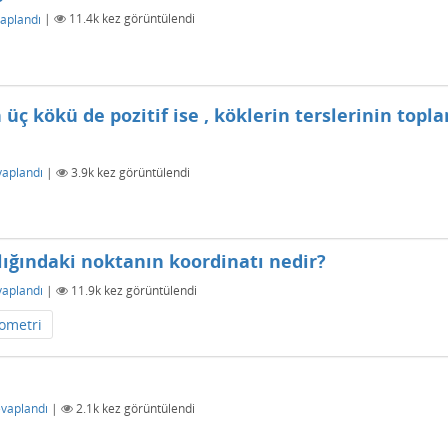
aplandı
|
11.4k
kez görüntülendi
ç kökü de pozitif ise , köklerin terslerinin topl
vaplandı
|
3.9k
kez görüntülendi
ığındaki noktanın koordinatı nedir?
vaplandı
|
11.9k
kez görüntülendi
ometri
vaplandı
|
2.1k
kez görüntülendi