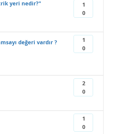
rik yeri nedir?"
1
0
1
amsayı değeri vardır ?
0
2
0
1
0