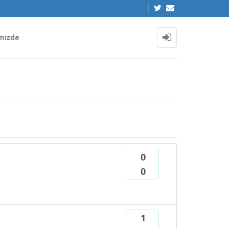
mızda
0
0
1