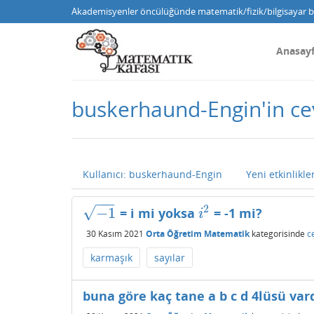
Akademisyenler öncülüğünde matematik/fizik/bilgisayar bi
Anasay
buskerhaund-Engin'in ce
Kullanıcı: buskerhaund-Engin
Yeni etkinlikle
−
−
−
2
√
−
1
= i mi yoksa
= -1 mi?
−
1
i
2
i
30 Kasım 2021
Orta Öğretim Matematik
kategorisinde
c
karmaşık
sayılar
buna göre kaç tane a b c d 4lüsü var