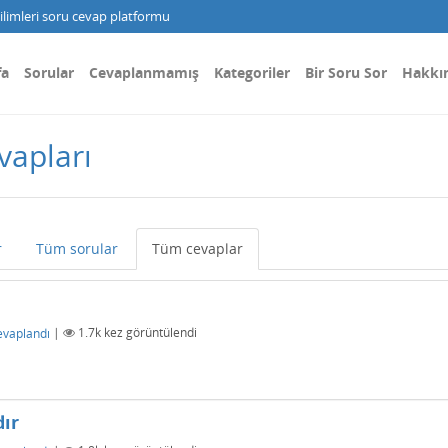
limleri soru cevap platformu
fa
Sorular
Cevaplanmamış
Kategoriler
Bir Soru Sor
Hakkı
vapları
r
Tüm sorular
Tüm cevaplar
evaplandı
|
1.7k
kez görüntülendi
dır