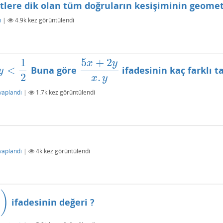
Teğetlere dik olan tüm doğruların kesişiminin geomet
ı
|
4.9k
kez görüntülendi
1
5
+
2
x
y
<
Buna göre
ifadesinin kaç farklı t
5
x
+
2
y
x
.
y
y
2
.
x
y
vaplandı
|
1.7k
kez görüntülendi
vaplandı
|
4k
kez görüntülendi
)
ifadesinin değeri ?