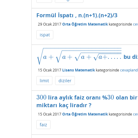
Formül İspatı , n.(n+1).(n+2)/3
29 Ocak 2017
Orta Öğretim Matematik
kategorisinde
ce
ispat
−
−
−
−
−
−
−
−
−
−
−
−
−
−
−
−
−
−
−
−
−
−
−
−
−
−
−
−
−
−
−
−
−
−
−
−
−
−
−
−
−
−
−
−
−
−
−
−
√
√
−
−
−
−
−
−
+
+
+
+
.
.
.
.
.
√
√
bu di
a
+
a
+
a
+
a
+
.
.
.
.
.
a
a
a
a
15 Ocak 2017
Lisans Matematik
kategorisinde
cevapland
limit
diziler
300
30
lira aylık faiz oranı %
olan bir
300
30
miktarı kaç liradır ?
15 Ocak 2017
Orta Öğretim Matematik
kategorisinde
ce
faiz