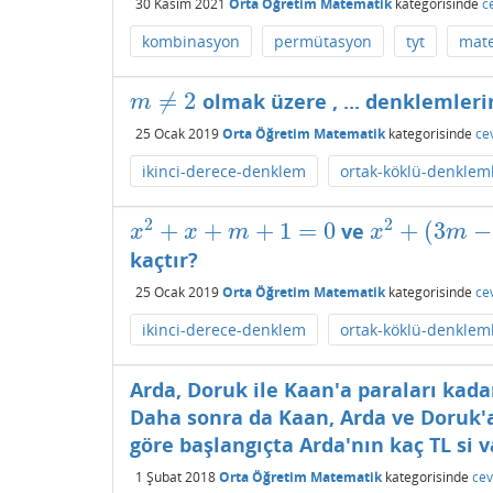
30 Kasım 2021
Orta Öğretim Matematik
kategorisinde
c
kombinasyon
permütasyon
tyt
mat
≠
2
olmak üzere , ... denklemleri
m
≠
2
m
25 Ocak 2019
Orta Öğretim Matematik
kategorisinde
ce
ikinci-derece-denklem
ortak-köklü-denklem
2
2
+
+
+
1
=
0
+
(
3
−
ve
x
2
+
x
+
m
+
1
=
0
x
2
+
(
3
m
−
2
)
x
+
x
x
m
x
m
kaçtır?
25 Ocak 2019
Orta Öğretim Matematik
kategorisinde
ce
ikinci-derece-denklem
ortak-köklü-denklem
Arda, Doruk ile Kaan'a paraları kada
Daha sonra da Kaan, Arda ve Doruk'a
göre başlangıçta Arda'nın kaç TL si v
1 Şubat 2018
Orta Öğretim Matematik
kategorisinde
cev