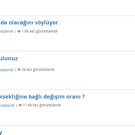
nda olacağını söylüyor.
vaplandı
|
1.6k
kez görüntülendi
bulunuz
vaplandı
|
2k
kez görüntülendi
sekliğine bağlı değişim oranı ?
vaplandı
|
11.6k
kez görüntülendi
y