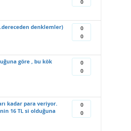
0
 2.dereceden denklemler)
0
0
uğuna göre , bu kök
0
0
rı kadar para veriyor.
0
nin 16 TL si olduğuna
0