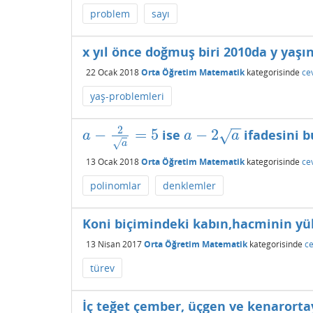
problem
sayı
x yıl önce doğmuş biri 2010da y yaşı
22 Ocak 2018
Orta Öğretim Matematik
kategorisinde
ce
yaş-problemleri
−
−
2
−
=
5
−
2
ise
ifadesini 
√
a
−
2
a
=
5
a
−
2
a
a
a
a
√
a
13 Ocak 2018
Orta Öğretim Matematik
kategorisinde
ce
polinomlar
denklemler
Koni biçimindeki kabın,hacminin yük
13 Nisan 2017
Orta Öğretim Matematik
kategorisinde
ce
türev
İç teğet çember, üçgen ve kenarorta