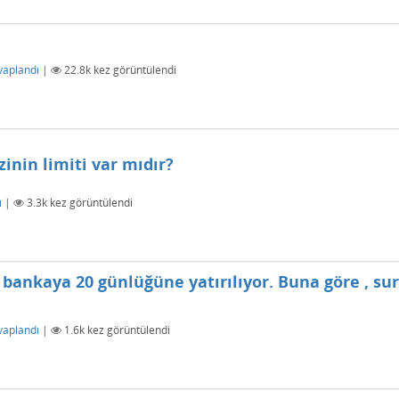
vaplandı
|
22.8k
kez görüntülendi
zinin limiti var mıdır?
ı
|
3.3k
kez görüntülendi
 bankaya 20 günlüğüne yatırılıyor. Buna göre , su
vaplandı
|
1.6k
kez görüntülendi