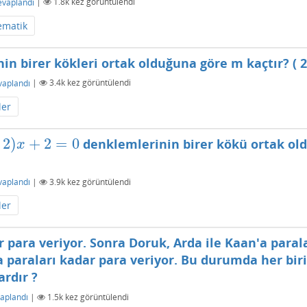
evaplandı
|
1.8k
kez görüntülendi
ematik
nin birer kökleri ortak olduğuna göre m kaçtır? (
vaplandı
|
3.4k
kez görüntülendi
ler
2
)
+
2
=
0
denklemlerinin birer kökü ortak old
2
=
0
x
vaplandı
|
3.9k
kez görüntülendi
ler
r para veriyor. Sonra Doruk, Arda ile Kaan'a parala
 paraları kadar para veriyor. Bu durumda her biri
ardır ?
aplandı
|
1.5k
kez görüntülendi