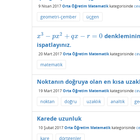
9 Nisan 2017
Orta Öğretim Matematik
kategorisinde
cev
geometri-çember
üçgen
3
2
−
+
−
=
0
denkleminin ü
x
3
−
p
x
2
+
q
x
−
r
=
0
x
p
x
q
x
r
ispatlayınız.
20 Mart 2017
Orta Öğretim Matematik
kategorisinde
ce
matematik
Noktanın doğruya olan en kısa uzakl
19 Mart 2017
Orta Öğretim Matematik
kategorisinde
ce
noktan
doğru
uzaklık
analtik
ge
Karede uzunluk
10 Şubat 2017
Orta Öğretim Matematik
kategorisinde
ce
kare
dörtgenler