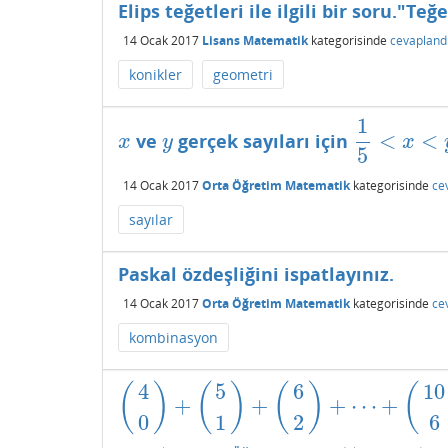
Elips teğetleri ile ilgili bir soru."
14 Ocak 2017
Lisans Matematik
kategorisinde
cevapland
konikler
geometri
1
<
<
ve
gerçek sayıları için
x
y
1
5
<
x
<
y
<
1
2
x
y
x
5
14 Ocak 2017
Orta Öğretim Matematik
kategorisinde
ce
sayılar
Paskal özdeşliğini ispatlayınız.
14 Ocak 2017
Orta Öğretim Matematik
kategorisinde
ce
kombinasyon
4
5
6
10
(
)
(
)
(
)
(
+
+
+
⋯
+
(
4
0
)
+
(
5
1
)
+
(
6
2
)
+
⋯
+
(
10
6
)
0
1
2
6