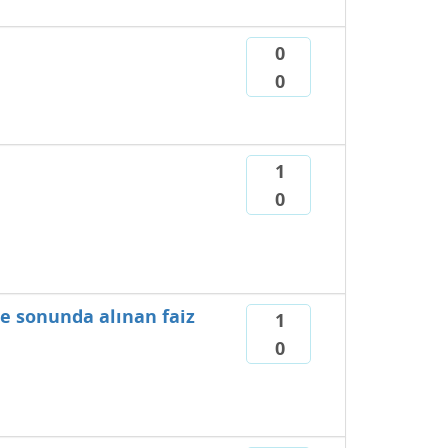
0
0
1
0
re sonunda alınan faiz
1
0