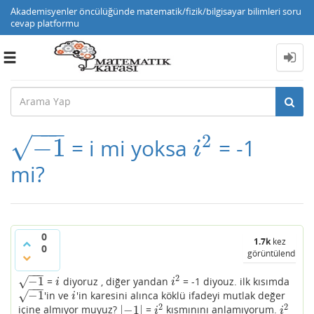
Akademisyenler öncülüğünde matematik/fizik/bilgisayar bilimleri soru
cevap platformu
Toggle
navigation
−
−
−
2
√
−
1
= i mi yoksa
= -1
−
1
i
2
i
mi?
0
1.7k
kez
0
görüntülendi
−
−
−
2
−
1
√
=
diyoruz , diğer yandan
= -1 diyouz. ilk kısımda
−
1
i
i
2
i
i
−
−
−
−
1
√
'in ve
'in karesini alınca köklü ifadeyi mutlak değer
−
1
i
i
2
2
|
−
1
|
içine almıyor muyuz?
=
kısmınını anlamıyorum.
|
−
1
|
i
2
i
2
i
i