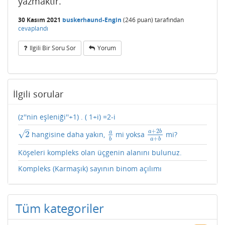
yazmaktır.
30 Kasım 2021
buskerhaund-Engin
(
246
puan)
tarafından
cevaplandı
Ilgili Bir Soru Sor
Yorum
İlgili sorular
(z''nin eşleniği''+1) . ( 1+i) =2-i
–
+
2
a
b
√
a
2
hangisine daha yakın,
mi yoksa
mi?
2
a
b
a
+
2
b
a
+
b
+
b
a
b
Köşeleri kompleks olan üçgenin alanını bulunuz.
Kompleks (Karmaşık) sayının binom açılımı
Tüm kategoriler