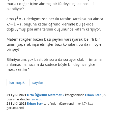
mutlak değer içine alınmış bir ifadeye eşitse nasıl -1
olabiliyor?
2
ama
= -1 dediğimizde her iki tarafın karekökünü alınca
i
2
i
−
−
−
−
1
√
=
. bugüne kadar öğrendiklerimle bu şekilde
−
1
i
i
doğruymuş gibi ama tersini düşününce kafam karışıyor.
Matematikçiler bazen bazı şeyleri varsayarak, belirli bir
tanım yaparak inşa etmişler bazı konuları, bu da mı öyle
bir şey?
Bilmiyorum, çok basit bir soru da soruyor olabilirim ama
anlamadım, hocam da sadece böyle bil deyince iyice
merak ettim ?
karmaşık
sayılar
21 Eylül 2021
Orta Öğretim Matematik
kategorisinde
Erhan Ecer
(
99
puan)
tarafından
soruldu
21 Eylül 2021
Erhan Ecer
tarafından
düzenlendi
|
1.7k
kez
görüntülendi