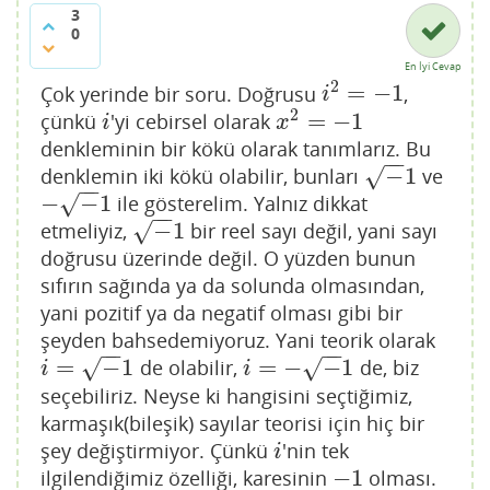
3
0
En İyi Cevap
2
=
−
1
Çok yerinde bir soru. Doğrusu
,
i
2
=
−
1
i
2
=
−
1
çünkü
'yi cebirsel olarak
i
x
2
=
−
1
i
x
denkleminin bir kökü olarak tanımlarız. Bu
−
−
−
1
√
denklemin iki kökü olabilir, bunları
ve
−
1
−
−
−
−
1
√
ile gösterelim. Yalnız dikkat
−
−
1
−
−
−
1
√
etmeliyiz,
bir reel sayı değil, yani sayı
−
1
doğrusu üzerinde değil. O yüzden bunun
sıfırın sağında ya da solunda olmasından,
yani pozitif ya da negatif olması gibi bir
şeyden bahsedemiyoruz. Yani teorik olarak
−
−
−
−
=
−
1
=
−
−
1
√
√
de olabilir,
de, biz
i
=
−
1
i
=
−
−
1
i
i
seçebiliriz. Neyse ki hangisini seçtiğimiz,
karmaşık(bileşik) sayılar teorisi için hiç bir
şey değiştirmiyor. Çünkü
'nin tek
i
i
−
1
ilgilendiğimiz özelliği, karesinin
olması.
−
1