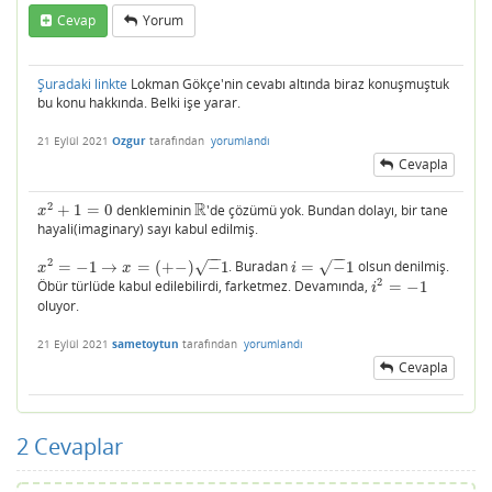
Cevap
Yorum
Şuradaki linkte
Lokman Gökçe'nin cevabı altında biraz konuşmuştuk
bu konu hakkında. Belki işe yarar.
21 Eylül 2021
Ozgur
tarafından
yorumlandı
Cevapla
R
2
+
1
=
0
denkleminin
'de çözümü yok. Bundan dolayı, bir tane
x
2
+
1
=
0
R
x
hayali(imaginary) sayı kabul edilmiş.
−
−
−
−
2
=
−
1
→
=
(
+
−
)
−
1
. Buradan
=
−
1
olsun denilmiş.
√
√
x
2
=
−
1
→
x
=
(
+
−
)
−
1
i
=
−
1
x
x
i
2
Öbür türlüde kabul edilebilirdi, farketmez. Devamında,
=
−
1
i
2
=
−
1
i
oluyor.
21 Eylül 2021
sametoytun
tarafından
yorumlandı
Cevapla
2
Cevaplar