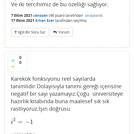
Ve iki tercihimiz de bu özelliği sağlıyor.
7 Ekim 2021
canozan
(
98
puan)
tarafından
cevaplandı
17 Ekim 2021
Erhan Ecer
tarafından
seçilmiş
Ilgili Bir Soru Sor
Yorum
0
0
Karekök fonksiyonu reel sayılarda
tanımlıdır.Dolayısıyla tanımı gereği içerisine
negatif bir sayı yazamayız.Çoğu üniversiteye
hazırlık kitabında buna maalesef sık sık
rastlıyoruz.İşin doğrusu
2
=
−
1
i
2
=
−
1
i