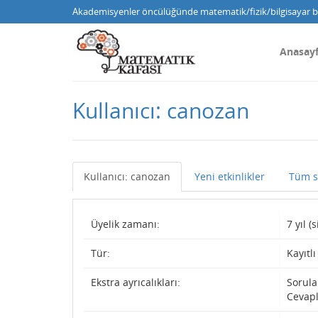
Akademisyenler öncülüğünde matematik/fizik/bilgisayar bi
Anasay
Kullanıcı: canozan
Kullanıcı: canozan
Yeni etkinlikler
Tüm s
Üyelik zamanı:
7 yıl 
Tür:
Kayıtlı
Ekstra ayrıcalıkları:
Sorula
Cevapl