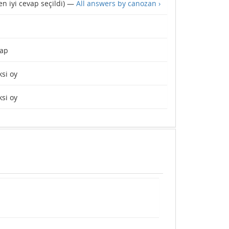
en iyi cevap seçildi) —
All answers by canozan ›
ap
si oy
si oy