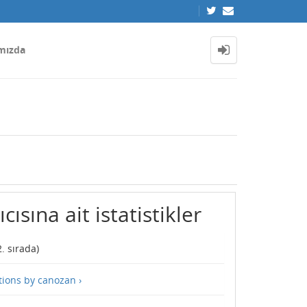
mızda
ısına ait istatistikler
2
. sırada)
tions by canozan ›