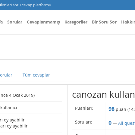
limleri soru cevap platformu
fa
Sorular
Cevaplanmamış
Kategoriler
Bir Soru Sor
Hakkı
orular
Tüm cevaplar
canozan kullanıc
(since 4 Ocak 2019)
 kullanıcı
Puanları:
98
puan (
14
rı oylayabilir
Soruları:
0
—
All ques
arı oylayabilir