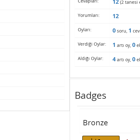
Cevapları:
12
(
2
tanesi 
Yorumları:
12
Oyları:
0
1
soru,
cev
Verdiği Oylar:
1
0
artı oy,
ek
Aldığı Oylar:
4
0
artı oy,
ek
Badges
Bronze