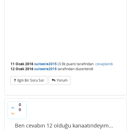
11 Ocak 2016
suitable2015
(
3.9k
puan)
tarafından
cevaplandı
12 Ocak 2016
suitable2015
tarafından
düzenlendi
Ilgili Bir Soru Sor
Yorum
0
0
Ben cevabın 12 olduğu kanaatindeyim...