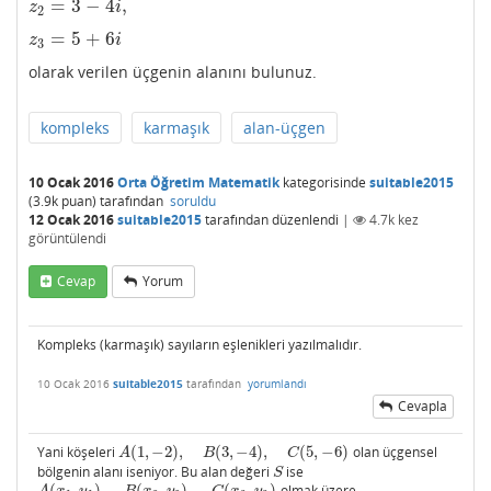
=
3
−
4
,
z
2
=
3
−
4
i
,
z
i
2
=
5
+
6
z
3
=
5
+
6
i
z
i
3
olarak verilen üçgenin alanını bulunuz.
kompleks
karmaşık
alan-üçgen
10 Ocak 2016
Orta Öğretim Matematik
kategorisinde
suitable2015
(
3.9k
puan)
tarafından
soruldu
12 Ocak 2016
suitable2015
tarafından
düzenlendi
|
4.7k
kez
görüntülendi
Cevap
Yorum
Kompleks (karmaşık) sayıların eşlenikleri yazılmalıdır.
10 Ocak 2016
suitable2015
tarafından
yorumlandı
Cevapla
Yani köşeleri
(
1
,
−
2
)
,
(
3
,
−
4
)
,
(
5
,
−
6
)
olan üçgensel
A
(
1
,
−
2
)
,
B
(
3
,
−
4
)
,
C
(
5
,
−
6
)
A
B
C
bölgenin alanı iseniyor. Bu alan değeri
ise
S
S
(
,
)
,
(
,
)
,
(
,
)
olmak üzere,