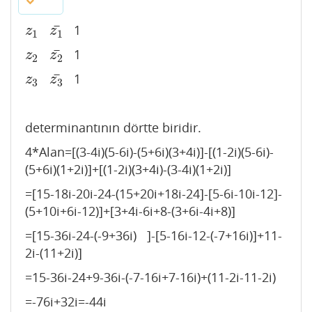
¯
1
z
1
z
1
¯
z
z
1
1
¯
1
z
2
z
2
¯
z
z
2
2
¯
1
z
3
z
3
¯
z
z
3
3
determinantının dörtte biridir.
4*Alan=[(3-4i)(5-6i)-(5+6i)(3+4i)]-[(1-2i)(5-6i)-
(5+6i)(1+2i)]+[(1-2i)(3+4i)-(3-4i)(1+2i)]
=[15-18i-20i-24-(15+20i+18i-24]-[5-6i-10i-12]-
(5+10i+6i-12)]+[3+4i-6i+8-(3+6i-4i+8)]
=[15-36i-24-(-9+36i) ]-[5-16i-12-(-7+16i)]+11-
2i-(11+2i)]
=15-36i-24+9-36i-(-7-16i+7-16i)+(11-2i-11-2i)
=-76i+32i=-44i