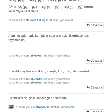
A
(
x
1
,
y
1
)
,
B
(
x
2
,
y
2
)
,
C
(
x
3
,
y
3
)
A
x
y
B
x
y
C
x
y
1
1
2
2
3
3
2
=
|
(
−
)
+
(
−
)
+
(
−
)
|
formülü
2
S
=
|
x
1
(
y
2
−
y
3
)
+
x
2
(
y
3
−
y
1
)
+
x
3
(
y
1
−
y
2
)
|
S
x
y
y
x
y
y
x
y
y
1
2
3
2
3
1
3
1
2
yardımıyla hesaplanır.
10 Ocak 2016
Mehmet Toktaş
tarafından
yorumlandı
Cevapla
Alan hesaplamada kompleks sayıların eşleniklerinden nasıl
faydalanılır?
10 Ocak 2016
suitable2015
tarafından
yorumlandı
Cevapla
Kompleks sayıların eşlenikleri , sırasıyla, 1
+
2i,
3+
4i,
5-
6i olmaktadır.
11 Ocak 2016
suitable2015
tarafından
yorumlandı
12 Ocak 2016
suitable2015
tarafından
düzenlendi
Cevapla
Eşlenikleri ne için kullanacağız? Anlamadık.
11 Ocak 2016
funky2000
tarafından
yorumlandı
Cevapla