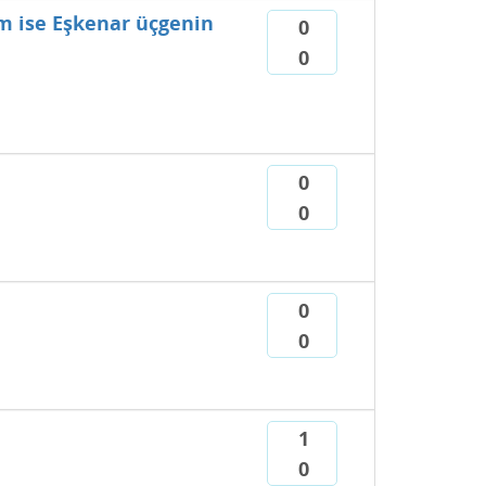
im ise Eşkenar üçgenin
0
0
0
0
0
0
1
0