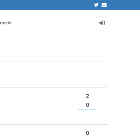
mızda
2
0
0