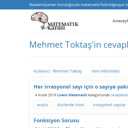
Akademisyenler öncülüğünde matematik/fizik/bilgisayar bi
Anasay
Mehmet Toktaş'in cevapl
Kullanıcı: Mehmet Toktaş
Yeni etkinlikler
Her irrasyonel sayı için o sayıya yak
4 Aralık 2019
Lisans Matematik
kategorisinde
cevaplandı
analiz
dizilerde-limit
irrasyonel-sayılar
Fonksiyon Sorusu