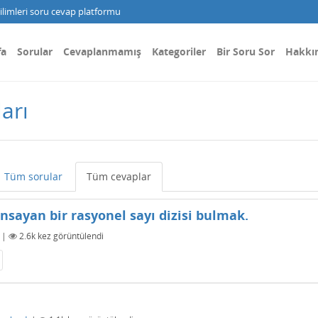
limleri soru cevap platformu
fa
Sorular
Cevaplanmamış
Kategoriler
Bir Soru Sor
Hakkı
arı
Tüm sorular
Tüm cevaplar
ınsayan bir rasyonel sayı dizisi bulmak.
|
2.6k
kez görüntülendi