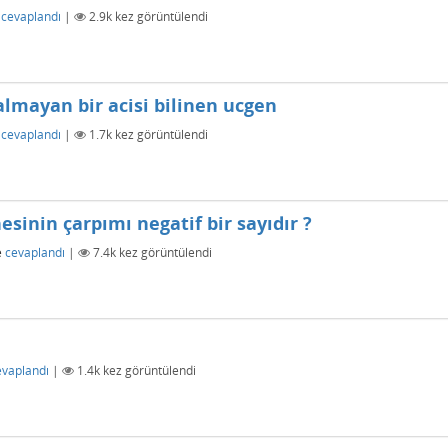
cevaplandı
|
2.9k
kez görüntülendi
almayan bir acisi bilinen ucgen
cevaplandı
|
1.7k
kez görüntülendi
sinin çarpımı negatif bir sayıdır ?
e
cevaplandı
|
7.4k
kez görüntülendi
evaplandı
|
1.4k
kez görüntülendi