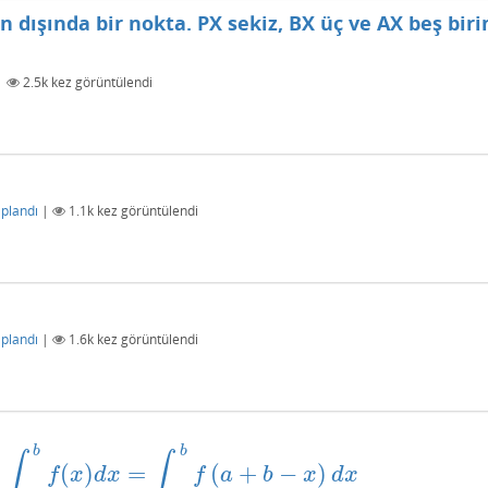
 dışında bir nokta. PX sekiz, BX üç ve AX beş bir
|
2.5k
kez görüntülendi
plandı
|
1.1k
kez görüntülendi
plandı
|
1.6k
kez görüntülendi
b
b
∫
∫
(
)
=
(
+
−
)
∫
a
b
f
(
x
)
d
x
=
∫
a
b
f
(
a
+
b
−
x
)
d
x
f
x
d
x
f
a
b
x
d
x