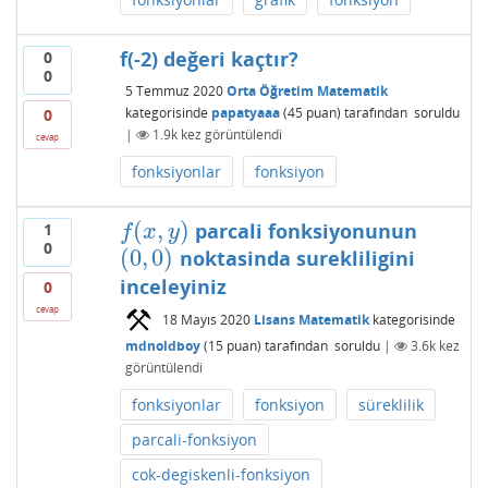
f(-2) değeri kaçtır?
0
0
5 Temmuz 2020
Orta Öğretim Matematik
kategorisinde
papatyaaa
(
45
puan)
tarafından
soruldu
0
|
1.9k
kez görüntülendi
cevap
fonksiyonlar
fonksiyon
(
,
)
parcali fonksiyonunun
1
f
(
x
,
y
)
f
x
y
0
(
0
,
0
)
noktasinda surekliligini
(
0
,
0
)
inceleyiniz
0
cevap
18 Mayıs 2020
Lisans Matematik
kategorisinde
mdnoldboy
(
15
puan)
tarafından
soruldu
|
3.6k
kez
görüntülendi
fonksiyonlar
fonksiyon
süreklilik
parcali-fonksiyon
cok-degiskenli-fonksiyon