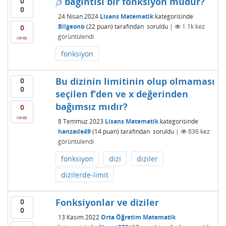
bağıntısı bir fonksiyon mudur?
0
β
β
0
24 Nisan 2024
Lisans Matematik
kategorisinde
Bilgeonb
(
22
puan)
tarafından
soruldu
|
1.1k
kez
0
görüntülendi
cevap
fonksiyon
Bu dizinin limitinin olup olmaması
0
0
seçilen f’den ve x değerinden
bağımsız mıdır?
0
cevap
8 Temmuz 2023
Lisans Matematik
kategorisinde
hanzade49
(
14
puan)
tarafından
soruldu
|
836
kez
görüntülendi
fonksiyon
dizi
diziler
dizilerde-limit
Fonksiyonlar ve diziler
0
0
13 Kasım 2022
Orta Öğretim Matematik