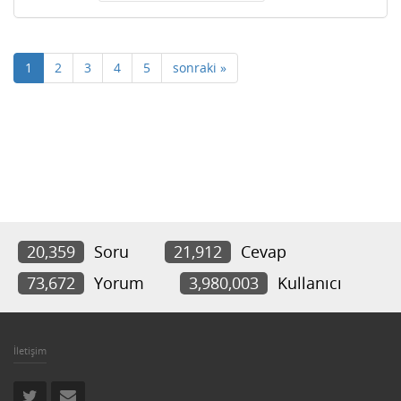
1
2
3
4
5
sonraki »
20,359
Soru
21,912
Cevap
73,672
Yorum
3,980,003
Kullanıcı
İletişim