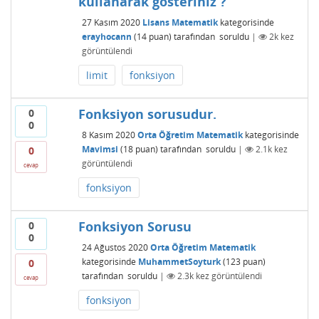
kullanarak gösteriniz ?
27 Kasım 2020
Lisans Matematik
kategorisinde
erayhocann
(
14
puan)
tarafından
soruldu
|
2k
kez
görüntülendi
limit
fonksiyon
Fonksiyon sorusudur.
0
0
8 Kasım 2020
Orta Öğretim Matematik
kategorisinde
Mavimsi
(
18
puan)
tarafından
soruldu
|
2.1k
kez
0
görüntülendi
cevap
fonksiyon
Fonksiyon Sorusu
0
0
24 Ağustos 2020
Orta Öğretim Matematik
kategorisinde
MuhammetSoyturk
(
123
puan)
0
tarafından
soruldu
|
2.3k
kez görüntülendi
cevap
fonksiyon