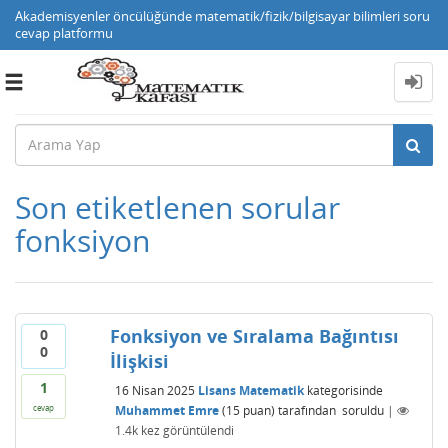
Akademisyenler öncülüğünde matematik/fizik/bilgisayar bilimleri soru
cevap platformu
Toggle
navigation
Son etiketlenen sorular
fonksiyon
Fonksiyon ve Sıralama Bağıntısı
0
0
İlişkisi
1
16 Nisan 2025
Lisans Matematik
kategorisinde
Muhammet Emre
(
15
puan)
tarafından
soruldu
|
cevap
1.4k
kez görüntülendi