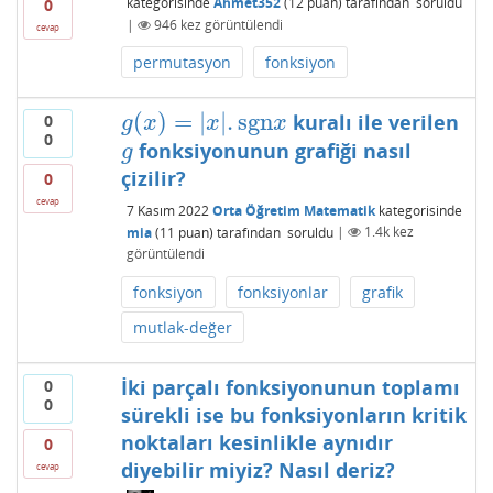
kategorisinde
Ahmet352
(
12
puan)
tarafından
soruldu
0
|
946
kez görüntülendi
cevap
permutasyon
fonksiyon
(
)
=
|
|
.
sgn
kuralı ile verilen
0
g
(
x
)
=
|
x
|
.
sgn
x
g
x
x
x
0
fonksiyonunun grafiği nasıl
g
g
çizilir?
0
cevap
7 Kasım 2022
Orta Öğretim Matematik
kategorisinde
mia
(
11
puan)
tarafından
soruldu
|
1.4k
kez
görüntülendi
fonksiyon
fonksiyonlar
grafik
mutlak-değer
İki parçalı fonksiyonunun toplamı
0
0
sürekli ise bu fonksiyonların kritik
noktaları kesinlikle aynıdır
0
diyebilir miyiz? Nasıl deriz?
cevap