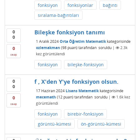
fonksiyon
fonksiyonlar
bağıntı
sıralama-bağıntıları
Bileşke fonksiyon tanımı
0
0
1 Aralık 2024
Orta Öğretim Matematik
kategorisinde
ozlemakman
(
98
puan)
tarafından
soruldu
|
2.3k
0
kez görüntülendi
cevap
fonksiyon
bileşke-fonksiyon
f , X'den Y'ye fonksiyon olsun.
0
0
17 Haziran 2024
Lisans Matematik
kategorisinde
mecemath
(
12
puan)
tarafından
soruldu
|
1.6k
kez
0
görüntülendi
cevap
fonksiyon
birebir-fonksiyon
görüntü-kümesi
ön-görüntü-kümesi