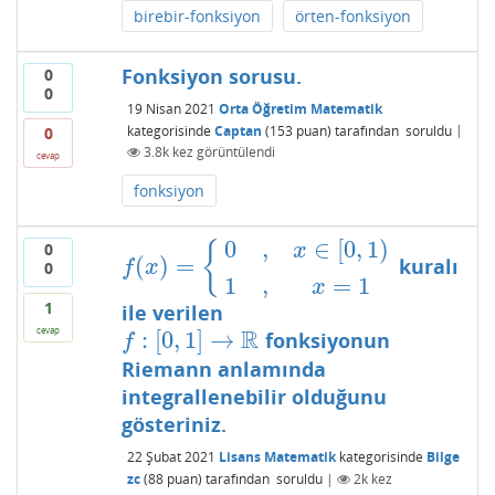
birebir-fonksiyon
örten-fonksiyon
Fonksiyon sorusu.
0
0
19 Nisan 2021
Orta Öğretim Matematik
kategorisinde
Captan
(
153
puan)
tarafından
soruldu
|
0
3.8k
kez görüntülendi
cevap
fonksiyon
0
,
∈
[
0
,
1
)
0
{
x
(
)
=
kuralı
f
(
x
)
=
{
0
,
x
∈
[
0
,
1
)
1
,
x
=
1
f
x
0
1
,
=
1
x
1
ile verilen
cevap
R
:
[
0
,
1
]
→
fonksiyonun
f
:
[
0
,
1
]
→
R
f
Riemann anlamında
integrallenebilir olduğunu
gösteriniz.
22 Şubat 2021
Lisans Matematik
kategorisinde
Bilge
zc
(
88
puan)
tarafından
soruldu
|
2k
kez