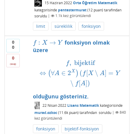
15 Haziran 2022
Orta Öğretim Matematik
kategorisinde
pentestermurat
(
12
puan)
tarafından
soruldu
|
1.1k
kez görüntülendi
limit
süreklilik
fonksiyon
:
→
fonksiyon olmak
0
f
:
X
→
Y
f
X
Y
0
üzere
0
,
bijektif
f
,
bijektif
⇔
(
∀
A
∈
2
X
)
(
f
[
X
∖
A
]
=
Y
∖
f
[
A
]
)
f
cevap
X
⇔
∀
∈
2
(
[
∖
]
=
(
)
A
f
X
A
Y
∖
[
]
)
f
A
olduğunu gösteriniz.
22 Nisan 2022
Lisans Matematik
kategorisinde
murad.ozkoc
(
11.6k
puan)
tarafından
soruldu
|
840
kez görüntülendi
fonksiyon
bijektif-fonksiyon