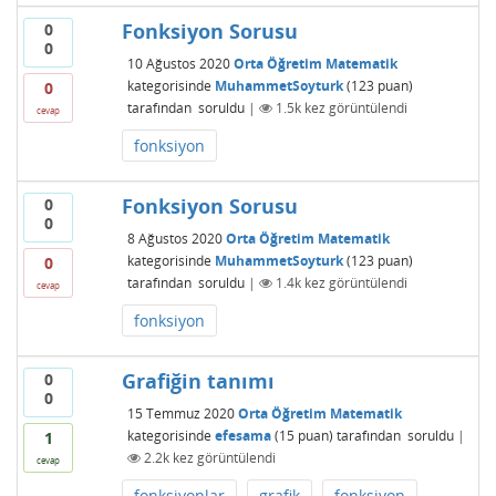
Fonksiyon Sorusu
0
0
10 Ağustos 2020
Orta Öğretim Matematik
kategorisinde
MuhammetSoyturk
(
123
puan)
0
tarafından
soruldu
|
1.5k
kez görüntülendi
cevap
fonksiyon
Fonksiyon Sorusu
0
0
8 Ağustos 2020
Orta Öğretim Matematik
kategorisinde
MuhammetSoyturk
(
123
puan)
0
tarafından
soruldu
|
1.4k
kez görüntülendi
cevap
fonksiyon
Grafiğin tanımı
0
0
15 Temmuz 2020
Orta Öğretim Matematik
kategorisinde
efesama
(
15
puan)
tarafından
soruldu
|
1
2.2k
kez görüntülendi
cevap
fonksiyonlar
grafik
fonksiyon