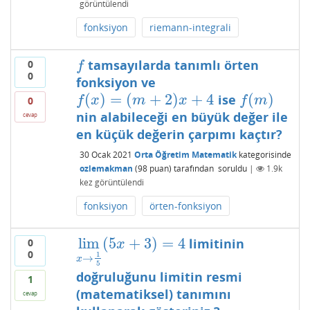
görüntülendi
fonksiyon
riemann-integrali
tamsayılarda tanımlı örten
0
f
f
0
fonksiyon ve
(
)
=
(
+
2
)
+
4
(
)
ise
f
(
x
)
=
(
m
+
2
)
x
+
4
f
(
m
)
f
x
m
x
f
m
0
nin alabileceği en büyük değer ile
cevap
en küçük değerin çarpımı kaçtır?
30 Ocak 2021
Orta Öğretim Matematik
kategorisinde
ozlemakman
(
98
puan)
tarafından
soruldu
|
1.9k
kez görüntülendi
fonksiyon
örten-fonksiyon
lim
(
5
+
3
)
=
4
limitinin
0
lim
x
→
1
5
(
5
x
+
3
)
=
4
x
0
1
→
x
5
doğruluğunu limitin resmi
1
(matematiksel) tanımını
cevap