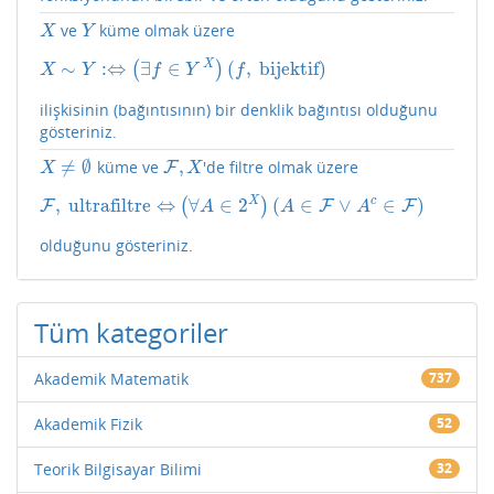
ve
küme olmak üzere
X
Y
X
Y
X
∼
:
⇔
∃
∈
(
,
bijektif
)
(
)
X
∼
Y
:⇔
(
∃
f
∈
Y
X
)
(
f
,
bijektif
)
X
Y
f
Y
f
ilişkisinin (bağıntısının) bir denklik bağıntısı olduğunu
gösteriniz.
≠
∅
,
küme ve
'de filtre olmak üzere
X
≠
∅
F
F
,
X
X
X
X
c
,
ultrafiltre
⇔
∀
∈
2
(
∈
∨
∈
)
(
)
F
F
,
ultrafiltre
⇔
(
∀
A
∈
2
X
)
(
A
∈
F
∨
A
F
c
∈
F
)
F
A
A
A
olduğunu gösteriniz.
Tüm kategoriler
Akademik Matematik
737
Akademik Fizik
52
Teorik Bilgisayar Bilimi
32