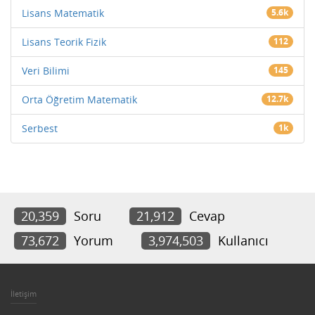
Lisans Matematik
5.6k
Lisans Teorik Fizik
112
Veri Bilimi
145
Orta Öğretim Matematik
12.7k
Serbest
1k
20,359
Soru
21,912
Cevap
73,672
Yorum
3,974,503
Kullanıcı
İletişim