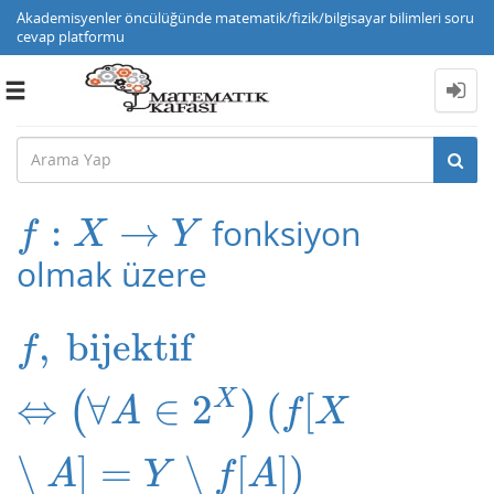
Akademisyenler öncülüğünde matematik/fizik/bilgisayar bilimleri soru
cevap platformu
Toggle
navigation
:
→
fonksiyon
f
:
X
→
Y
f
X
Y
olmak üzere
,
bijektif
f
,
bijektif
⇔
(
∀
A
∈
2
X
)
(
f
[
X
∖
A
]
=
Y
∖
f
f
X
⇔
∀
∈
2
(
[
(
)
A
f
X
∖
]
=
∖
[
]
)
A
Y
f
A