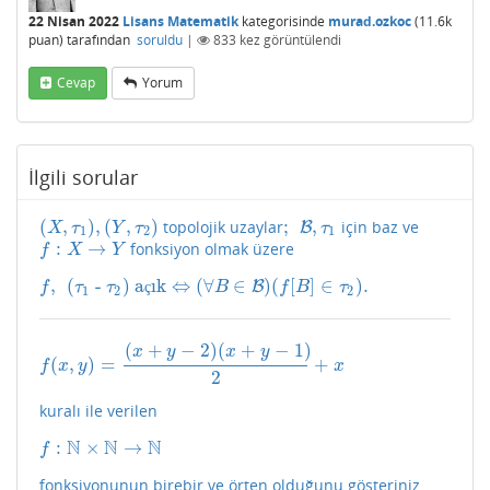
22 Nisan 2022
Lisans Matematik
kategorisinde
murad.ozkoc
(
11.6k
puan)
tarafından
soruldu
|
833
kez görüntülendi
Cevap
Yorum
İlgili sorular
(
,
)
,
(
,
)
;
,
topolojik uzaylar
için baz ve
(
X
,
τ
1
)
,
(
Y
,
τ
2
)
;
B
B
,
τ
1
X
τ
Y
τ
τ
1
2
1
:
→
fonksiyon olmak üzere
f
:
X
→
Y
f
X
Y
,
(
-
)
a
ık
⇔
(
∀
∈
)
(
[
]
∈
)
.
f
,
(
τ
1
-
τ
2
)
açık
⇔
(
∀
B
∈
B
)
B
(
f
[
B
]
∈
τ
2
)
.
ç
f
τ
τ
B
f
B
τ
1
2
2
(
+
−
2
)
(
+
−
1
)
x
y
x
y
(
,
)
=
+
f
(
x
,
y
)
=
(
x
+
y
−
2
)
(
x
+
y
−
1
)
2
+
x
f
x
y
x
2
kuralı ile verilen
N
N
N
:
×
→
f
:
N
×
N
→
N
f
fonksiyonunun birebir ve örten olduğunu gösteriniz.