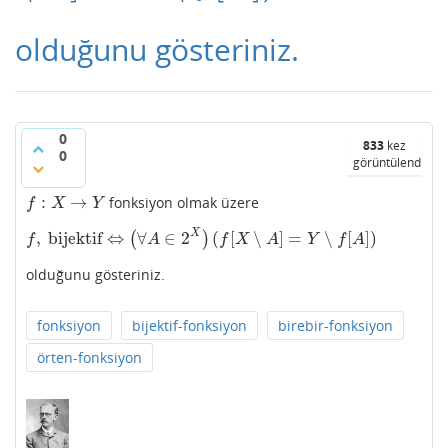
olduğunu gösteriniz.
0
833
kez
0
görüntülendi
:
→
fonksiyon olmak üzere
f
:
X
→
Y
f
X
Y
X
,
bijektif
⇔
∀
∈
2
(
[
∖
]
=
∖
[
]
)
(
)
f
,
bijektif
⇔
(
∀
A
∈
2
X
)
(
f
[
X
∖
A
]
=
Y
∖
f
[
A
]
)
f
A
f
X
A
Y
f
A
olduğunu gösteriniz.
fonksiyon
bijektif-fonksiyon
birebir-fonksiyon
örten-fonksiyon