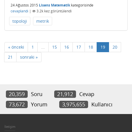
24 Ağustos 2015
Lisans Matematik
kategorisinde
cevaplandı
|
3.2k
kez görüntülendi
topoloji
metrik
« önceki
1
...
15
16
17
18
19
20
21
sonraki »
20,359
Soru
21,912
Cevap
73,672
Yorum
3,975,655
Kullanıcı
İletişim