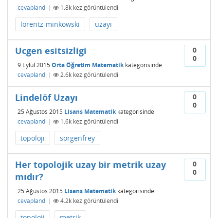
cevaplandı
|
1.8k
kez görüntülendi
lorentz-minkowski
uzayı
Ucgen esitsizligi
0
0
9 Eylül 2015
Orta Öğretim Matematik
kategorisinde
cevaplandı
|
2.6k
kez görüntülendi
Lindelöf Uzayı
0
0
25 Ağustos 2015
Lisans Matematik
kategorisinde
cevaplandı
|
1.6k
kez görüntülendi
topoloji
sorgenfrey
Her topolojik uzay bir metrik uzay
0
0
mıdır?
25 Ağustos 2015
Lisans Matematik
kategorisinde
cevaplandı
|
4.2k
kez görüntülendi
topoloji
metrik