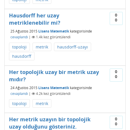
Hausdorff her uzay
0
0
metriklenebilir mi?
25 Ağustos 2015
Lisans Matematik
kategorisinde
cevaplandı
|
1.4k
kez görüntülendi
topoloji
metrik
hausdorff-uzayı
hausdorff
Her topolojik uzay bir metrik uzay
0
0
mıdır?
24 Ağustos 2015
Lisans Matematik
kategorisinde
cevaplandı
|
4.2k
kez görüntülendi
topoloji
metrik
Her metrik uzayın bir topolojik
0
0
uzay olduğunu gösteriniz.