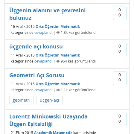
Üçgenin alanını ve çevresini
0
0
bulunuz
16 Aralık 2015
Orta Öğretim Matematik
kategorisinde
cevaplandı
|
1.8k
kez görüntülendi
üçgende açı konusu
0
0
11 Aralık 2015
Orta Öğretim Matematik
kategorisinde
cevaplandı
|
954
kez görüntülendi
Geometri Açı Sorusu
0
0
11 Aralık 2015
Orta Öğretim Matematik
kategorisinde
cevaplandı
|
1.1k
kez görüntülendi
geometri
üçgen-açı
Lorentz-Minkowski Uzayında
0
0
Üçgen Eşitsizliği
21 Ekim 2015
Akademik Matematik
kategorisinde