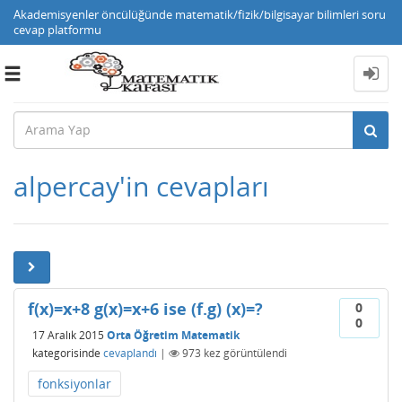
Akademisyenler öncülüğünde matematik/fizik/bilgisayar bilimleri soru
cevap platformu
Toggle
navigation
alpercay'in cevapları
f(x)=x+8 g(x)=x+6 ise (f.g) (x)=?
0
0
17 Aralık 2015
Orta Öğretim Matematik
kategorisinde
cevaplandı
|
973
kez görüntülendi
fonksiyonlar