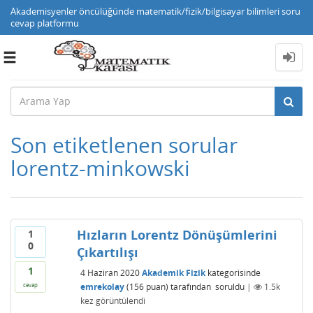
Akademisyenler öncülüğünde matematik/fizik/bilgisayar bilimleri soru
cevap platformu
Toggle
navigation
Son etiketlenen sorular
lorentz-minkowski
Hızların Lorentz Dönüşümlerini
1
0
Çıkartılışı
1
4 Haziran 2020
Akademik Fizik
kategorisinde
emrekolay
(
156
puan)
tarafından
soruldu
|
1.5k
cevap
kez görüntülendi