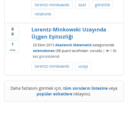
lorentz-minkowski
özel
görelilik
relativite
Lorentz-Minkowski Uzayında
0
0
Üçgen Eşitsizliği
1
20 Ekim 2015
Akademik Matematik
kategorisinde
ozlemakman
(
98
puan)
tarafından
soruldu
|
1.8k
cevap
kez görüntülendi
lorentz-minkowski
uzayı
Daha fazlasını görmek için,
tüm soruların listesine
veya
popüler etiketlere
tıklayınız.