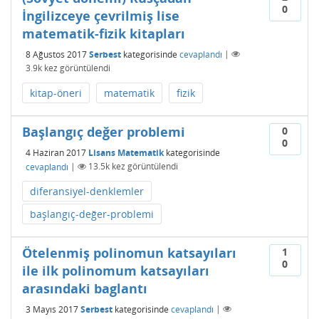
0
İngilizceye çevrilmiş lise
matematik-fizik kitapları
8 Ağustos 2017
Serbest
kategorisinde
cevaplandı
|
3.9k
kez görüntülendi
kitap-öneri
matematik
fizik
Başlangıç değer problemi
0
0
4 Haziran 2017
Lisans Matematik
kategorisinde
cevaplandı
|
13.5k
kez görüntülendi
diferansiyel-denklemler
başlangıç-değer-problemi
Ötelenmiş polinomun katsayıları
1
0
ile ilk polinomum katsayıları
arasındaki baglantı
3 Mayıs 2017
Serbest
kategorisinde
cevaplandı
|