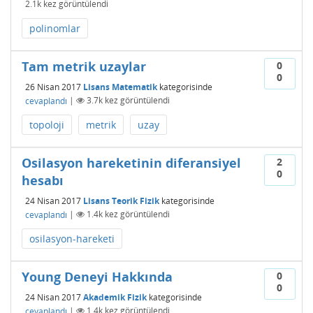
2.1k
kez görüntülendi
polinomlar
Tam metrik uzaylar
0
0
26 Nisan 2017
Lisans Matematik
kategorisinde
cevaplandı
|
3.7k
kez görüntülendi
topoloji
metrik
uzay
Osilasyon hareketinin diferansiyel
2
0
hesabı
24 Nisan 2017
Lisans Teorik Fizik
kategorisinde
cevaplandı
|
1.4k
kez görüntülendi
osilasyon-hareketi
Young Deneyi Hakkında
0
0
24 Nisan 2017
Akademik Fizik
kategorisinde
cevaplandı
|
1.4k
kez görüntülendi