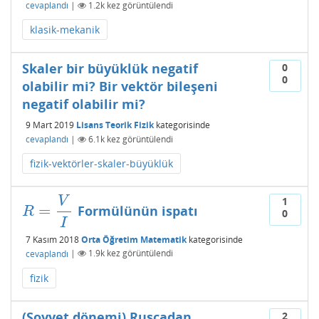
cevaplandı
|
1.2k
kez görüntülendi
klasik-mekanik
Skaler bir büyüklük negatif
0
0
olabilir mi? Bir vektör bileşeni
negatif olabilir mi?
9 Mart 2019
Lisans Teorik Fizik
kategorisinde
cevaplandı
|
6.1k
kez görüntülendi
fizik-vektörler-skaler-büyüklük
V
1
=
Formülünün ispatı
R
=
V
I
R
0
I
7 Kasım 2018
Orta Öğretim Matematik
kategorisinde
cevaplandı
|
1.9k
kez görüntülendi
fizik
(Sovyet dönemi) Rusçadan
2