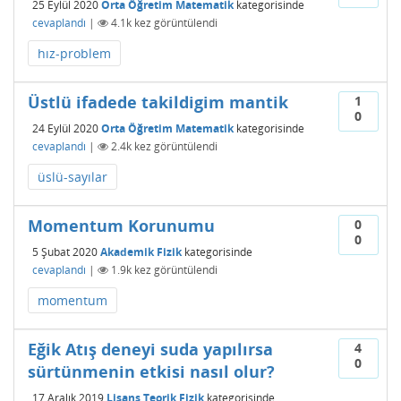
25 Eylül 2020
Orta Öğretim Matematik
kategorisinde
cevaplandı
|
4.1k
kez görüntülendi
hız-problem
Üstlü ifadede takildigim mantik
1
0
24 Eylül 2020
Orta Öğretim Matematik
kategorisinde
cevaplandı
|
2.4k
kez görüntülendi
üslü-sayılar
Momentum Korunumu
0
0
5 Şubat 2020
Akademik Fizik
kategorisinde
cevaplandı
|
1.9k
kez görüntülendi
momentum
Eğik Atış deneyi suda yapılırsa
4
0
sürtünmenin etkisi nasıl olur?
17 Aralık 2019
Lisans Teorik Fizik
kategorisinde