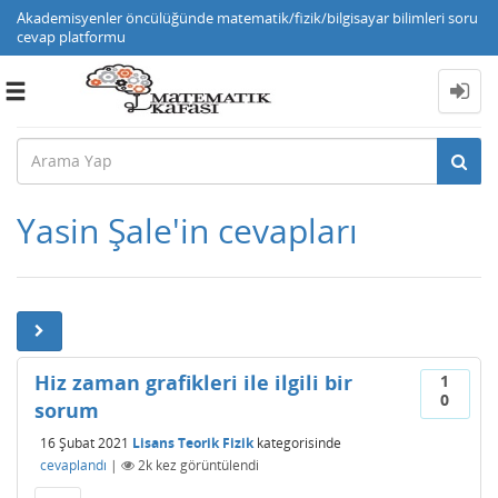
Akademisyenler öncülüğünde matematik/fizik/bilgisayar bilimleri soru
cevap platformu
Toggle
navigation
Yasin Şale'in cevapları
Hiz zaman grafikleri ile ilgili bir
1
0
sorum
16 Şubat 2021
Lisans Teorik Fizik
kategorisinde
cevaplandı
|
2k
kez görüntülendi