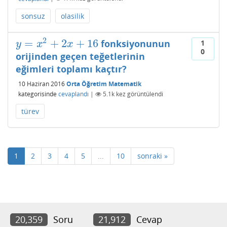
sonsuz
olasilik
2
=
+
2
+
16
fonksiyonunun
1
y
=
x
2
+
2
x
+
16
y
x
x
0
orijinden geçen teğetlerinin
eğimleri toplamı kaçtır?
10 Haziran 2016
Orta Öğretim Matematik
kategorisinde
cevaplandı
|
5.1k
kez görüntülendi
türev
1
2
3
4
5
...
10
sonraki »
20,359
Soru
21,912
Cevap