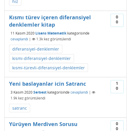
hız
Kısmı türev içeren diferansiyel
0
0
denklemler kitap
11 Kasım 2020
Lisans Matematik
kategorisinde
cevaplandı
|
1.3k
kez görüntülendi
diferansiyel-denklemler
kismi-diferansiyel-denklemler
kısmi-türevli-diferansiyel-denklemler
Yeni baslayanlar icin Satranc
1
0
3 Kasım 2020
Serbest
kategorisinde
cevaplandı
|
1.9k
kez görüntülendi
satranc
Yürüyen Merdiven Sorusu
0
0