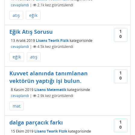
cevaplandı
|
2.1k
kez görüntülendi
atış
eğik
Eğik Atış Sorusu
1
0
13 Aralık 2019
Lisans Teorik Fizik
kategorisinde
cevaplandı
|
4.5k
kez görüntülendi
eğik
atış
Kuvvet alanında tanımlanan
1
0
vektörün yaptığı işi bulun.
8 Kasım 2019
Lisans Matematik
kategorisinde
cevaplandı
|
2.9k
kez görüntülendi
mat
dalga parçacık farkı
1
0
15 Ekim 2019
Lisans Teorik Fizik
kategorisinde