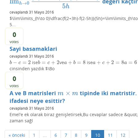
lim
değeri kaçtır
lim
h
→
0
f
(
2
+
3
h
)
−
f
(
2
−
5
h
)
5
h
→
0
h
5
h
cevaplandı
31 Mayıs 2016
$\lim\limits_{h\to 0}\dfrac{f(2+3h)-f(2-5h)}{5h}=\lim\limits_{h\to
5...
0
votes
Sayi basamaklari
cevaplandı
31 Mayıs 2016
−
=
2
=
+
2
+
=
8
+
+
2
=
8
=
6
ise
ve
ise
b
−
c
=
2
b
=
c
+
2
a
+
b
=
8
a
+
c
+
2
=
8
a
=
6
−
c
b
c
b
c
a
b
a
c
a
cinsinden yazdık $\Bo
0
votes
×
A ve B matrisleri
tipinde iki matristir
m
×
m
m
m
ifadesi neye esittir?
cevaplandı
31 Mayıs 2016
Emel'e ek olarak biraz genişletirsek,Bu cevaplar sadece &quot
zaman sağl
« önceki
1
...
6
7
8
9
10
11
12