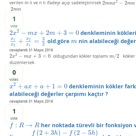
2
2
−
2
verilen m li ve n li ifadeyi açıp sadeleştirirsek
2
m
n
x
2
−
2
m
n
=
0
m
n
x
m
n
2
2
m
n
m
n
1
vote
2
2
−
+
2
+
3
=
0
denkleminin kökler
2
x
2
−
m
x
+
2
m
+
3
=
0
x
m
x
m
3
x
x
+
=
old.göre
nin alabileceği değer
1
2
x
1
x
2
+
x
2
x
1
=
3
2
m
m
2
x
x
2
1
cevaplandı
31 Mayıs 2016
2
2
−
+
3
=
0
/
2
oldugundan kökler toplamı
kökler
2
x
2
−
m
x
+
3
=
0
m
/
2
x
m
x
m
düzenlersek
0
votes
2
+
+
+
1
=
0
denkleminin kökler far
x
2
+
a
x
+
a
+
1
=
0
x
a
x
a
alabileceği değerler çarpımı kaçtır ?
cevaplandı
31 Mayıs 2016
1
vote
:
→
her noktada türevli bir fonksiyon
f
:
R
→
R
f
R
R
(
2
+
3
)
−
(
2
−
5
)
f
h
f
h