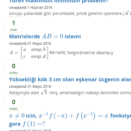
Türev maximum minimum problemi?
cevaplandı
1 Haziran 2016
′
|
soruyu yukardaki gibi yorumladık, şimdi gelelim işlemlere,
|
A
′
A
1
vote
=
0
Matrislerde
islemi
A
B
=
0
A
B
cevaplandı
31 Mayıs 2016
;
[
]
a
a
m
p
b
=
$B=\left[ \begin{matrix} x&amp;y
A
=
[
a
a
m
p
;
b
c
a
m
p
;
d
]
A
;
c
a
m
p
d
0
votes
Yüksekliği kök 3 cm olan eşkenar ücgenin ala
cevaplandı
31 Mayıs 2016
–
√
3
dolayısıyla alan
imiş, anlamadıgın noktayı kesinlikle sorma
3
0
votes
−
1
−
1
≠
0
(
−
)
+
=
icin,
(
)
fonksiyo
x
≠
0
x
−
1
f
(
−
x
)
+
f
(
x
−
1
)
=
x
x
x
f
x
f
x
x
(
1
)
=
?
gore
f
(
1
)
=
?
f
cevaplandı
31 Mayıs 2016