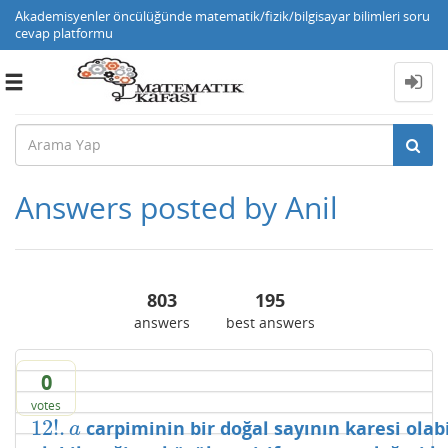
Akademisyenler öncülüğünde matematik/fizik/bilgisayar bilimleri soru
cevap platformu
Toggle
navigation
Answers posted by Anil
803
195
answers
best answers
0
votes
12
!
.
carpiminin bir doğal sayının karesi olab
12
!
.
a
a