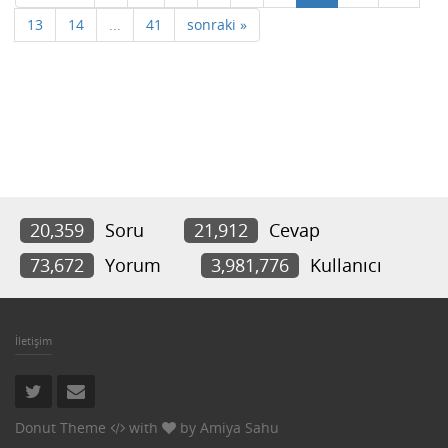
13
14
...
41
sonraki »
20,359
Soru
21,912
Cevap
73,672
Yorum
3,981,776
Kullanıcı
İletişim
Donut Theme
with
by
Amiya Sahu