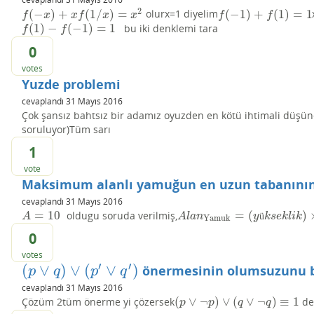
2
(
−
)
+
(
1
/
)
=
(
−
1
)
+
(
1
)
=
1
olurx=1 diyelim
f
(
−
x
)
+
x
f
(
1
/
x
)
=
x
2
f
(
−
1
)
+
f
(
1
)
=
1
f
x
x
f
x
x
f
f
(
1
)
−
(
−
1
)
=
1
bu iki denklemi tara
f
(
1
)
−
f
(
−
1
)
=
1
f
f
0
votes
Yuzde problemi
cevaplandı
31 Mayıs 2016
Çok şansız bahtsız bir adamız oyuzden en kötü ihtimali düşüne
soruluyor)Tüm sarı
1
vote
Maksimum alanlı yamuğun en uzun tabanının
cevaplandı
31 Mayıs 2016
=
10
=
(
)
oldugu soruda verilmiş,
A
=
10
A
l
a
n
Yamuk
=
(
y
ü
k
s
e
k
l
i
k
)
×
(
o
r
t
a
t
ü
A
A
l
a
n
y
k
s
e
k
l
i
k
Yamuk
0
votes
′
′
(
∨
)
∨
(
∨
)
önermesinin olumsuzunu 
(
p
∨
q
)
∨
(
p
′
∨
q
′
)
p
q
p
q
cevaplandı
31 Mayıs 2016
(
∨
¬
)
∨
(
∨
¬
)
≡
1
Çözüm 2tüm önerme yi çözersek
der
(
p
∨
¬
p
)
∨
(
q
∨
¬
q
)
≡
1
p
p
q
q