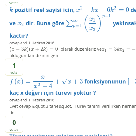
votes
2
2
−
−
6
=
0
pozitif reel sayisi icin,
de
k
x
2
−
k
x
−
6
k
2
=
0
k
x
k
x
k
−
1
p
(
)
x
1
∞
ve
dir. Buna göre
∑
yakinsak
x
2
∑
p
=
1
∞
(
x
1
x
2
)
p
−
1
x
2
=
1
p
x
2
kactir?
cevaplandı
1 Haziran 2016
(
−
3
)
(
+
2
)
=
0
=
3
=
olarak düzenleriz ve
(
x
−
3
k
)
(
x
+
2
k
)
=
0
x
1
=
3
k
x
2
=
−
2
k
x
k
x
k
x
k
x
1
2
oldugundan dizinin gen
1
vote
−
−
−
−
−
x
√
(
)
=
+
+
3
[
−
fonksiyonunun
f
(
x
)
=
x
x
2
−
4
+
x
+
3
[
−
3
f
x
x
2
−
4
x
kaç x değeri için türevi yoktur ?
cevaplandı
1 Haziran 2016
Evet cevap &quot;3 tane&quot; Türev tanımı verilirken herha
de
0
votes