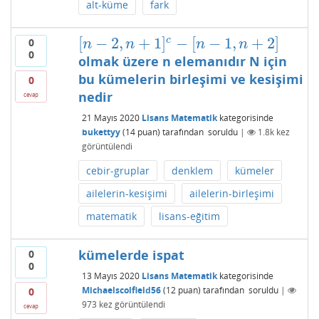
alt-küme
fark
[
−
2
,
+
1
]
−
[
−
1
,
+
2
]
c
0
[
n
−
2
,
n
+
1
]
c
−
[
n
−
1
,
n
+
2
]
n
n
n
n
0
olmak üzere n elemanıdır N için
bu kümelerin birleşimi ve kesişimi
0
nedir
cevap
21 Mayıs 2020
Lisans Matematik
kategorisinde
bukettyy
(
14
puan)
tarafından
soruldu
|
1.8k
kez
görüntülendi
cebir-gruplar
denklem
kümeler
ailelerin-kesişimi
ailelerin-birleşimi
matematik
lisans-eğitim
kümelerde ispat
0
0
13 Mayıs 2020
Lisans Matematik
kategorisinde
Michaelscolfield56
(
12
puan)
tarafından
soruldu
|
0
973
kez görüntülendi
cevap