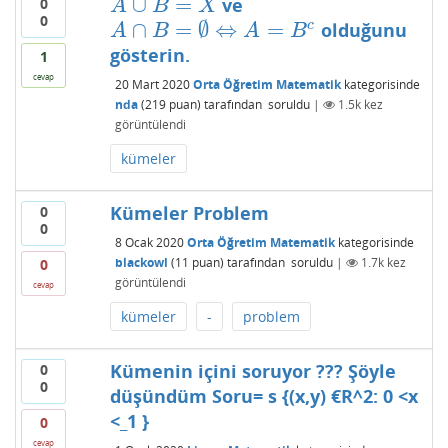
∪
=
ve
0
A
∪
B
=
X
A
B
X
0
∩
=
∅
⇔
=
c
olduğunu
A
∩
B
=
∅
⇔
A
=
B
c
A
B
A
B
gösterin.
1
cevap
20 Mart 2020
Orta Öğretim Matematik
kategorisinde
nda
(
219
puan)
tarafından
soruldu
|
1.5k
kez
görüntülendi
kümeler
Kümeler Problem
0
0
8 Ocak 2020
Orta Öğretim Matematik
kategorisinde
blackowl
(
11
puan)
tarafından
soruldu
|
1.7k
kez
0
görüntülendi
cevap
kümeler
-
problem
Kümenin içini soruyor ??? Şöyle
0
0
düşündüm Soru= s {(x,y) €R^2: 0 <x
<_1 }
0
cevap