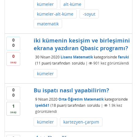
kümeler
alt-küme
kümeler-alt-küme
-soyut
matematik
iki kümenin kesişim ve birleşimini
0
0
ekrana yazdıran Qbasic programı?
0
30 Nisan 2020
Lisans Matematik
kategorisinde
faruki
(
11
puan)
tarafından
soruldu
|
901
kez görüntülendi
cevap
kümeler
Bu ispatı nasıl yapabilirim?
0
0
9 Nisan 2020
Orta Öğretim Matematik
kategorisinde
ipek541
(
18
puan)
tarafından
soruldu
|
1.9k
kez
1
görüntülendi
cevap
kümeler
kartezyen-çarpım