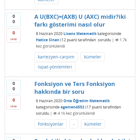
A U(BXC)=(AXB) U (AXC) midir?iki
0
0
farkı gösterimi nasıl olur
0
8 Haziran 2020
Lisans Matematik
kategorisinde
Hatice Sinan
(
12
puan)
tarafından
soruldu
|
1.7k
cevap
kez görüntülendi
kartezyen-carpim
kümeler
ispat-yöntemleri
Fonksiyon ve Ters Fonksiyon
0
0
hakkında bir soru
0
6 Haziran 2020
Orta Öğretim Matematik
kategorisinde
egemen4552
(
17
puan)
tarafından
cevap
soruldu
|
4.1k
kez görüntülendi
fonksiyonlar
-
kümeler