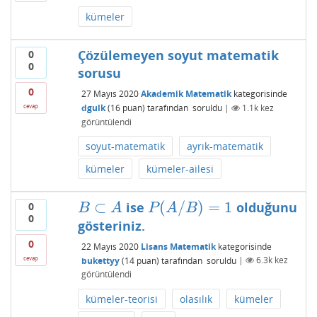
kümeler
Çözülemeyen soyut matematik
0
0
sorusu
0
27 Mayıs 2020
Akademik Matematik
kategorisinde
dgulk
(
16
puan)
tarafından
soruldu
|
1.1k
kez
cevap
görüntülendi
soyut-matematik
ayrık-matematik
kümeler
kümeler-ailesi
⊂
(
/
)
=
1
ise
olduğunu
0
B
⊂
A
P
(
A
/
B
)
=
1
B
A
P
A
B
0
gösteriniz.
0
22 Mayıs 2020
Lisans Matematik
kategorisinde
cevap
bukettyy
(
14
puan)
tarafından
soruldu
|
6.3k
kez
görüntülendi
kümeler-teorisi
olasılık
kümeler