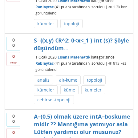
1 Ocak 2020
Lisans Matematik
kategorisinde
Rabiaytac
(
41
puan)
tarafından
soruldu
|
1.2k
kez
görüntülendi
kümeler
topoloji
S={(x,y) €R^2: 0<x<_1 } int (s)? Şöyle
0
0
düşündüm...
0
1 Ocak 2020
Lisans Matematik
kategorisinde
Rabiaytac
(
41
puan)
tarafından
soruldu
|
813
kez
cevap
görüntülendi
analiz
alt-küme
topoloji
kümeler
küme
kumeler
cebirsel-topoloji
A=(0,5) olmak üzere intA=boskume
0
0
midir ?? Mantığıma yatmıyor asla
Lütfen yardımcı olur musunuz?
0