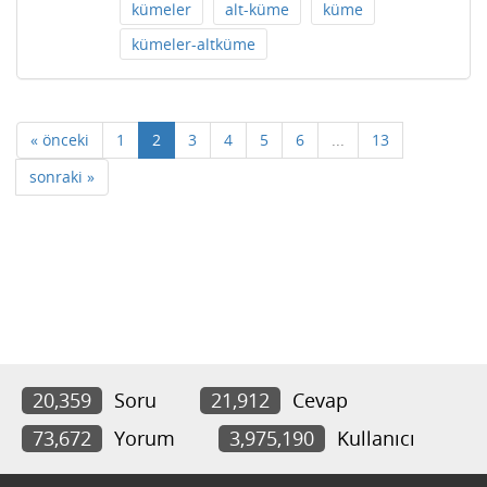
kümeler
alt-küme
küme
kümeler-altküme
« önceki
1
2
3
4
5
6
...
13
sonraki »
20,359
Soru
21,912
Cevap
73,672
Yorum
3,975,190
Kullanıcı