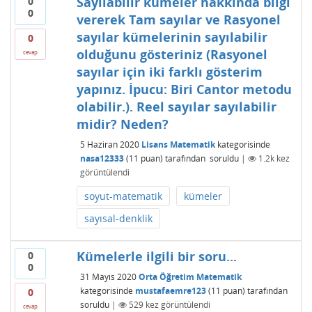
Sayılabilir kümeler hakkında bilgi
0
0
vererek Tam sayılar ve Rasyonel
sayılar kümelerinin sayılabilir
0
olduğunu gösteriniz (Rasyonel
cevap
sayılar için iki farklı gösterim
yapınız. İpucu: Biri Cantor metodu
olabilir.). Reel sayılar sayılabilir
midir? Neden?
5 Haziran 2020
Lisans Matematik
kategorisinde
nasa12333
(
11
puan)
tarafından
soruldu
|
1.2k
kez
görüntülendi
soyut-matematik
kümeler
sayısal-denklik
Kümelerle ilgili bir soru...
0
0
31 Mayıs 2020
Orta Öğretim Matematik
kategorisinde
mustafaemre123
(
11
puan)
tarafından
0
soruldu
|
529
kez görüntülendi
cevap