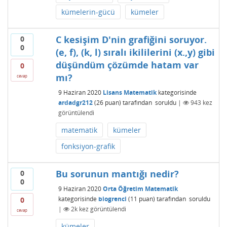
kümelerin-gücü
kümeler
C kesişim D'nin grafiğini soruyor.
0
0
(e, f), (k, l) sıralı ikililerini (x.,y) gibi
düşündüm çözümde hatam var
0
mı?
cevap
9 Haziran 2020
Lisans Matematik
kategorisinde
ardadgr212
(
26
puan)
tarafından
soruldu
|
943
kez
görüntülendi
matematik
kümeler
fonksiyon-grafik
Bu sorunun mantığı nedir?
0
0
9 Haziran 2020
Orta Öğretim Matematik
kategorisinde
biogrenci
(
11
puan)
tarafından
soruldu
0
|
2k
kez görüntülendi
cevap
kümeler