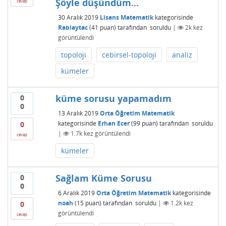
Şöyle düşündüm...
cevap
30 Aralık 2019
Lisans Matematik
kategorisinde
Rabiaytac
(
41
puan)
tarafından
soruldu
|
2k
kez
görüntülendi
topoloji
cebirsel-topoloji
analiz
kümeler
küme sorusu yapamadım
0
0
13 Aralık 2019
Orta Öğretim Matematik
kategorisinde
Erhan Ecer
(
99
puan)
tarafından
soruldu
0
|
1.7k
kez görüntülendi
cevap
kümeler
Sağlam Küme Sorusu
0
0
6 Aralık 2019
Orta Öğretim Matematik
kategorisinde
noah
(
15
puan)
tarafından
soruldu
|
1.2k
kez
0
görüntülendi
cevap