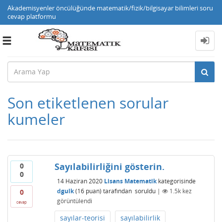
Akademisyenler öncülüğünde matematik/fizik/bilgisayar bilimleri soru
cevap platformu
Toggle
navigation
Son etiketlenen sorular
kumeler
Sayılabilirliğini gösterin.
0
0
14 Haziran 2020
Lisans Matematik
kategorisinde
dgulk
(
16
puan)
tarafından
soruldu
|
1.5k
kez
0
görüntülendi
cevap
sayılar-teorisi
sayılabilirlik