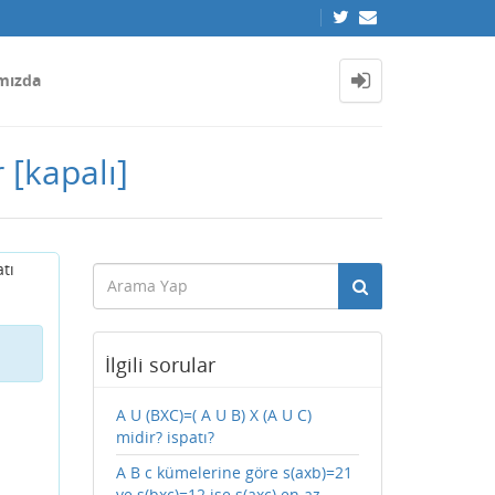
mızda
r
[kapalı]
tı
İlgili sorular
A U (BXC)=( A U B) X (A U C)
midir? ispatı?
A B c kümelerine göre s(axb)=21
ve s(bxc)=12 ise s(axc) en az