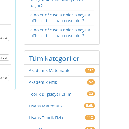
kaçtır?
a böler b*c ise a böler b veya a
böler c dir. ispatı nasıl olur?
a böler b*c ise a böler b veya a
böler c dir. ispatı nasıl olur?
apla
Tüm kategoriler
apla
Akademik Matematik
737
apla
Akademik Fizik
52
Teorik Bilgisayar Bilimi
32
Lisans Matematik
5.6k
Lisans Teorik Fizik
112