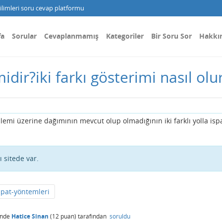
limleri soru cevap platformu
fa
Sorular
Cevaplanmamış
Kategoriler
Bir Soru Sor
Hakkı
dir?iki farkı gösterimi nasıl olu
lemi üzerine dağımının mevcut olup olmadığının iki farklı yolla ispa
 sitede var.
spat-yöntemleri
inde
Hatice Sinan
(
12
puan)
tarafından
soruldu