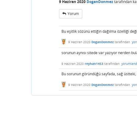
9 Haziran 2020
DoganDonmez
tarafından
ka
Yorum
Bu eşitlik sözünü ettiğin dağılma özelliği deği
9 Haziran 2020
DoganDonmez
tarafından
yor
sorunun aynısı sitede var yazıyor nerden bul
9 Haziran 2020
reyhan1453
tarafından
yorumland
Bu sorunun göründüğü sayfada, sağ üstteki, "
9 Haziran 2020
DoganDonmez
tarafından
yor