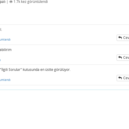
palı
|
1.7k
kez görüntülendi
l.
Cev
umlandı
abilirim
Cev
ı
İlgili Sorular" kutusunda en üstte görülüyor.
Cev
umlandı