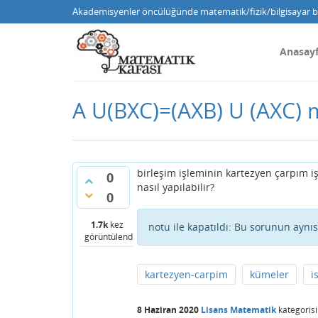
Akademisyenler öncülüğünde matematik/fizik/bilgisayar bi
Anasay
A U(BXC)=(AXB) U (AXC) mi
birleşim işleminin kartezyen çarpım iş
0
nasıl yapılabilir?
0
1.7k
kez
notu ile kapatıldı:
Bu sorunun aynısı
görüntülendi
kartezyen-carpim
kümeler
i
8 Haziran 2020
Lisans Matematik
kategoris