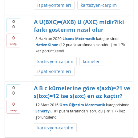
ispat-yöntemleri
kartezyen-carpim
A U(BXC)=(AXB) U (AXC) midir?iki
0
0
farkı gösterimi nasıl olur
0
8 Haziran 2020
Lisans Matematik
kategorisinde
Hatice Sinan
(
12
puan)
tarafından
soruldu
|
1.7k
cevap
kez görüntülendi
kartezyen-carpim
kümeler
ispat-yöntemleri
A B c kümelerine göre s(axb)=21 ve
0
0
s(bxc)=12 ise s(axc) en az kaçtır?
0
12 Mart 2016
Orta Öğretim Matematik
kategorisinde
Scherzy
(
101
puan)
tarafından
soruldu
|
1.7k
kez
cevap
görüntülendi
kartezyen-carpim