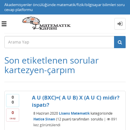
Akademisyenler öncülüğünde matematik/fizik/bilgisayar bilimleri soru
cevap platformu
Toggle
navigation
Son etiketlenen sorular
kartezyen-çarpım
A U (BXC)=( A U B) X (A U C) midir?
0
0
ispatı?
0
8 Haziran 2020
Lisans Matematik
kategorisinde
Hatice Sinan
(
12
puan)
tarafından
soruldu
|
891
cevap
kez görüntülendi