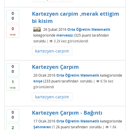
Kartezyen carpim ,merak ettigim
0
0
bi kisim
0
26 Şubat 2016
Orta Öğretim Matematik
kategorisinde
merveozz
(
325
puan)
tarafından
cevap
soruldu
|
3.2k
kez görüntülendi
kartezyen-carpim
Kartezyen Çarpım
0
0
20 Ocak 2016
Orta Öğretim Matematik
kategorisinde
bnqe
(
233
puan)
tarafından
soruldu
|
6.5k
kez
1
görüntülendi
cevap
kartezyen-carpim
Kartezyen Çarpım - Bağıntı
0
0
17 Ocak 2016
Orta Öğretim Matematik
kategorisinde
Şahmeran
(
1.2k
puan)
tarafından
soruldu
|
1.6k
2