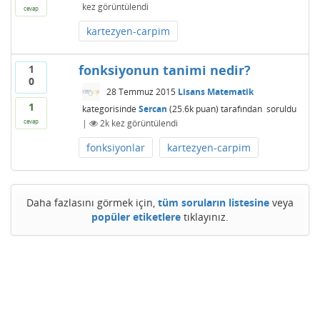
kez görüntülendi
cevap
kartezyen-carpim
fonksiyonun tanimi nedir?
1
0
28 Temmuz 2015
Lisans Matematik
1
kategorisinde
Sercan
(
25.6k
puan)
tarafından
soruldu
|
2k
kez görüntülendi
cevap
fonksiyonlar
kartezyen-carpim
Daha fazlasını görmek için,
tüm soruların listesine
veya
popüler etiketlere
tıklayınız.