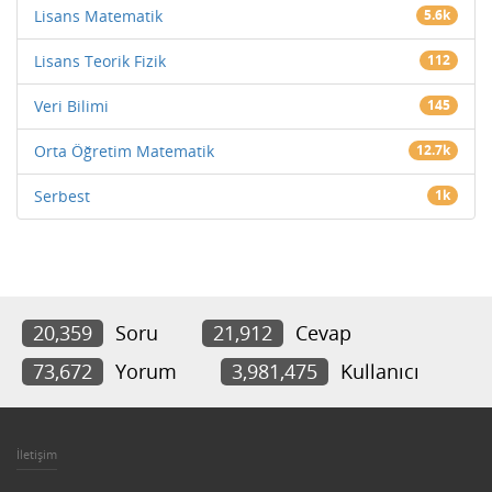
Lisans Matematik
5.6k
Lisans Teorik Fizik
112
Veri Bilimi
145
Orta Öğretim Matematik
12.7k
Serbest
1k
20,359
Soru
21,912
Cevap
73,672
Yorum
3,981,475
Kullanıcı
İletişim