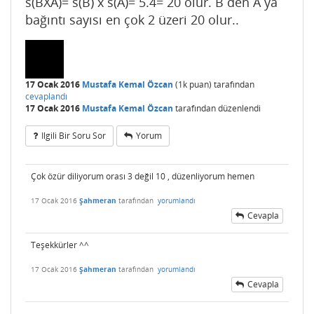
s(BXA)= s(B) x s(A)= 5.4= 20 olur. B den A ya
bağıntı sayısı en çok 2 üzeri 20 olur..
17 Ocak 2016
Mustafa Kemal Özcan
(
1k
puan)
tarafından
cevaplandı
17 Ocak 2016
Mustafa Kemal Özcan
tarafından
düzenlendi
Ilgili Bir Soru Sor
Yorum
Çok özür diliyorum orası 3 değil 10 , düzenliyorum hemen
17 Ocak 2016
Şahmeran
tarafından
yorumlandı
Cevapla
Teşekkürler ^^
17 Ocak 2016
Şahmeran
tarafından
yorumlandı
Cevapla