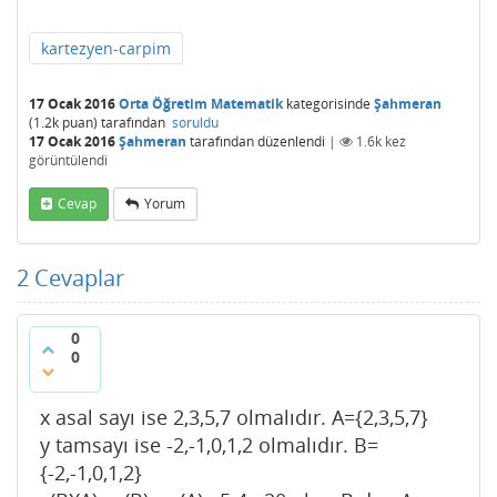
kartezyen-carpim
17 Ocak 2016
Orta Öğretim Matematik
kategorisinde
Şahmeran
(
1.2k
puan)
tarafından
soruldu
17 Ocak 2016
Şahmeran
tarafından
düzenlendi
|
1.6k
kez
görüntülendi
Cevap
Yorum
2
Cevaplar
0
0
x asal sayı ise 2,3,5,7 olmalıdır. A={2,3,5,7}
y tamsayı ise -2,-1,0,1,2 olmalıdır. B=
{-2,-1,0,1,2}