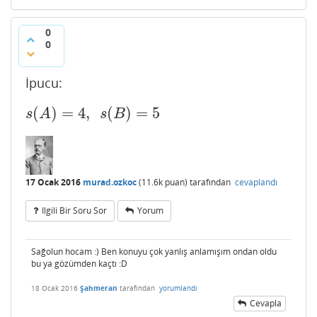
0
0
İpucu:
(
)
=
4
,
(
)
=
5
s
(
A
)
=
4
,
s
(
B
)
=
5
s
A
s
B
17 Ocak 2016
murad.ozkoc
(
11.6k
puan)
tarafından
cevaplandı
Ilgili Bir Soru Sor
Yorum
Sağolun hocam :) Ben konuyu çok yanlış anlamışım ondan oldu
bu ya gözümden kaçtı :D
18 Ocak 2016
Şahmeran
tarafından
yorumlandı
Cevapla