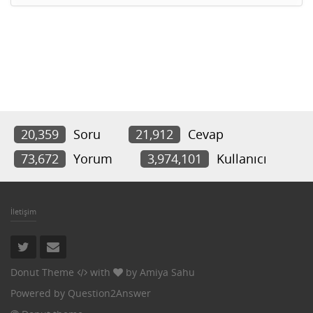
20,359
Soru
21,912
Cevap
73,672
Yorum
3,974,101
Kullanıcı
İletişim
Donut Theme
with
by
Amiya Sahu
Powered by
Question2Answer