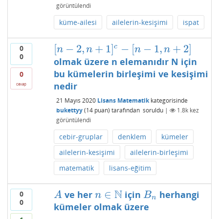
görüntülendi
küme-ailesi
ailelerin-kesişimi
ispat
[
−
2
,
+
1
]
−
[
−
1
,
+
2
]
c
0
[
n
−
2
,
n
+
1
]
c
−
[
n
−
1
,
n
+
2
]
n
n
n
n
0
olmak üzere n elemanıdır N için
bu kümelerin birleşimi ve kesişimi
0
nedir
cevap
21 Mayıs 2020
Lisans Matematik
kategorisinde
bukettyy
(
14
puan)
tarafından
soruldu
|
1.8k
kez
görüntülendi
cebir-gruplar
denklem
kümeler
ailelerin-kesişimi
ailelerin-birleşimi
matematik
lisans-eğitim
N
∈
ve her
için
herhangi
0
A
n
∈
N
B
n
A
n
B
n
0
kümeler olmak üzere