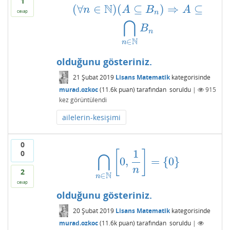
1
N
(
∀
∈
)
(
⊆
)
⇒
⊆
(
∀
n
∈
N
)
(
A
⊆
B
n
)
⇒
A
⊆
⋂
n
∈
N
B
n
n
A
B
A
cevap
n
⋂
B
n
N
∈
n
olduğunu gösteriniz.
21 Şubat 2019
Lisans Matematik
kategorisinde
murad.ozkoc
(
11.6k
puan)
tarafından
soruldu
|
915
kez görüntülendi
ailelerin-kesişimi
0
1
0
[
]
⋂
0
,
=
{
0
}
⋂
n
∈
N
[
0
,
1
n
]
=
{
0
}
n
2
N
∈
n
cevap
olduğunu gösteriniz.
20 Şubat 2019
Lisans Matematik
kategorisinde
murad.ozkoc
(
11.6k
puan)
tarafından
soruldu
|