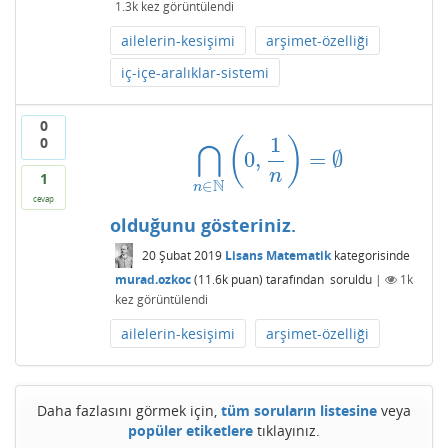
1.3k
kez görüntülendi
ailelerin-kesişimi
arşimet-özelliği
iç-içe-aralıklar-sistemi
0
1
0
(
)
⋂
0
,
=
∅
⋂
n
∈
N
(
0
,
1
n
)
=
∅
n
1
N
∈
n
cevap
olduğunu gösteriniz.
20 Şubat 2019
Lisans Matematik
kategorisinde
murad.ozkoc
(
11.6k
puan)
tarafından
soruldu
|
1k
kez görüntülendi
ailelerin-kesişimi
arşimet-özelliği
Daha fazlasını görmek için,
tüm soruların listesine
veya
popüler etiketlere
tıklayınız.