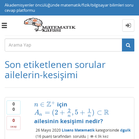
Akademisyenler öncülüğünde matematik/fizik/bilgisayar bilimleri soru
cevap platformu
Toggle
navigation
Son etiketlenen sorular
ailelerin-kesişimi
+
Z
∈
için
0
n
∈
Z
+
n
0
2
1
R
=
(
2
+
,
5
+
)
⊂
A
n
=
(
2
+
2
n
,
5
+
1
n
)
⊂
R
A
n
n
n
0
ailesinin kesişimi nedir?
cevap
26 Mayıs 2020
Lisans Matematik
kategorisinde
dgulk
(
16
puan)
tarafından
soruldu
|
4.9k
kez