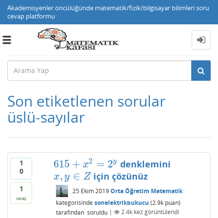
Akademisyenler öncülüğünde matematik/fizik/bilgisayar bilimleri soru
cevap platformu
Toggle
navigation
Son etiketlenen sorular
üslü-sayılar
2
615
+
=
2
y
denklemini
1
615
+
x
2
=
2
y
x
0
,
∈
için çözünüz
x
,
y
∈
Z
x
y
Z
1
25 Ekim 2019
Orta Öğretim Matematik
cevap
kategorisinde
sonelektrikbukucu
(
2.9k
puan)
tarafından
soruldu
|
2.4k
kez görüntülendi