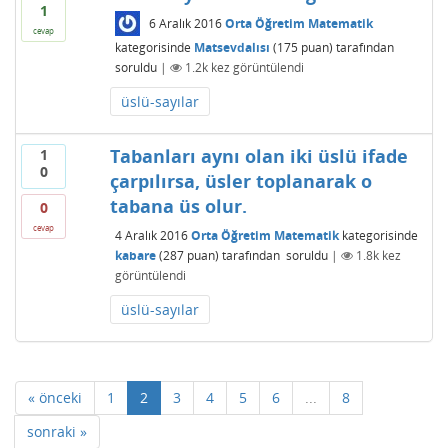
1
6 Aralık 2016
Orta Öğretim Matematik
cevap
kategorisinde
Matsevdalısı
(
175
puan)
tarafından
soruldu
|
1.2k
kez görüntülendi
üslü-sayılar
Tabanları aynı olan iki üslü ifade
1
0
çarpılırsa, üsler toplanarak o
tabana üs olur.
0
cevap
4 Aralık 2016
Orta Öğretim Matematik
kategorisinde
kabare
(
287
puan)
tarafından
soruldu
|
1.8k
kez
görüntülendi
üslü-sayılar
« önceki
1
2
3
4
5
6
...
8
sonraki »