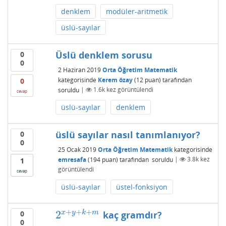
denklem
modüler-aritmetik
üslü-sayılar
Üslü denklem sorusu
0
0
2 Haziran 2019
Orta Öğretim Matematik
kategorisinde
Kerem özay
(
12
puan)
tarafından
0
soruldu
|
1.6k
kez görüntülendi
cevap
üslü-sayılar
denklem
üslü sayılar nasıl tanımlanıyor?
0
0
25 Ocak 2019
Orta Öğretim Matematik
kategorisinde
emresafa
(
194
puan)
tarafından
soruldu
|
3.8k
kez
1
görüntülendi
cevap
üslü-sayılar
üstel-fonksiyon
+
+
+
2
x
y
k
m
0
kaç gramdır?
2
x
+
y
+
k
+
m
0