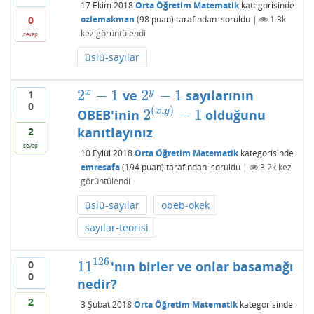
17 Ekim 2018
Orta Öğretim Matematik
kategorisinde
0
ozlemakman
(
98
puan)
tarafından
soruldu
|
1.3k
kez görüntülendi
cevap
üslü-sayılar
2
−
1
2
−
1
x
y
ve
sayılarının
1
2
x
−
1
2
y
−
1
0
(
,
)
2
−
1
x
y
OBEB'inin
olduğunu
2
(
x
,
y
)
−
1
kanıtlayınız
2
cevap
10 Eylül 2018
Orta Öğretim Matematik
kategorisinde
emresafa
(
194
puan)
tarafından
soruldu
|
3.2k
kez
görüntülendi
üslü-sayılar
obeb-okek
sayılar-teorisi
126
11
0
'nın birler ve onlar basamağı
11
126
0
nedir?
2
3 Şubat 2018
Orta Öğretim Matematik
kategorisinde