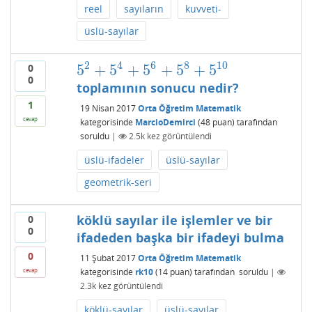
reel
sayıların
kuvveti-
üslü-sayılar
2
4
6
8
10
5
+
5
+
5
+
5
+
5
0
5
2
+
5
4
+
5
6
+
5
8
+
5
10
0
toplamının sonucu nedir?
1
19 Nisan 2017
Orta Öğretim Matematik
cevap
kategorisinde
MarcioDemirci
(
48
puan)
tarafından
soruldu
|
2.5k
kez görüntülendi
üslü-ifadeler
üslü-sayılar
geometrik-seri
köklü sayılar ile işlemler ve bir
0
0
ifadeden başka bir ifadeyi bulma
0
11 Şubat 2017
Orta Öğretim Matematik
kategorisinde
rk10
(
14
puan)
tarafından
soruldu
|
cevap
2.3k
kez görüntülendi
köklü-sayılar
üslü-sayılar