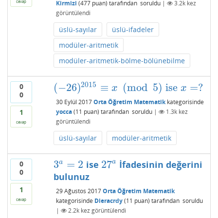
cevap
Kirmizi
(
477
puan)
tarafından
soruldu
|
3.2k
kez
görüntülendi
üslü-sayılar
üslü-ifadeler
modüler-aritmetik
modüler-aritmetik-bölme-bölünebilme
2015
(
−
26
)
≡
(
mod
5
)
ise
=
?
0
(
−
26
)
2015
≡
x
(
mod
5
)
ise
x
=
?
x
x
0
30 Eylül 2017
Orta Öğretim Matematik
kategorisinde
yocca
(
11
puan)
tarafından
soruldu
|
1.3k
kez
1
görüntülendi
cevap
üslü-sayılar
modüler-aritmetik
3
=
2
27
a
a
ise
İfadesinin değerini
0
3
a
=
2
27
a
0
bulunuz
1
29 Ağustos 2017
Orta Öğretim Matematik
kategorisinde
Dieracrdy
(
11
puan)
tarafından
soruldu
cevap
|
2.2k
kez görüntülendi