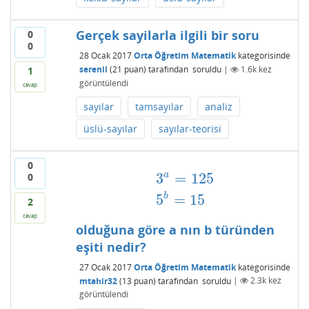
Gerçek sayilarla ilgili bir soru
0
0
28 Ocak 2017
Orta Öğretim Matematik
kategorisinde
serenil
(
21
puan)
tarafından
soruldu
|
1.6k
kez
1
görüntülendi
cevap
sayılar
tamsayılar
analiz
üslü-sayılar
sayılar-teorisi
0
a
3
=
125
0
3
a
=
125
5
b
=
15
b
5
=
15
2
cevap
olduğuna göre a nın b türünden
eşiti nedir?
27 Ocak 2017
Orta Öğretim Matematik
kategorisinde
mtahir32
(
13
puan)
tarafından
soruldu
|
2.3k
kez
görüntülendi