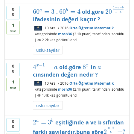
1
−
−
a
b
0
60
=
3
60
=
4
20
a
b
,
old.göre
60
a
=
3
60
b
=
4
20
1
−
a
−
b
1
−
1
−
a
0
ifadesinin değeri kaçtır ?
1
10 Aralık 2016
Orta Öğretim Matematik
cevap
kategorisinde
mosh36
(
2.1k
puan)
tarafından
soruldu
|
2.2k
kez görüntülendi
üslü-sayılar
−
1
x
4
=
8
x
0
old.göre
in
4
x
−
1
=
a
8
x
a
a
a
0
cinsinden değeri nedir ?
1
10 Aralık 2016
Orta Öğretim Matematik
cevap
kategorisinde
mosh36
(
2.1k
puan)
tarafından
soruldu
|
1.4k
kez görüntülendi
üslü-sayılar
2
=
3
a
b
0
eşitliğinde a ve b sıfırdan
2
a
=
3
b
0
+
a
b
2
=
?
farklı sayılardır.buna göre
2
a
+
b
b
=
?
b