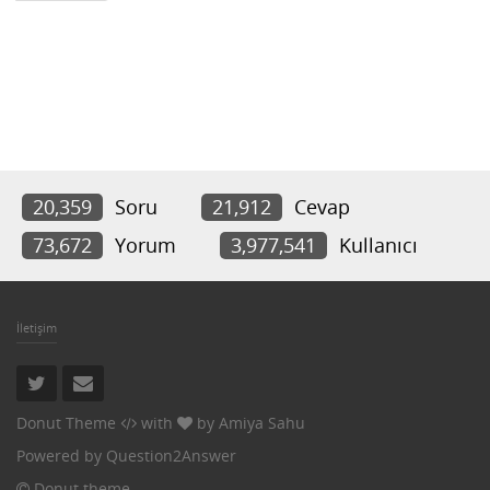
20,359
Soru
21,912
Cevap
73,672
Yorum
3,977,541
Kullanıcı
İletişim
Donut Theme
with
by
Amiya Sahu
Powered by
Question2Answer
Donut theme