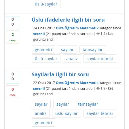
üslü-sayılar
Üslü ifadelerle ilgili bir soru
0
0
24 Ocak 2017
Orta Öğretim Matematik
kategorisinde
serenil
(
21
puan)
tarafından
soruldu
|
1.5k
kez
2
görüntülendi
cevap
geometri
sayılar
tamsayılar
üslü-sayılar
analiz
sayılar-teorisi
Sayilarla ilgili bir soru
0
0
22 Ocak 2017
Orta Öğretim Matematik
kategorisinde
serenil
(
21
puan)
tarafından
soruldu
|
1.9k
kez
0
görüntülendi
cevap
sayilar
sayılar
tamsayılar
analiz
üslü-sayılar
sayılar-teorisi
geometri