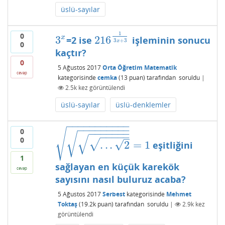
üslü-sayılar
1
0
3
216
x
=2 ise
işleminin sonucu
3
x
216
1
3
x
+
3
3
+
3
x
0
kaçtır?
0
5 Ağustos 2017
Orta Öğretim Matematik
cevap
kategorisinde
cemka
(
13
puan)
tarafından
soruldu
|
2.5k
kez görüntülendi
üslü-sayılar
üslü-denklemler
−
−
−
−
−
−
−
−
−
−
−
−
−
−
−
−
−
−
−
−
0
√
−
−
−
−
−
−
−
−
−
−
−
−
√
√
–
0
√
√
.
.
.
2
=
1
eşitliğini
.
.
.
2
=
1
1
sağlayan en küçük karekök
cevap
sayısını nasıl buluruz acaba?
5 Ağustos 2017
Serbest
kategorisinde
Mehmet
Toktaş
(
19.2k
puan)
tarafından
soruldu
|
2.9k
kez
görüntülendi