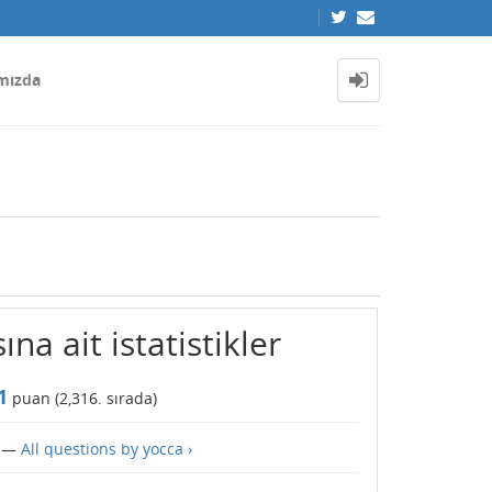
mızda
ına ait istatistikler
1
puan (
2,316
. sırada)
—
All questions by yocca ›