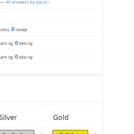
—
All answers by yocca ›
0
soru,
cevap
0
artı oy,
eksi oy
0
artı oy,
eksi oy
Silver
Gold