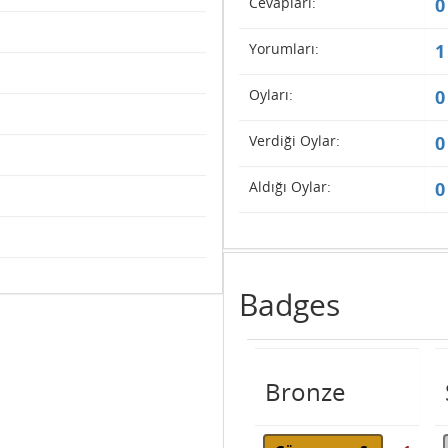
Cevapları:
0
Yorumları:
1
Oyları:
0
Verdiği Oylar:
0
Aldığı Oylar:
0
Badges
Bronze