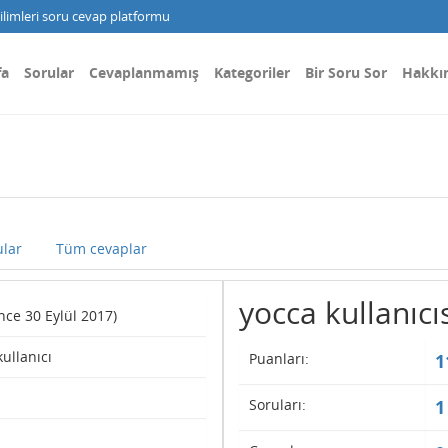
limleri soru cevap platformu
fa
Sorular
Cevaplanmamış
Kategoriler
Bir Soru Sor
Hakkı
lar
Tüm cevaplar
yocca kullanıcıs
since 30 Eylül 2017)
kullanıcı
Puanları:
1
Soruları:
1