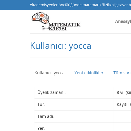
Akademisyenler öncülüğünde matematik/fizik/bilgisayar bi
Anasay
Kullanıcı: yocca
Kullanıcı: yocca
Yeni etkinlikler
Tüm soru
Üyelik zamanı:
8 yıl (
Tür:
Kayıtlı 
Tam adı:
Yer: