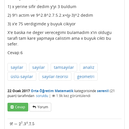
1) x yerine sifir dedim y'yi 3 buldum
2) 9!'i actim ve 9^2.8^2.7.5.2.x=(y-3)^2 dedim
3) x'e 75 verdigimde y buyuk cikiyor
X'e baska ne deger verecegimi bulamadim x'in oldugu
tarafi tam kare yapmaya calistim ama x buyuk cikti bu
sefer.
Cevap:6
sayilar
sayılar
tamsayılar
analiz
üslü-sayılar
sayılar-teorisi
geometri
22 Ocak 2017
Orta Öğretim Matematik
kategorisinde
serenil
(
21
puan)
tarafından
soruldu
|
1.9k
kez görüntülendi
Cevap
Yorum
7
4
9
!
=
2
.3
.7
.5
9
!
=
2
7
.3
4
.7
.5