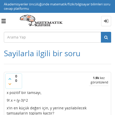
Akademisyenler öncülüğünde matematik/fizik/bilgisayar bilimleri soru
cevap platformu
Toggle
navigation
Sayilarla ilgili bir soru
0
1.9k
kez
0
görüntülendi
x pozitif bir tamsayı,
9!.x = (y-3)^2
x'in en küçük değeri için, y yerine yazilabilecek
tamsayilarin toplamı kactir?