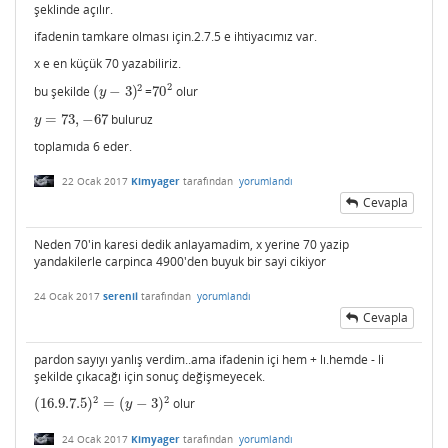
şeklinde açılır.
ifadenin tamkare olması için.2.7.5 e ihtiyacımız var.
x e en küçük 70 yazabiliriz.
2
2
bu şekilde
(
−
3
)
=
70
olur
(
y
−
3
)
2
70
2
y
=
73
,
−
67
buluruz
y
=
73
,
−
67
y
toplamıda 6 eder.
22 Ocak 2017
Kimyager
tarafından
yorumlandı
Cevapla
Neden 70'in karesi dedik anlayamadim, x yerine 70 yazip
yandakilerle carpinca 4900'den buyuk bir sayi cikiyor
24 Ocak 2017
serenil
tarafından
yorumlandı
Cevapla
pardon sayıyı yanlış verdim..ama ifadenin içi hem + lı.hemde - li
şekilde çıkacağı için sonuç değişmeyecek.
2
2
(
16.9.7.5
)
=
(
−
3
)
olur
(
16.9.7.5
)
2
=
(
y
−
3
)
2
y
24 Ocak 2017
Kimyager
tarafından
yorumlandı