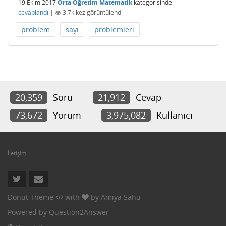
19 Ekim 2017
Orta Öğretim Matematik
kategorisinde
cevaplandı
|
3.7k
kez görüntülendi
problem
sayı
problemleri
20,359
Soru
21,912
Cevap
73,672
Yorum
3,975,082
Kullanıcı
İletişim
Donut Theme
with
by
Amiya Sahu
Powered by
Question2Answer