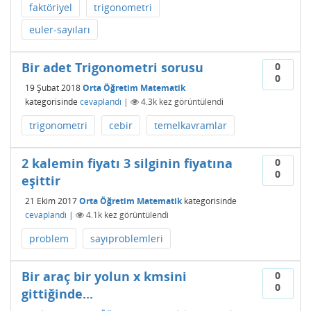
faktöriyel
trigonometri
euler-sayıları
Bir adet Trigonometri sorusu
0
0
19 Şubat 2018
Orta Öğretim Matematik
kategorisinde
cevaplandı
|
4.3k
kez görüntülendi
trigonometri
cebir
temelkavramlar
2 kalemin fiyatı 3 silginin fiyatına
0
0
eşittir
21 Ekim 2017
Orta Öğretim Matematik
kategorisinde
cevaplandı
|
4.1k
kez görüntülendi
problem
sayıproblemleri
Bir araç bir yolun x kmsini
0
0
gittiğinde...