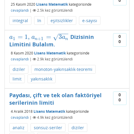
0
25 Kasım 2020
Lisans Matematik
kategorisinde
cevaplandı
|
2.5k
kez görüntülendi
integral
ln
eşitsizlikler
e-sayısı
−
−
−
=
1
,
=
3
√
Dizisinin
a
1
=
1
,
a
n
+
1
=
3
a
n
0
a
a
a
1
+
1
n
n
0
Limitini Bulalım.
8 Kasım 2020
Lisans Matematik
kategorisinde
cevaplandı
|
2.9k
kez görüntülendi
diziler
monoton-yakınsaklık-teoremi
limit
yakınsaklık
Paydası, çift ve tek olan faktöriyel
0
0
serilerinin limiti
4 Aralık 2018
Lisans Matematik
kategorisinde
cevaplandı
|
4.9k
kez görüntülendi
analiz
sonsuz-seriler
diziler