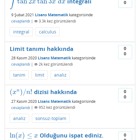
∫
tan
2
tan
3
integrali
∫
tan
2
x
tan
3
x
d
x
x
x
d
x
0
9 Şubat 2021
Lisans Matematik
kategorisinde
cevaplandı
|
3.3k
kez görüntülendi
integral
calculus
Limit tanımı hakkında
0
0
28 Kasım 2020
Lisans Matematik
kategorisinde
cevaplandı
|
2k
kez görüntülendi
tanim
limit
analiz
(
)
/
!
n
dizisi hakkında
(
x
n
)
/
n
!
0
x
n
0
27 Kasım 2020
Lisans Matematik
kategorisinde
cevaplandı
|
952
kez görüntülendi
analiz
sonsuz-toplam
ln
(
)
≤
Olduğunu ispat ediniz.
ln
(
x
)
≤
x
0
x
x