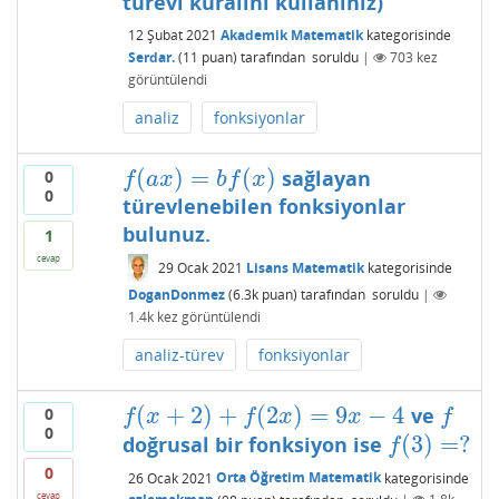
türevi kuralını kullanınız)
12 Şubat 2021
Akademik Matematik
kategorisinde
Serdar.
(
11
puan)
tarafından
soruldu
|
703
kez
görüntülendi
analiz
fonksiyonlar
(
)
=
(
)
sağlayan
0
f
(
a
x
)
=
b
f
(
x
)
f
a
x
b
f
x
0
türevlenebilen fonksiyonlar
bulunuz.
1
cevap
29 Ocak 2021
Lisans Matematik
kategorisinde
DoganDonmez
(
6.3k
puan)
tarafından
soruldu
|
1.4k
kez görüntülendi
analiz-türev
fonksiyonlar
(
+
2
)
+
(
2
)
=
9
−
4
ve
0
f
(
x
+
2
)
+
f
(
2
x
)
=
9
x
−
4
f
f
x
f
x
x
f
0
(
3
)
=
?
doğrusal bir fonksiyon ise
f
(
3
)
=
?
f
0
26 Ocak 2021
Orta Öğretim Matematik
kategorisinde
cevap