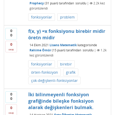
Prophecy
(
31
puan)
tarafından
soruldu
|
2.2k
kez
görüntülendi
fonksiyonlar
problem
f(x, y) =x fonksiyonu birebir midir
0
0
öretn midir
0
14 Ekim 2021
Lisans Matematik
kategorisinde
Rahime Ömür
(
15
puan)
tarafından
soruldu
|
1.2k
cevap
kez görüntülendi
fonksiyonlar
birebir
örten-fonksiyon
grafik
çok-değişkenli-fonksiyonlar
İki bilinmeyenli fonksiyon
0
0
grafiğinde bileşke fonksiyon
alarak değişkenleri bulmak.
0
cevap
14 Haziran 2021
Orta Öğretim Matematik