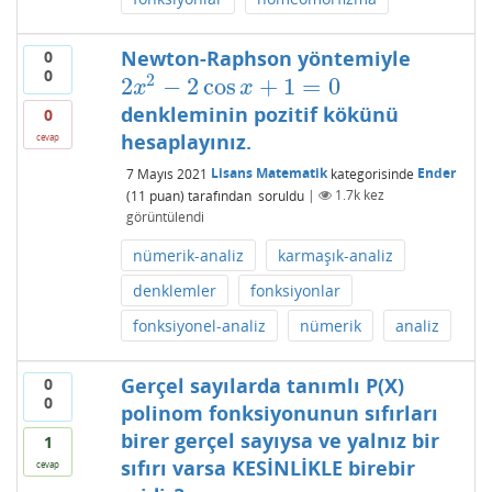
Newton-Raphson yöntemiyle
0
0
2
2
−
2
cos
+
1
=
0
2
x
2
−
2
cos
x
+
1
=
0
x
x
denkleminin pozitif kökünü
0
hesaplayınız.
cevap
7 Mayıs 2021
Lisans Matematik
kategorisinde
Ender
(
11
puan)
tarafından
soruldu
|
1.7k
kez
görüntülendi
nümerik-analiz
karmaşık-analiz
denklemler
fonksiyonlar
fonksiyonel-analiz
nümerik
analiz
Gerçel sayılarda tanımlı P(X)
0
0
polinom fonksiyonunun sıfırları
birer gerçel sayıysa ve yalnız bir
1
sıfırı varsa KESİNLİKLE birebir
cevap