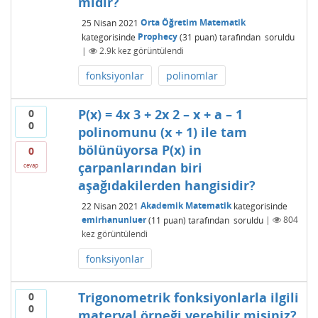
midir?
25 Nisan 2021
Orta Öğretim Matematik
kategorisinde
Prophecy
(
31
puan)
tarafından
soruldu
|
2.9k
kez görüntülendi
fonksiyonlar
polinomlar
P(x) = 4x 3 + 2x 2 – x + a – 1
0
0
polinomunu (x + 1) ile tam
bölünüyorsa P(x) in
0
çarpanlarından biri
cevap
aşağıdakilerden hangisidir?
22 Nisan 2021
Akademik Matematik
kategorisinde
emirhanunluer
(
11
puan)
tarafından
soruldu
|
804
kez görüntülendi
fonksiyonlar
Trigonometrik fonksiyonlarla ilgili
0
0
materyal örneği verebilir misiniz?