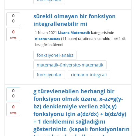
sürekli olmayan bir fonksiyon
0
0
integrallenebilir mi
0
1 Nisan 2021
Lisans Matematik
kategorisinde
nisanur.ozbas
(
11
puan)
tarafından
soruldu
|
1.4k
cevap
kez görüntülendi
fonksiyonel-analiz
matematik-üniversite-matematik
fonksiyonlar
riemann-integrali
g türevlenebilen herhangi bir
0
0
fonksiyon olmak üzere, x-az=g(y-
bz) denklemiyle verilen z0(x,y)
0
fonksiyonu için a(dz/dx) + b(dz/dy)
cevap
= 1 denklemini sağladığını
gösterininiz. (kapalı fonksiyonların