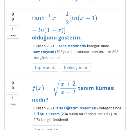
1
0
−
1
tanh
=
[
(
+
1
)
tanh
−
1
x
=
1
2
[
l
n
(
x
+
1
)
−
l
n
(
1
−
x
)
]
x
l
n
x
0
2
−
(
1
−
)
]
1
l
n
x
cevap
olduğunu gösterin.
9 Nisan 2021
Lisans Matematik
kategorisinde
sametoytun
(
303
puan)
tarafından
soruldu
|
808
kez görüntülendi
hiperbolik
fonksiyonlar
−
−
−
−
−
+
2
0
√
x
(
)
=
tanım kümesi
f
(
x
)
=
x
+
2
x
−
2
0
f
x
−
2
x
1
nedir?
cevap
8 Nisan 2021
Orta Öğretim Matematik
kategorisinde
Elif Şule Kerem
(
234
puan)
tarafından
soruldu
|
2.7k
kez görüntülendi
fonksiyonlar