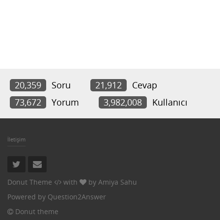
20,359
Soru
21,912
Cevap
73,672
Yorum
3,982,008
Kullanıcı
İletişim
Donut Theme
with
by
Amiya Sahu
Powered by
Question2Answer
Donut theme