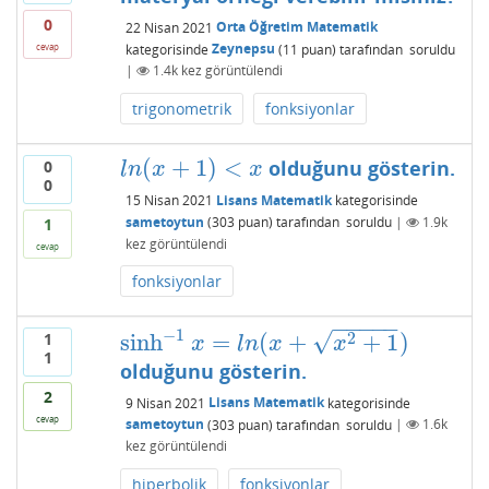
0
22 Nisan 2021
Orta Öğretim Matematik
kategorisinde
Zeynepsu
(
11
puan)
tarafından
soruldu
cevap
|
1.4k
kez görüntülendi
trigonometrik
fonksiyonlar
(
+
1
)
<
olduğunu gösterin.
0
l
n
(
x
+
1
)
<
x
l
n
x
x
0
15 Nisan 2021
Lisans Matematik
kategorisinde
sametoytun
(
303
puan)
tarafından
soruldu
|
1.9k
1
kez görüntülendi
cevap
fonksiyonlar
−
−
−
−
−
−
1
√
2
sinh
=
(
+
+
1
)
1
sinh
−
1
x
=
l
n
(
x
+
x
2
+
1
)
x
l
n
x
x
1
olduğunu gösterin.
2
9 Nisan 2021
Lisans Matematik
kategorisinde
cevap
sametoytun
(
303
puan)
tarafından
soruldu
|
1.6k
kez görüntülendi
hiperbolik
fonksiyonlar