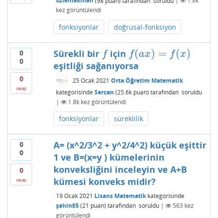
ozlemakman
(
98
puan)
tarafından
soruldu
|
1.8k
kez görüntülendi
fonksiyonlar
doğrusal-fonksiyon
(
)
=
(
)
Sürekli bir
için
0
f
f
(
a
x
)
=
f
(
x
)
f
f
a
x
f
x
0
eşitliği sağanıyorsa
0
25 Ocak 2021
Orta Öğretim Matematik
cevap
kategorisinde
Sercan
(
25.6k
puan)
tarafından
soruldu
|
1.8k
kez görüntülendi
fonksiyonlar
süreklilik
A= (x^2/3^2 + y^2/4^2) küçük eşittir
0
0
1 ve B=(x=y ) kümelerinin
konveksliğini inceleyin ve A+B
0
kümesi konveks midir?
cevap
19 Ocak 2021
Lisans Matematik
kategorisinde
şahin85
(
21
puan)
tarafından
soruldu
|
563
kez
görüntülendi