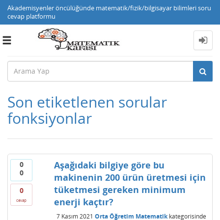
Akademisyenler öncülüğünde matematik/fizik/bilgisayar bilimleri soru
cevap platformu
Toggle
navigation
Son etiketlenen sorular
fonksiyonlar
Aşağıdaki bilgiye göre bu
0
0
makinenin 200 ürün üretmesi için
tüketmesi gereken minimum
0
enerji kaçtır?
cevap
7 Kasım 2021
Orta Öğretim Matematik
kategorisinde