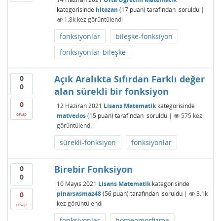
kategorisinde
hltozan
(
17
puan)
tarafından
soruldu
|
1.8k
kez görüntülendi
fonksiyonlar
bileşke-fonksiyon
fonksiyonlar-bileşke
Açık Aralıkta Sıfırdan Farklı değer
0
0
alan sürekli bir fonksiyon
0
12 Haziran 2021
Lisans Matematik
kategorisinde
matvedos
(
15
puan)
tarafından
soruldu
|
575
kez
cevap
görüntülendi
sürekli-fonksiyon
fonksiyonlar
Birebir Fonksiyon
0
0
10 Mayıs 2021
Lisans Matematik
kategorisinde
pinarsasmaz48
(
56
puan)
tarafından
soruldu
|
3.1k
0
kez görüntülendi
cevap
fonksiyonlar
homeomorfizma