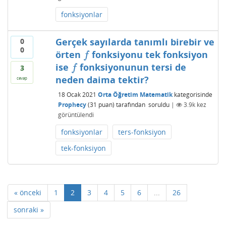
fonksiyonlar
Gerçek sayılarda tanımlı birebir ve
0
0
örten
fonksiyonu tek fonksiyon
f
f
ise
fonksiyonunun tersi de
f
f
3
neden daima tektir?
cevap
18 Ocak 2021
Orta Öğretim Matematik
kategorisinde
Prophecy
(
31
puan)
tarafından
soruldu
|
3.9k
kez
görüntülendi
fonksiyonlar
ters-fonksiyon
tek-fonksiyon
« önceki
1
2
3
4
5
6
...
26
sonraki »