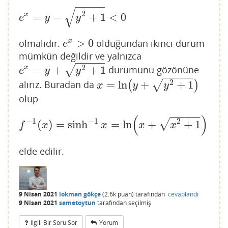
−
−
−
−
−
√
2
x
=
−
+
1
<
0
e
x
=
y
−
y
2
+
1
<
0
e
y
y
>
0
x
olmalıdır.
olduğundan ikinci durum
e
x
>
0
e
mümkün değildir ve yalnızca
−
−
−
−
−
2
√
=
+
+
1
x
durumunu gözönüne
e
x
=
y
+
y
2
+
1
e
y
y
−
−
−
−
−
2
√
=
ln
+
+
1
alırız. Buradan da
(
)
x
=
ln
(
y
+
y
2
+
1
)
x
y
y
olup
−
−
−
−
−
(
)
−
1
−
1
2
√
(
)
=
sinh
=
ln
+
+
1
f
−
1
(
x
)
=
sinh
−
1
x
=
ln
(
x
+
x
2
+
1
)
f
x
x
x
x
elde edilir.
9 Nisan 2021
lokman gökçe
(
2.6k
puan)
tarafından
cevaplandı
9 Nisan 2021
sametoytun
tarafından
seçilmiş
Ilgili Bir Soru Sor
Yorum