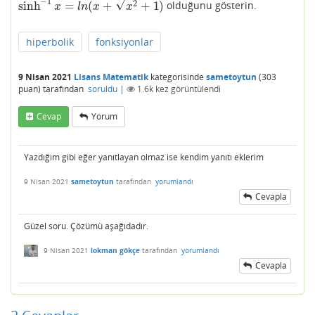
−
1
√
2
sinh
=
(
+
+
1
)
olduğunu gösterin.
sinh
−
1
x
=
l
n
(
x
+
x
2
+
1
)
x
l
n
x
x
hiperbolik
fonksiyonlar
9 Nisan 2021
Lisans Matematik
kategorisinde
sametoytun
(
303
puan)
tarafından
soruldu
|
1.6k
kez görüntülendi
Cevap
Yorum
Yazdığım gibi eğer yanıtlayan olmaz ise kendim yanıtı eklerim
9 Nisan 2021
sametoytun
tarafından
yorumlandı
Cevapla
Güzel soru. Çözümü aşağıdadır.
9 Nisan 2021
lokman gökçe
tarafından
yorumlandı
Cevapla