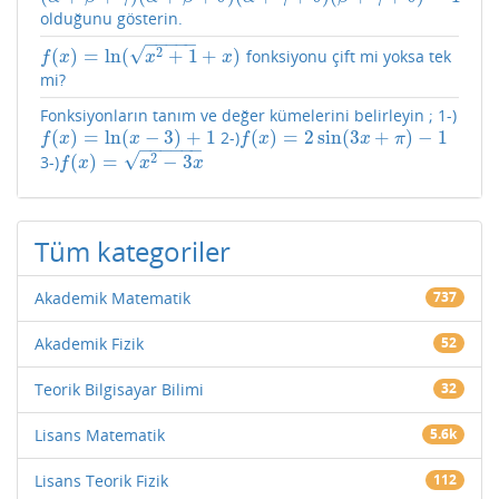
olduğunu gösterin.
−
−
−
−
−
√
2
(
)
=
ln
(
+
1
+
)
fonksiyonu çift mi yoksa tek
f
(
x
)
=
ln
(
x
2
+
1
+
x
)
f
x
x
x
mi?
Fonksiyonların tanım ve değer kümelerini belirleyin ; 1-)
(
)
=
ln
(
−
3
)
+
1
(
)
=
2
sin
(
3
+
)
−
1
2-)
f
(
x
)
=
ln
(
x
−
3
)
+
1
f
(
x
)
=
2
sin
(
3
x
+
π
)
−
1
f
x
x
f
x
x
π
−
−
−
−
−
−
√
2
(
)
=
−
3
3-)
f
(
x
)
=
x
2
−
3
x
f
x
x
x
Tüm kategoriler
Akademik Matematik
737
Akademik Fizik
52
Teorik Bilgisayar Bilimi
32
Lisans Matematik
5.6k
Lisans Teorik Fizik
112