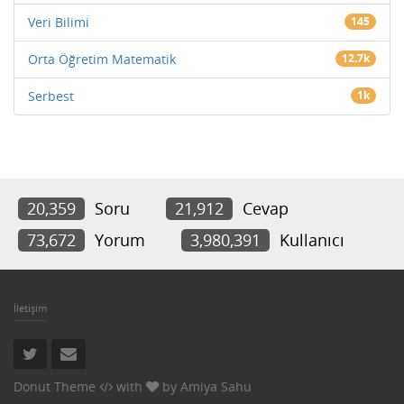
Veri Bilimi
145
Orta Öğretim Matematik
12.7k
Serbest
1k
20,359
Soru
21,912
Cevap
73,672
Yorum
3,980,391
Kullanıcı
İletişim
Donut Theme
with
by
Amiya Sahu