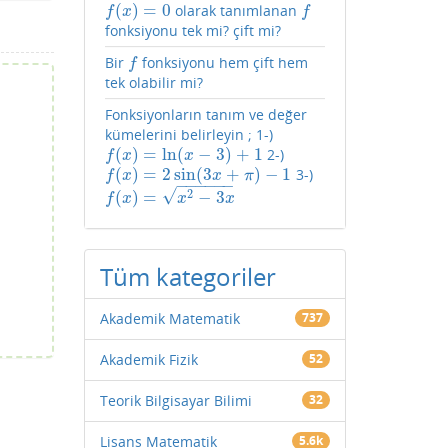
(
)
=
0
olarak tanımlanan
f
(
x
)
=
0
f
f
x
f
fonksiyonu tek mi? çift mi?
Bir
fonksiyonu hem çift hem
f
f
tek olabilir mi?
Fonksiyonların tanım ve değer
kümelerini belirleyin ; 1-)
(
)
=
ln
(
−
3
)
+
1
2-)
f
(
x
)
=
ln
(
x
−
3
)
+
1
f
x
x
(
)
=
2
sin
(
3
+
)
−
1
3-)
f
(
x
)
=
2
sin
(
3
x
+
π
)
−
1
f
x
x
π
−
−
−
−
−
−
√
2
(
)
=
−
3
f
(
x
)
=
x
2
−
3
x
f
x
x
x
Tüm kategoriler
Akademik Matematik
737
Akademik Fizik
52
Teorik Bilgisayar Bilimi
32
Lisans Matematik
5.6k