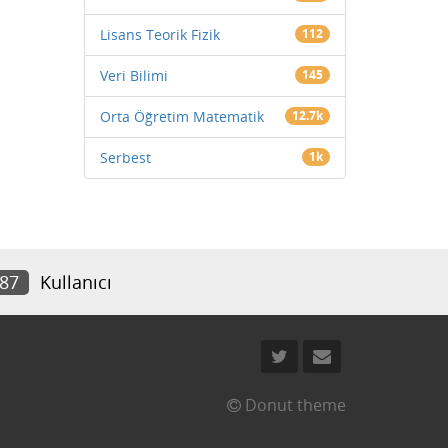
Lisans Teorik Fizik
112
Veri Bilimi
145
Orta Öğretim Matematik
12.7k
Serbest
1k
487
Kullanıcı
Donut theme