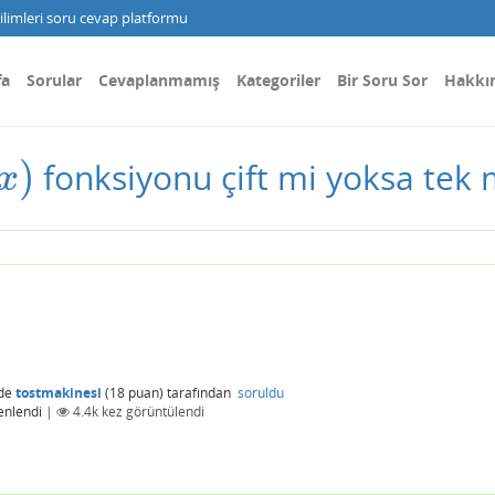
limleri soru cevap platformu
fa
Sorular
Cevaplanmamış
Kategoriler
Bir Soru Sor
Hakkı
)
fonksiyonu çift mi yoksa tek 
x
de
tostmakinesi
(
18
puan)
tarafından
soruldu
enlendi
|
4.4k
kez görüntülendi