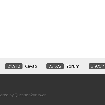
21,912
Cevap
73,672
Yorum
3,975,
ered by
Question2Answer