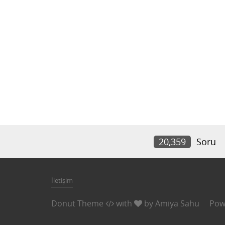
20,359
Soru
İletişim
Donut Theme
with
by
Amiya Sahu
Pow