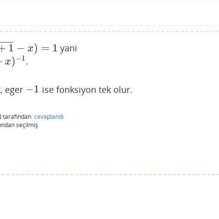
−
−
−
+
1
−
)
=
1
yani
x
−
1
+
)
.
x
−
1
t, eger
ise fonksiyon tek olur.
−
1
)
tarafından
cevaplandı
ından
seçilmiş