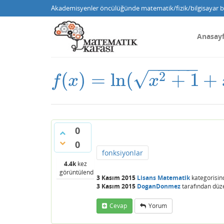
Akademisyenler öncülüğünde matematik/fizik/bilgisayar bi
Anasay
−
−
−
−
−
√
2
(
)
=
ln
(
+
1
+
f
(
x
)
=
ln
(
x
2
+
1
+
x
)
f
x
x
0
0
fonksiyonlar
4.4k
kez
görüntülendi
3 Kasım 2015
Lisans Matematik
kategorisin
3 Kasım 2015
DoganDonmez
tarafından
düz
Cevap
Yorum