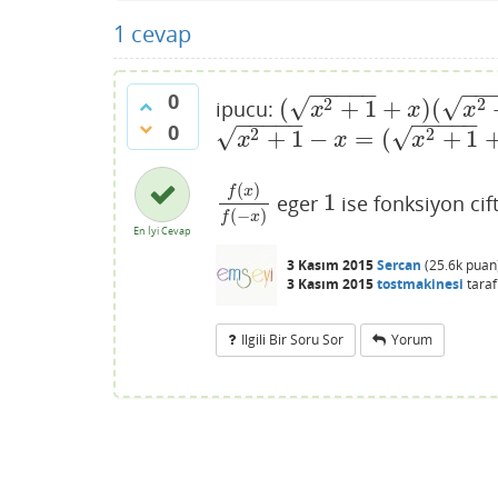
1
cevap
−
−
−
−
−
−
−
0
√
√
2
2
(
+
1
+
)
(
ipucu:
(
x
2
+
1
+
x
)
(
x
2
+
1
−
x
)
=
1
x
x
x
−
−
−
−
−
−
−
−
−
−
0
√
√
2
2
+
1
−
=
(
+
1
x
2
+
1
−
x
=
(
x
2
+
1
+
x
)
−
1
x
x
x
(
)
f
x
1
eger
ise fonksiyon cif
f
(
x
)
f
(
−
x
)
1
(
−
)
f
x
En İyi Cevap
3 Kasım 2015
Sercan
(
25.6k
puan
3 Kasım 2015
tostmakinesi
taraf
Ilgili Bir Soru Sor
Yorum